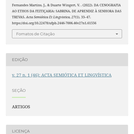
Fernandes Martins, J., & Duarte Wingert, V. . (2022). DA CENOGRAFIA
AO ETHOS DA FEITIÇARIA: SABRINA, DE APRENDIZ À SENHORA DAS
TREVAS.
Acta Semiótica Et Lingvistica
,
27
(1), 33–47.
https://doi.org/10.22478/ufpb.2446-7006.46v27n1.61556
Fomatos de Citação
EDIÇÃO
v. 27 n. 1 (46): ACTA SEMIÓTICA ET LINGVÍSTICA
SEÇÃO
ARTIGOS
LICENÇA