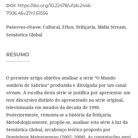
DOI:
https://doi.org/10.22478/ufpb.2446-
7006.46v27n1.61556
Cultural, Ethos, Feitiçaria, Mídia Stream,
Palavras-chave:
Semântica Global
RESUMO
O presente artigo objetiva analisar a série “O Mundo
sombrio de Sabrina” produzida e divulgada por um canal
stream
. A escolha desta série se justifica por apresentar um
teor discursivo distinto do apresentado na série original,
televisionada em meados da década de 1990.
Posteriormente, remonta-se a história da feitiçaria.
Metodologicamente, propõe-se, analisar esta série à luz da
Semântica Global, arcabouço teórico proposto por
Dominique Maingueneau (2005; 2008). As constatações aqui