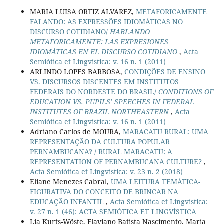
MARIA LUISA ORTIZ ALVAREZ,
METAFORICAMENTE
FALANDO: AS EXPRESSÕES IDIOMÁTICAS NO
DISCURSO COTIDIANO/
HABLANDO
METAFORICAMENTE: LAS EXPRESIONES
IDIOMÁTICAS EN EL DISCURSO COTIDIANO
,
Acta
Semiótica et Lingvistica: v. 16 n. 1 (2011)
ARLINDO LOPES BARBOSA,
CONDIÇÕES DE ENSINO
VS. DISCURSOS DISCENTES EM INSTITUTOS
FEDERAIS DO NORDESTE DO BRASIL/
CONDITIONS OF
EDUCATION VS. PUPILS’ SPEECHES IN FEDERAL
INSTITUTES OF BRAZIL NORTHEASTERN
,
Acta
Semiótica et Lingvistica: v. 16 n. 1 (2011)
Adriano Carlos de MOURA,
MARACATU RURAL: UMA
REPRESENTAÇÃO DA CULTURA POPULAR
PERNAMBUCANA? / RURAL MARACATU: A
REPRESENTATION OF PERNAMBUCANA CULTURE?
,
Acta Semiótica et Lingvistica: v. 23 n. 2 (2018)
Eliane Menezes Cabral,
UMA LEITURA TEMÁTICA-
FIGURATIVA DO CONCEITO DE BRINCAR NA
EDUCAÇÃO INFANTIL
,
Acta Semiótica et Lingvistica:
v. 27 n. 1 (46): ACTA SEMIÓTICA ET LINGVÍSTICA
Lia Kurts-Wöste, Flaviano Batista Nascimento, Maria