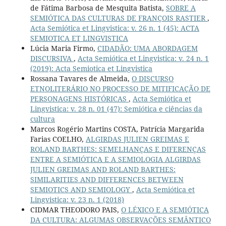
de Fátima Barbosa de Mesquita Batista,
SOBRE A
SEMIÓTICA DAS CULTURAS DE FRANÇOIS RASTIER
,
Acta Semiótica et Lingvistica: v. 26 n. 1 (45): ACTA
SEMIOTICA ET LINGVISTICA
Lúcia Maria Firmo,
CIDADÃO: UMA ABORDAGEM
DISCURSIVA
,
Acta Semiótica et Lingvistica: v. 24 n. 1
(2019): Acta Semiotica et Lingvistica
Rossana Tavares de Almeida,
O DISCURSO
ETNOLITERÁRIO NO PROCESSO DE MITIFICAÇÃO DE
PERSONAGENS HISTÓRICAS
,
Acta Semiótica et
Lingvistica: v. 28 n. 01 (47): Semiótica e ciências da
cultura
Marcos Rogério Martins COSTA, Patrícia Margarida
Farias COELHO,
ALGIRDAS JULIEN GREIMAS E
ROLAND BARTHES: SEMELHANÇAS E DIFERENÇAS
ENTRE A SEMIÓTICA E A SEMIOLOGIA ALGIRDAS
JULIEN GREIMAS AND ROLAND BARTHES:
SIMILARITIES AND DIFFERENCES BETWEEN
SEMIOTICS AND SEMIOLOGY
,
Acta Semiótica et
Lingvistica: v. 23 n. 1 (2018)
CIDMAR THEODORO PAIS,
O LÉXICO E A SEMIÓTICA
DA CULTURA: ALGUMAS OBSERVAÇÕES SEMÂNTICO