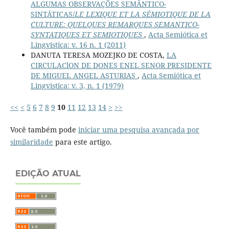
ALGUMAS OBSERVAÇÕES SEMÂNTICO-
SINTÁTICAS/
LE LEXIQUE ET LA SÉMIOTIQUE DE LA
CULTURE: QUELQUES REMARQUES SEMANTICO-
SYNTATIQUES ET SEMIOTIQUES
,
Acta Semiótica et
Lingvistica: v. 16 n. 1 (2011)
DANUTA TERESA MOZEJKO DE COSTA,
LA
CIRCULAClON DE DONES ENEL SENOR PRESIDENTE
DE MIGUEL ANGEL ASTURIAS
,
Acta Semiótica et
Lingvistica: v. 3, n. 1 (1979)
<<
<
5
6
7
8
9
10
11
12
13
14
>
>>
Você também pode
iniciar uma pesquisa avançada por
similaridade
para este artigo.
EDIÇÃO ATUAL