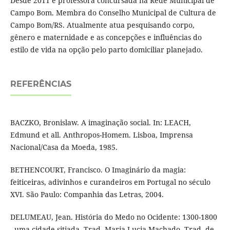
Desde 2011 é professora concursada na Rede Municipal de
Campo Bom. Membra do Conselho Municipal de Cultura de
Campo Bom/RS. Atualmente atua pesquisando corpo,
gênero e maternidade e as concepções e influências do
estilo de vida na opção pelo parto domiciliar planejado.
REFERÊNCIAS
BACZKO, Bronislaw. A imaginação social. In: LEACH,
Edmund et all. Anthropos-Homem. Lisboa, Imprensa
Nacional/Casa da Moeda, 1985.
BETHENCOURT, Francisco. O Imaginário da magia:
feiticeiras, adivinhos e curandeiros em Portugal no século
XVI. São Paulo: Companhia das Letras, 2004.
DELUMEAU, Jean. História do Medo no Ocidente: 1300-1800
- uma cidade sitiada. Trad. Maria Lucia Machado. Trad. de