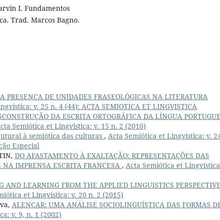
arvin I. Fundamentos
ca. Trad. Marcos Bagno.
A PRESENÇA DE UNIDADES FRASEOLÓGICAS NA LITERATURA
ingvistica: v. 25 n. 4 (44): ACTA SEMIOTICA ET LINGVISTICA
SCONSTRUÇÃO DA ESCRITA ORTOGRÁFICA DA LÍNGUA PORTUGU
cta Semiótica et Lingvistica: v. 15 n. 2 (2010)
utural à semiótica das culturas
,
Acta Semiótica et Lingvistica: v. 2
ição Especial
TIN,
DO AFASTAMENTO À EXALTAÇÃO: REPRESENTAÇÕES DAS
 NA IMPRENSA ESCRITA FRANCESA
,
Acta Semiótica et Lingvistica:
 AND LEARNING FROM THE APPLIED LINGUISTICS PERSPECTIVE
iótica et Lingvistica: v. 20 n. 2 (2015)
lva,
ALENCAR: UMA ANÁLISE SOCIOLINGUÍSTICA DAS FORMAS D
a: v. 9, n. 1 (2002)