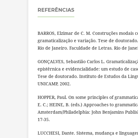
REFERÊNCIAS
BARROS, Elzimar de C. M. Construções modais c
gramaticalização e variação. Tese de doutorado
Rio de Janeiro. Faculdade de Letras. Rio de Jane
GONÇALVES, Sebastião Carlos L. Gramaticalizaç
epistêrnica e evidencialidade: um estudo de cas
Tese de doutorado. Instituto de Estudos da Li
UNICAMP, 2002.
HOPPER, Paul. On some principles of grammatica
E. C.; HEINE, B. (eds.) Approaches to grammatica
Amsterdam/Philadelphia: John Benjamins Publis
17-35.
LUCCHESI, Dante. Sistema, mudança e linguag