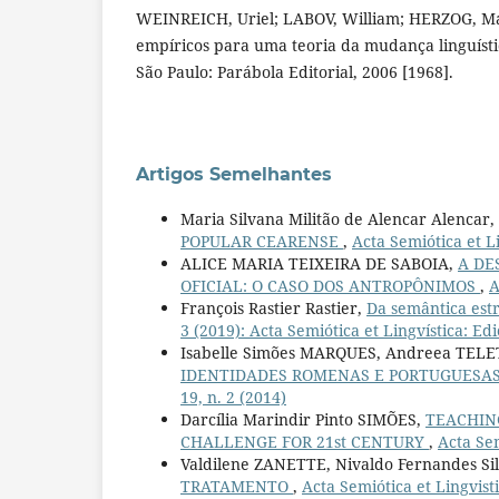
WEINREICH, Uriel; LABOV, William; HERZOG, M
empíricos para uma teoria da mudança linguísti
São Paulo: Parábola Editorial, 2006 [1968].
Artigos Semelhantes
Maria Silvana Militão de Alencar Alencar,
POPULAR CEARENSE
,
Acta Semiótica et L
ALICE MARIA TEIXEIRA DE SABOIA,
A DE
OFICIAL: O CASO DOS ANTROPÔNIMOS
,
A
François Rastier Rastier,
Da semântica estr
3 (2019): Acta Semiótica et Lingvística: Ed
Isabelle Simões MARQUES, Andreea TELE
IDENTIDADES ROMENAS E PORTUGUESAS
19, n. 2 (2014)
Darcília Marindir Pinto SIMÕES,
TEACHING
CHALLENGE FOR 21st CENTURY
,
Acta Sem
Valdilene ZANETTE, Nivaldo Fernandes Si
TRATAMENTO
,
Acta Semiótica et Lingvistic