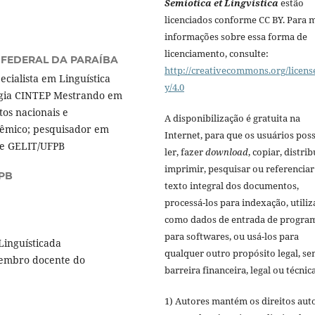
Semiotica et Lingvistica
estão
licenciados conforme CC BY. Para 
informações sobre essa forma de
licenciamento, consulte:
 FEDERAL DA PARAÍBA
http://creativecommons.org/licens
cialista em Linguística
y/4.0
ogia CINTEP Mestrando em
os nacionais e
A disponibilização é gratuita na
adêmico; pesquisador em
Internet, para que os usuários po
 e GELIT/UFPB
ler, fazer
download
, copiar, distrib
imprimir, pesquisar ou referenciar
PB
texto integral dos documentos,
processá-los para indexação, utiliz
como dados de entrada de progra
para softwares, ou usá-los para
Linguísticada
qualquer outro propósito legal, s
Membro docente do
barreira financeira, legal ou técnica
1) Autores mantém os direitos aut