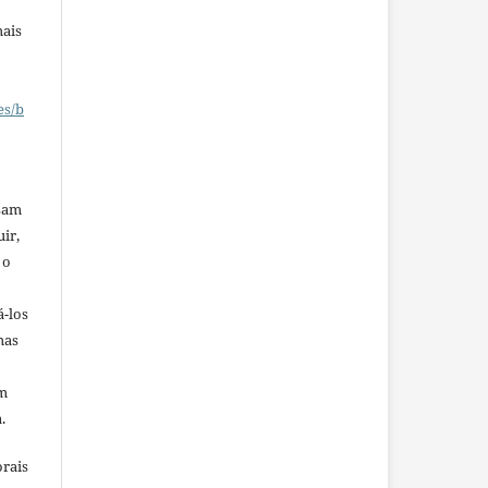
mais
es/b
ssam
uir,
 o
á-los
mas
em
.
orais