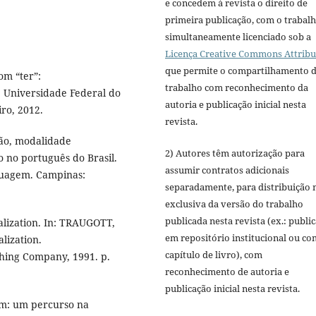
e concedem à revista o direito de
primeira publicação, com o trabal
simultaneamente licenciado sob a
Licença Creative Commons Attribu
que permite o compartilhamento 
om “ter”:
trabalho com reconhecimento da
. Universidade Federal do
autoria e publicação inicial nesta
iro, 2012.
revista.
ão, modalidade
2) Autores têm autorização para
o no português do Brasil.
assumir contratos adicionais
nguagem. Campinas:
separadamente, para distribuição 
exclusiva da versão do trabalho
publicada nesta revista (ex.: publi
lization. In: TRAUGOTT,
em repositório institucional ou c
lization.
capítulo de livro), com
hing Company, 1991. p.
reconhecimento de autoria e
publicação inicial nesta revista.
em: um percurso na