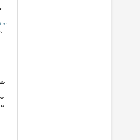
ho
tion
do
não-
car
omo