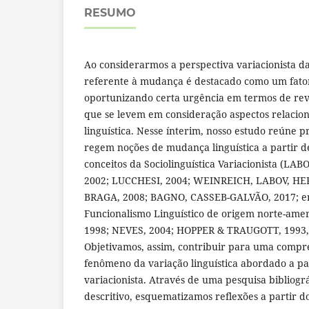
RESUMO
Ao considerarmos a perspectiva variacionista d
referente à mudança é destacado como um fator
oportunizando certa urgência em termos de revi
que se levem em consideração aspectos relacio
linguística. Nesse ínterim, nosso estudo reúne p
regem noções de mudança linguística a partir de
conceitos da Sociolinguística Variacionista (LA
2002; LUCCHESI, 2004; WEINREICH, LABOV, HE
BRAGA, 2008; BAGNO, CASSEB-GALVÃO, 2017; ent
Funcionalismo Linguístico de origem norte-ame
1998; NEVES, 2004; HOPPER & TRAUGOTT, 1993, 
Objetivamos, assim, contribuir para uma compr
fenômeno da variação linguística abordado a part
variacionista. Através de uma pesquisa bibliogr
descritivo, esquematizamos reflexões a partir d