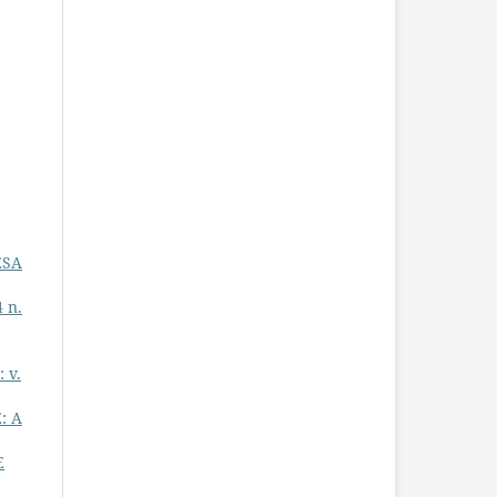
ESA
4 n.
 v.
: A
E