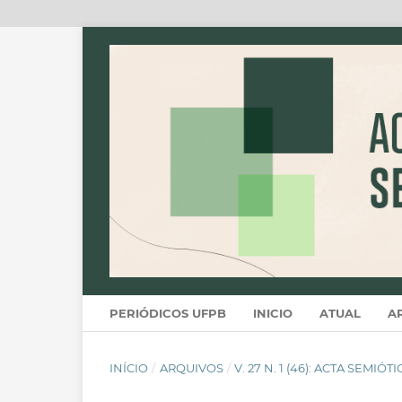
PERIÓDICOS UFPB
INICIO
ATUAL
A
INÍCIO
/
ARQUIVOS
/
V. 27 N. 1 (46): ACTA SEMIÓT