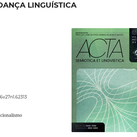
DANÇA LINGUÍSTICA
46v27n1.62313
ncionalismo