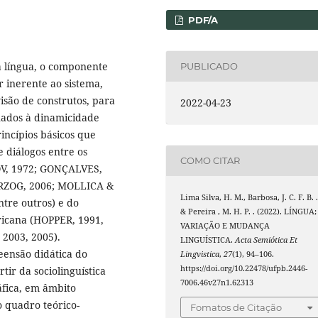
PDF/A
a língua, o componente
PUBLICADO
 inerente ao sistema,
são de construtos, para
2022-04-23
nados à dinamicidade
rincípios básicos que
 diálogos entre os
COMO CITAR
BOV, 1972; GONÇALVES,
RZOG, 2006; MOLLICA &
Lima Silva, H. M., Barbosa, J. C. F. B. .
re outros) e do
& Pereira , M. H. P. . (2022). LÍNGUA;
ricana (HOPPER, 1991,
VARIAÇÃO E MUDANÇA
2003, 2005).
LINGUÍSTICA.
Acta Semiótica Et
eensão didática do
Lingvistica
,
27
(1), 94–106.
https://doi.org/10.22478/ufpb.2446-
ir da sociolinguística
7006.46v27n1.62313
áfica, em âmbito
o quadro teórico-
Fomatos de Citação