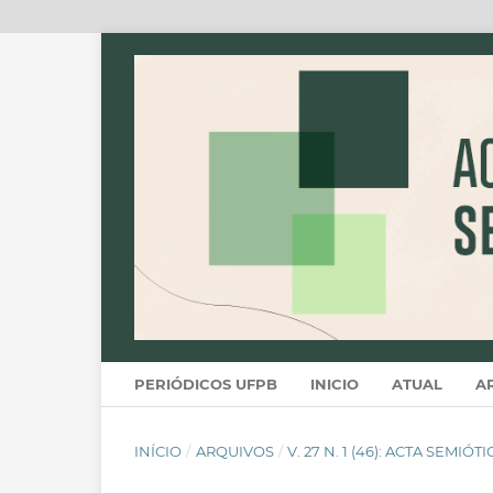
PERIÓDICOS UFPB
INICIO
ATUAL
A
INÍCIO
/
ARQUIVOS
/
V. 27 N. 1 (46): ACTA SEMIÓT