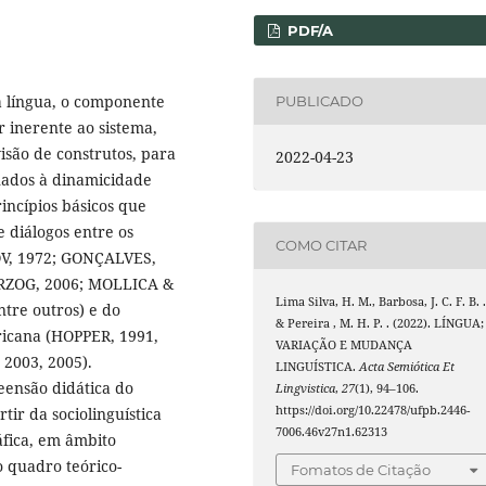
PDF/A
a língua, o componente
PUBLICADO
 inerente ao sistema,
são de construtos, para
2022-04-23
nados à dinamicidade
rincípios básicos que
 diálogos entre os
COMO CITAR
BOV, 1972; GONÇALVES,
RZOG, 2006; MOLLICA &
Lima Silva, H. M., Barbosa, J. C. F. B. .
re outros) e do
& Pereira , M. H. P. . (2022). LÍNGUA;
ricana (HOPPER, 1991,
VARIAÇÃO E MUDANÇA
2003, 2005).
LINGUÍSTICA.
Acta Semiótica Et
eensão didática do
Lingvistica
,
27
(1), 94–106.
https://doi.org/10.22478/ufpb.2446-
ir da sociolinguística
7006.46v27n1.62313
áfica, em âmbito
o quadro teórico-
Fomatos de Citação