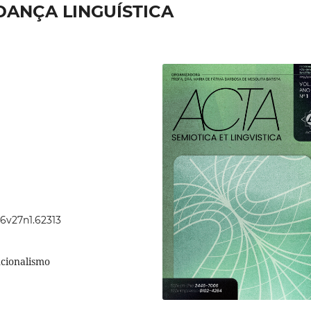
DANÇA LINGUÍSTICA
46v27n1.62313
ncionalismo