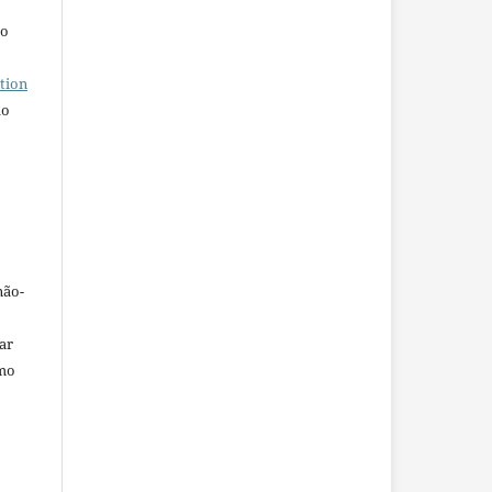
ho
tion
do
não-
car
omo