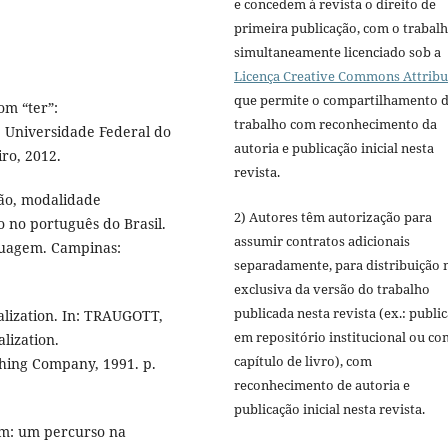
e concedem à revista o direito de
primeira publicação, com o trabal
simultaneamente licenciado sob a
Licença Creative Commons Attribu
que permite o compartilhamento 
om “ter”:
trabalho com reconhecimento da
. Universidade Federal do
autoria e publicação inicial nesta
iro, 2012.
revista.
ão, modalidade
2) Autores têm autorização para
o no português do Brasil.
assumir contratos adicionais
nguagem. Campinas:
separadamente, para distribuição 
exclusiva da versão do trabalho
publicada nesta revista (ex.: publi
lization. In: TRAUGOTT,
em repositório institucional ou c
lization.
capítulo de livro), com
hing Company, 1991. p.
reconhecimento de autoria e
publicação inicial nesta revista.
em: um percurso na