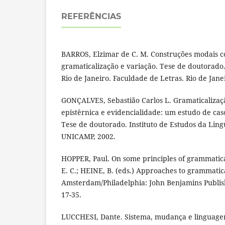
REFERÊNCIAS
BARROS, Elzimar de C. M. Construções modais c
gramaticalização e variação. Tese de doutorado
Rio de Janeiro. Faculdade de Letras. Rio de Jane
GONÇALVES, Sebastião Carlos L. Gramaticalizaç
epistêrnica e evidencialidade: um estudo de cas
Tese de doutorado. Instituto de Estudos da Li
UNICAMP, 2002.
HOPPER, Paul. On some principles of grammatica
E. C.; HEINE, B. (eds.) Approaches to grammatica
Amsterdam/Philadelphia: John Benjamins Publis
17-35.
LUCCHESI, Dante. Sistema, mudança e linguag