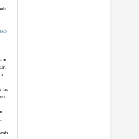
mais
es/b
ssam
uir,
 o
á-los
mas
em
.
orais