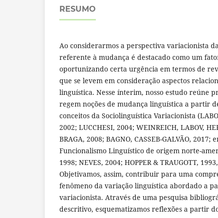
RESUMO
Ao considerarmos a perspectiva variacionista d
referente à mudança é destacado como um fator
oportunizando certa urgência em termos de revi
que se levem em consideração aspectos relacio
linguística. Nesse ínterim, nosso estudo reúne p
regem noções de mudança linguística a partir de
conceitos da Sociolinguística Variacionista (LA
2002; LUCCHESI, 2004; WEINREICH, LABOV, HE
BRAGA, 2008; BAGNO, CASSEB-GALVÃO, 2017; ent
Funcionalismo Linguístico de origem norte-ame
1998; NEVES, 2004; HOPPER & TRAUGOTT, 1993, 
Objetivamos, assim, contribuir para uma compr
fenômeno da variação linguística abordado a part
variacionista. Através de uma pesquisa bibliogr
descritivo, esquematizamos reflexões a partir d