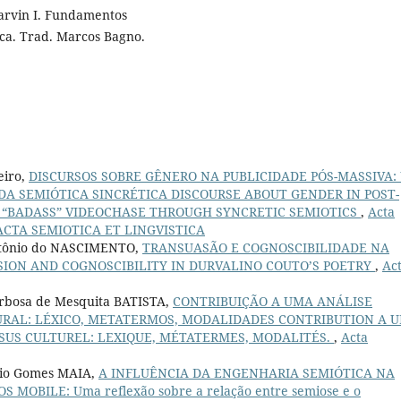
arvin I. Fundamentos
ca. Trad. Marcos Bagno.
eiro,
DISCURSOS SOBRE GÊNERO NA PUBLICIDADE PÓS-MASSIVA:
DA SEMIÓTICA SINCRÉTICA DISCOURSE ABOUT GENDER IN POST-
E “BADASS” VIDEOCHASE THROUGH SYNCRETIC SEMIOTICS
,
Acta
7): ACTA SEMIOTICA ET LINGVISTICA
Antônio do NASCIMENTO,
TRANSUASÃO E COGNOSCIBILIDADE NA
ION AND COGNOSCIBILITY IN DURVALINO COUTO’S POETRY
,
Ac
arbosa de Mesquita BATISTA,
CONTRIBUIÇÃO A UMA ANÁLISE
URAL: LÉXICO, METATERMOS, MODALIDADES CONTRIBUTION A 
SUS CULTUREL: LEXIQUE, MÉTATERMES, MODALITÉS.
,
Acta
dio Gomes MAIA,
A INFLUÊNCIA DA ENGENHARIA SEMIÓTICA NA
MOBILE: Uma reflexão sobre a relação entre semiose e o