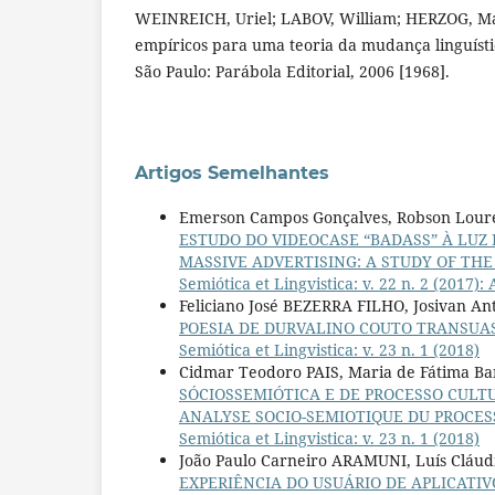
WEINREICH, Uriel; LABOV, William; HERZOG, M
empíricos para uma teoria da mudança linguísti
São Paulo: Parábola Editorial, 2006 [1968].
Artigos Semelhantes
Emerson Campos Gonçalves, Robson Lour
ESTUDO DO VIDEOCASE “BADASS” À LUZ 
MASSIVE ADVERTISING: A STUDY OF TH
Semiótica et Lingvistica: v. 22 n. 2 (201
Feliciano José BEZERRA FILHO, Josivan 
POESIA DE DURVALINO COUTO TRANSUAS
Semiótica et Lingvistica: v. 23 n. 1 (2018)
Cidmar Teodoro PAIS, Maria de Fátima B
SÓCIOSSEMIÓTICA E DE PROCESSO CULT
ANALYSE SOCIO-SEMIOTIQUE DU PROCES
Semiótica et Lingvistica: v. 23 n. 1 (2018)
João Paulo Carneiro ARAMUNI, Luís Cláu
EXPERIÊNCIA DO USUÁRIO DE APLICATIVOS 