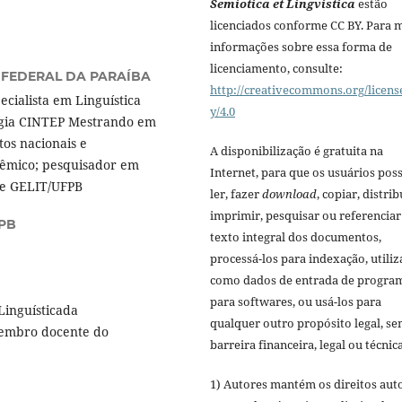
Semiotica et Lingvistica
estão
licenciados conforme CC BY. Para 
informações sobre essa forma de
licenciamento, consulte:
 FEDERAL DA PARAÍBA
http://creativecommons.org/licens
cialista em Linguística
y/4.0
ogia CINTEP Mestrando em
os nacionais e
A disponibilização é gratuita na
adêmico; pesquisador em
Internet, para que os usuários po
 e GELIT/UFPB
ler, fazer
download
, copiar, distrib
imprimir, pesquisar ou referenciar
PB
texto integral dos documentos,
processá-los para indexação, utiliz
como dados de entrada de progra
para softwares, ou usá-los para
Linguísticada
qualquer outro propósito legal, s
Membro docente do
barreira financeira, legal ou técnica
1) Autores mantém os direitos aut