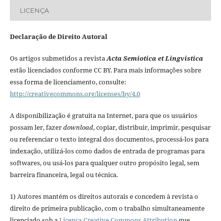
LICENÇA
Declaração de Direito Autoral
Os artigos submetidos a revista
Acta Semiotica et Lingvistica
estão licenciados conforme CC BY. Para mais informações sobre
essa forma de licenciamento, consulte:
http://creativecommons.org/licenses/by/4.0
A disponibilização é gratuita na Internet, para que os usuários
possam ler, fazer
download
, copiar, distribuir, imprimir, pesquisar
ou referenciar o texto integral dos documentos, processá-los para
indexação, utilizá-los como dados de entrada de programas para
softwares, ou usá-los para qualquer outro propósito legal, sem
barreira financeira, legal ou técnica.
1) Autores mantém os direitos autorais e concedem à revista o
direito de primeira publicação, com o trabalho simultaneamente
licenciado sob a
Licença Creative Commons Attribution
que