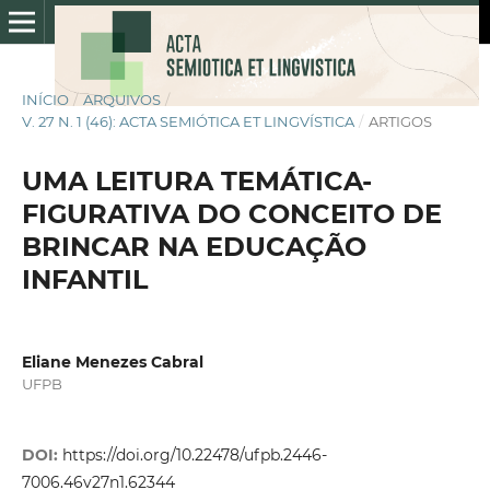
INÍCIO
/
ARQUIVOS
/
V. 27 N. 1 (46): ACTA SEMIÓTICA ET LINGVÍSTICA
/
ARTIGOS
UMA LEITURA TEMÁTICA-
FIGURATIVA DO CONCEITO DE
BRINCAR NA EDUCAÇÃO
INFANTIL
Eliane Menezes Cabral
UFPB
DOI:
https://doi.org/10.22478/ufpb.2446-
7006.46v27n1.62344