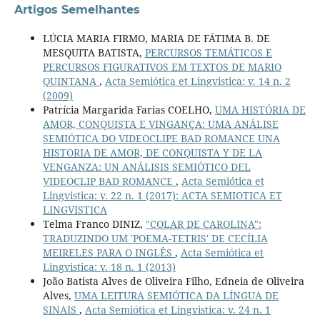
Artigos Semelhantes
LÚCIA MARIA FIRMO, MARIA DE FÁTIMA B. DE
MESQUITA BATISTA,
PERCURSOS TEMÁTICOS E
PERCURSOS FIGURATIVOS EM TEXTOS DE MARIO
QUINTANA
,
Acta Semiótica et Lingvistica: v. 14 n. 2
(2009)
Patrícia Margarida Farias COELHO,
UMA HISTÓRIA DE
AMOR, CONQUISTA E VINGANÇA: UMA ANÁLISE
SEMIÓTICA DO VIDEOCLIPE BAD ROMANCE UNA
HISTORIA DE AMOR, DE CONQUISTA Y DE LA
VENGANZA: UN ANÁLISIS SEMIÓTICO DEL
VIDEOCLIP BAD ROMANCE
,
Acta Semiótica et
Lingvistica: v. 22 n. 1 (2017): ACTA SEMIOTICA ET
LINGVISTICA
Telma Franco DINIZ,
"COLAR DE CAROLINA":
TRADUZINDO UM 'POEMA-TETRIS' DE CECÍLIA
MEIRELES PARA O INGLÊS
,
Acta Semiótica et
Lingvistica: v. 18 n. 1 (2013)
João Batista Alves de Oliveira Filho, Edneia de Oliveira
Alves,
UMA LEITURA SEMIÓTICA DA LÍNGUA DE
SINAIS
,
Acta Semiótica et Lingvistica: v. 24 n. 1