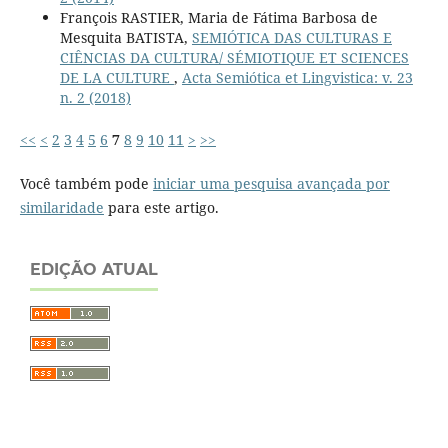
François RASTIER, Maria de Fátima Barbosa de
Mesquita BATISTA,
SEMIÓTICA DAS CULTURAS E
CIÊNCIAS DA CULTURA/ SÉMIOTIQUE ET SCIENCES
DE LA CULTURE
,
Acta Semiótica et Lingvistica: v. 23
n. 2 (2018)
<<
<
2
3
4
5
6
7
8
9
10
11
>
>>
Você também pode
iniciar uma pesquisa avançada por
similaridade
para este artigo.
EDIÇÃO ATUAL