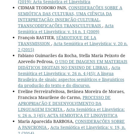
(2019): Acta Semiotica et Lingvistica
CIDMAR TEODORO PAIS,
CONSIDERAÇÕES SOBRE A
SEMIÓTICA DAS CULTURAS, UMA CIÊNCIA DA
INTERPRETAÇÃO: INSERÇÃO CULTURAL,
TRANSCODIFICAÇÕES TRANSCULTURAIS
,
Acta
Semiótica et Lingvistica: v. 14 n. 1 (2009)
François RASTIER,
SÉMIOTIQUE DE LA
TRANSMISSION
,
Acta Semiótica et Lingvistica: v. 20 n.
2 (2015)
Fabiano Guimarães da Rocha, Stella Maria Peixoto de
Azevedo Pedrosa,
O USO DE IMAGENS EM MATERIAIS
DIDÁTICOS DIGITAIS NO ENSINO DE LIBRAS
,
Acta
Semiótica et Lingvistica: v. 26 n. 4 (45): A língua
Brasileira de sinais: aspectos semióticos e linguísticos
da produção do texto e do discurso.
Eveline FerreiraFeitosa, Betânea Moreira de Moraes,
Francisca Maurilene do Carmo,
PROCESSO DE
APROPRIAÇÃO E DESENVOLVIMENTO DA
LINGUAGEM ESCRITA
,
Acta Semiótica et Lingvistica:
v. 26 n. 3 (45): ACTA SEMIOTICA ET LINGVISTICA
Maria Aparecida BARBOSA,
CONSIDERAÇÔES SOBRE
A PANCRONIA
,
Acta Semiótica et Lingvistica: v. 19, n.
2 (2014)