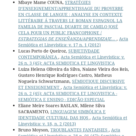
Mbaye Mame COUNA,
STRATÉGIES
D’ENSEIGNEMENT/APPRENTISSAGE DU PROVERBE
EN CLASSE DE LANGUE : ANALYSE EN CONTEXTE
LITTÉRAIRE Á TRAVERS LE ROMAN ESPAGNOL LA
FAMILIA DE PASCUAL DUARTE DE CAMILO JOSÉ
CELA POUR UN PUBLIC FRANCOPHONE /
ESTRATEGIAS DE ENSEÑANZA/APRENDIZAJE...
,
Acta
Semiótica et Lingvistica: v. 17 n. 1 (2012)
Lucas Porto de Queiroz,
SUBJETIVDADE
CONTEMPORÂNEA
,
Acta Semiótica et Lingvistica: v.
26 n. 3 (45): ACTA SEMIOTICA ET LINGVISTICA
Luiza Helena Oliveira da Silva, Naiane Vieira dos Reis,
Gustavo Henrique Rodrigues Castro, Matheus
Nogueira Schwartzmann,
SÉMIOTIQUE DISCURSIVE
ET ENSEIGNEMENT
,
Acta Semiótica et Lingvistica: v.
26 n. 2 (45): ACTA SEMIOTICA ET LINGVISTICA -
SEMIÓTICA E ENSINO - EDIÇÃO ESPECIAL
Eliane Meire Soares RASLAN, Milene Silva
SACRAMENTO,
LINGUAGEM SIMBÓLICA E
IDENTIDADE CULTURAL DAS HQS
,
Acta Semiótica et
Lingvistica: v. 18, n. 2 (2013)
Bruno Moyson,
TROUBLANTES FANTAISIES
,
Acta
Semiótica et Lingvistica: v. 28 n. 01 (47): Semiótica e