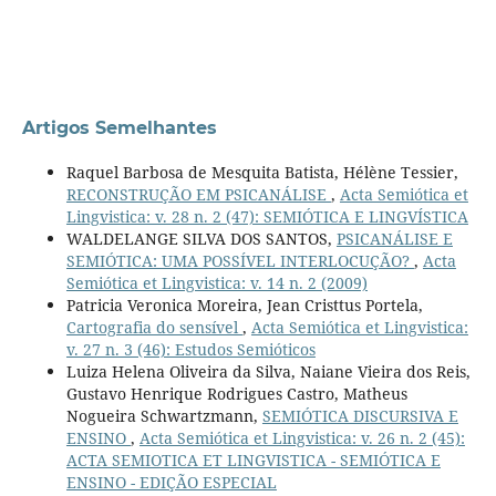
Artigos Semelhantes
Raquel Barbosa de Mesquita Batista, Hélène Tessier,
RECONSTRUÇÃO EM PSICANÁLISE
,
Acta Semiótica et
Lingvistica: v. 28 n. 2 (47): SEMIÓTICA E LINGVÍSTICA
WALDELANGE SILVA DOS SANTOS,
PSICANÁLISE E
SEMIÓTICA: UMA POSSÍVEL INTERLOCUÇÃO?
,
Acta
Semiótica et Lingvistica: v. 14 n. 2 (2009)
Patricia Veronica Moreira, Jean Cristtus Portela,
Cartografia do sensível
,
Acta Semiótica et Lingvistica:
v. 27 n. 3 (46): Estudos Semióticos
Luiza Helena Oliveira da Silva, Naiane Vieira dos Reis,
Gustavo Henrique Rodrigues Castro, Matheus
Nogueira Schwartzmann,
SEMIÓTICA DISCURSIVA E
ENSINO
,
Acta Semiótica et Lingvistica: v. 26 n. 2 (45):
ACTA SEMIOTICA ET LINGVISTICA - SEMIÓTICA E
ENSINO - EDIÇÃO ESPECIAL