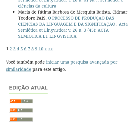
ciências da cultura
Maria de Fátima Barbosa de Mesquita Batista, Cidmar
Teodoro PAIS,
O PROCESSO DE PRODUÇÃO DAS
CIÊNCIAS DA LINGUAGEM E DA SIGNIFICAÇÃO
,
Acta
Semiótica et Lingvistica: v. 26 n. 3 (45): ACTA
SEMIOTICA ET LINGVISTICA
1
2
3
4
5
6
7
8
9
10
>
>>
Você também pode
iniciar uma pesquisa avançada por
similaridade
para este artigo.
EDIÇÃO ATUAL