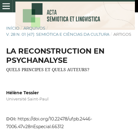
INÍCIO
/
ARQUIVOS
/
V. 28 N. 01 (47): SEMIÓTICA E CIÊNCIAS DA CULTURA
/
ARTIGOS
LA RECONSTRUCTION EN
PSYCHANALYSE
QUELS PRINCIPES ET QUELS AUTEURS?
Hélène Tessier
Université Saint-Paul
DOI:
https://doi.org/10.22478/ufpb.2446-
7006.47v28nEspecial.66312