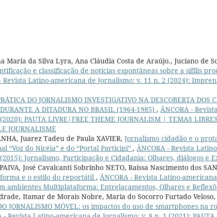
ana Maria da Silva Lyra, Ana Cláudia Costa de Araújo., Juciano de 
ntificação e classificação de notícias espontâneas sobre a sífilis p
Revista Latino-americana de Jornalismo: v. 11 n. 2 (2024): Impre
PRÁTICA DO JORNALISMO INVESTIGATIVO NA DESCOBERTA DOS 
 DURANTE A DITADURA NO BRASIL (1964-1985)
,
ÂNCORA - Revista
n. 2 (2020): PAUTA LIVRE|FREE THEME JOURNALISM | TEMAS LIBRE
LE JOURNALISME
ANHA, Juarez Tadeu de Paula XAVIER,
Jornalismo cidadão e o prota
al “Voz do Nicéia” e do “Portal Participi”
,
ÂNCORA - Revista Latin
2 (2015): Jornalismo, Participação e Cidadania: Olhares, diálogos e E
 PAIVA, José Cavalcanti Sobrinho NETO, Raissa Nascimento dos SA
forma e o estilo do reportátil
,
ÂNCORA - Revista Latino-americana d
em ambientes Multiplataforma: Entrelaçamentos, Olhares e Reflexõ
ndrade, Itamar de Morais Nobre, Maria do Socorro Furtado Veloso
O JORNALISMO MÓVEL: os impactos do uso de smartphones na rot
- Revista Latino-americana de Jornalismo: v. 8 n. 1 (2021): PA