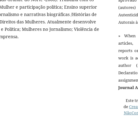
Mulher e participação política; Ensino superior
(autores)
rnalismo e narrativas biográficas /Histórias de
Autentici
 Direitos das Mulheres. Atualmente desenvolve
Autorais 
e Política; Mulheres no Jornalismo; Violência de
» When 
Imprensa.
articles,
reports o
work is a
author (
Declarat
assignme
Journal 
Este t
de
Crea
NãoCom