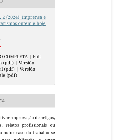
ÃO
n. 2 (2024): Imprensa e
tarismos ontem e hoje
O
O COMPLETA | Full
n (pdf) | Versión
al (pdf) | Versión
ale (pdf)
ÇA
etivar a aprovação de artigos,
as, relatos profissionais ou
 o autor caso do trabalho se
 para publicação, o autor