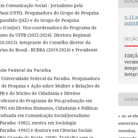
EDIÇ
em Comunicação Social - Jornalismo pela
iauí (UFPI). Pesquisadora do Grupo de Pesquisa
v. 11 
xpandido (JAE) e do Grupo de Pesquisa
autori
o (ConJor). Vice-coordenadora do Programa de
smo da UFPB (2022-2024). Diretora Regional
SEÇÃ
0-2023). Integrante do Conselho diretor da
rias do Brasil - RUBRA (2019-2024) e Presidente
EDIÇÃ
versio
integr
ade Federal da Paraíba
intégr
a Universidade Federal da Paraíba. Pesquisadora
r de Pesquisa e Ação sobre Mulher e Relações de
B e do Núcleo de Cidadania e Direitos
LICEN
ofessora do Programa de Pós-graduação em
PPG em Direitos Humanos, Cidadania e Políticas
raduada em Comunicação Social/Jornalismo
» Ao se ef
Paraíba -1982), mestra em Sociologia
entrevist
Paraíba -1992) e doutora em Ciências Sociais
resenhas,
 Rio Grande do Norte -2008). Trabalha com os
aprovado