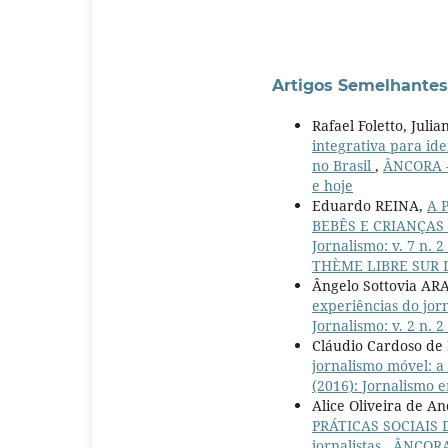
Artigos Semelhantes
Rafael Foletto, Juli
integrativa para ide
no Brasil
,
ÂNCORA - 
e hoje
Eduardo REINA,
A 
BEBÊS E CRIANÇAS
Jornalismo: v. 7 
THÈME LIBRE SUR 
Ângelo Sottovia AR
experiências do jorn
Jornalismo: v. 2 n. 
Cláudio Cardoso de
jornalismo móvel: a 
(2016): Jornalismo 
Alice Oliveira de A
PRÁTICAS SOCIAIS D
jornalistas
,
ÂNCORA 