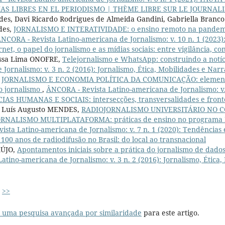
AS LIBRES EN EL PERIODISMO | THÈME LIBRE SUR LE JOURNAL
es, Davi Ricardo Rodrigues de Almeida Gandini, Gabriella Branco d
des,
JORNALISMO E INTERATIVIDADE: o ensino remoto na pandemia 
NCORA - Revista Latino-americana de Jornalismo: v. 10 n. 1 (2023):
et, o papel do jornalismo e as mídias sociais: entre vigilância, con
íssa Lima ONOFRE,
Telejornalismo e WhatsApp: construindo a notí
Jornalismo: v. 3 n. 2 (2016): Jornalismo, Ética, Mobilidades e Nar
,
JORNALISMO E ECONOMIA POLÍTICA DA COMUNICAÇÃO: elementos
do jornalismo
,
ÂNCORA - Revista Latino-americana de Jornalismo: v. 
AS HUMANAS E SOCIAIS: intersecções, transversalidades e front
, Luís Augusto MENDES,
RADIOJORNALISMO UNIVERSITÁRIO NO 
RNALISMO MULTIPLATAFORMA: práticas de ensino no programa E
ista Latino-americana de Jornalismo: v. 7 n. 1 (2020): Tendências 
100 anos de radiodifusão no Brasil: do local ao transnacional
AÚJO,
Apontamentos iniciais sobre a prática do jornalismo de dados 
atino-americana de Jornalismo: v. 3 n. 2 (2016): Jornalismo, Ética,
>>
r uma pesquisa avançada por similaridade
para este artigo.