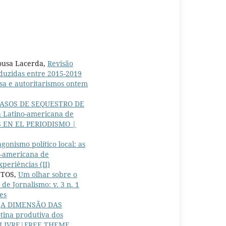
Sousa Lacerda,
Revisão
roduzidas entre 2015-2019
nsa e autoritarismos ontem
CASOS DE SEQUESTRO DE
 Latino-americana de
S EN EL PERIODISMO |
gonismo político local: as
o-americana de
xperiências (II)
NTOS,
Um olhar sobre o
e Jornalismo: v. 3 n. 1
es
,
A DIMENSÃO DAS
ina produtiva dos
UTA LIVRE|FREE THEME