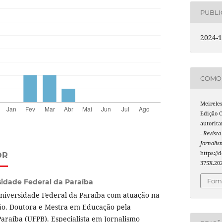
PUBL
2024-1
COMO 
Meireles,
Edição C
autorita
- Revist
Jornali
https://
OR
375X.20
Foma
sidade Federal da Paraíba
Universidade Federal da Paraíba com atuação na
o. Doutora e Mestra em Educação pela
araíba (UFPB). Especialista em Jornalismo