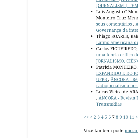
JOURNALISM | TEM
Luis Augusto C Mend
Monteiro Cruz Men
seus comentários
,
Â
Governança da intern
Thiago SOARES, Ra
Latino-americana de 
Carlos FIGUEIREDO
uma teoria crítica 
JORNALISMO, CIÊNCI
Patrícia MONTEIRO
EXPANDIDO E DO JO
UFPB
,
ÂNCORA - Rev
radiojornalismo nos 
Lucas Vieira de AR
,
ÂNCORA - Revista L
Transmídias
<<
<
2
3
4
5
6
7
8
9
10
11
>
Você também pode
inicia