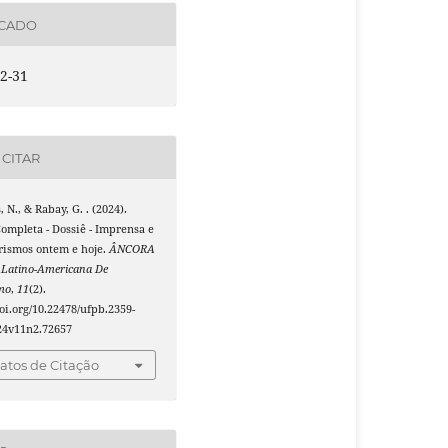
ICADO
2-31
CITAR
 N., & Rabay, G. . (2024).
ompleta - Dossiê - Imprensa e
rismos ontem e hoje.
ÂNCORA
a Latino-Americana De
smo
,
11
(2).
doi.org/10.22478/ufpb.2359-
24v11n2.72657
tos de Citação