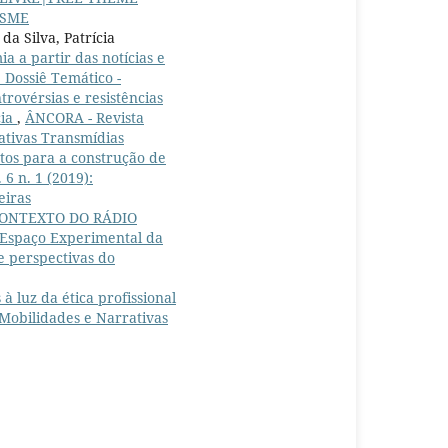
ISME
a Silva, Patrícia
a partir das notícias e
 Dossiê Temático -
trovérsias e resistências
cia
,
ÂNCORA - Revista
rativas Transmídias
 para a construção de
6 n. 1 (2019):
eiras
CONTEXTO DO RÁDIO
spaço Experimental da
e perspectivas do
à luz da ética profissional
 Mobilidades e Narrativas