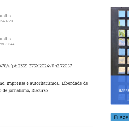
araíba
8954-663X
araíba
-0985-9044
22478/ufpb.2359-375X.2024v11n2.72657
mo, Imprensa e autoritarismos., Liberdade de
 de jornalismo, Discurso
PDF