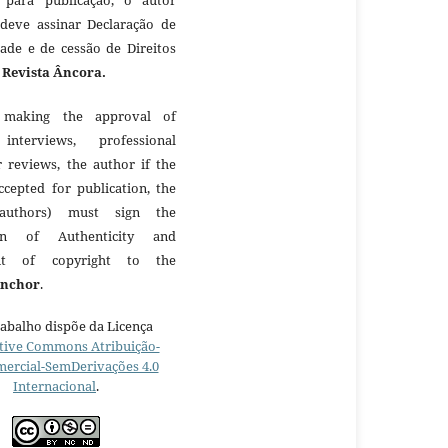
 deve assinar Declaração de
dade e de cessão de Direitos
à
Revista Âncora.
making the approval of
 interviews, professional
r reviews, the author if the
ccepted for publication, the
authors) must sign the
ion of Authenticity and
nt of copyright to the
Anchor
.
rabalho dispõe da Licença
tive Commons Atribuição-
ercial-SemDerivações 4.0
Internacional
.