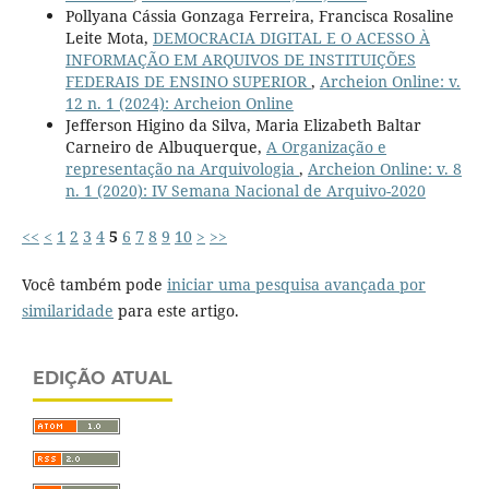
Pollyana Cássia Gonzaga Ferreira, Francisca Rosaline
Leite Mota,
DEMOCRACIA DIGITAL E O ACESSO À
INFORMAÇÃO EM ARQUIVOS DE INSTITUIÇÕES
FEDERAIS DE ENSINO SUPERIOR
,
Archeion Online: v.
12 n. 1 (2024): Archeion Online
Jefferson Higino da Silva, Maria Elizabeth Baltar
Carneiro de Albuquerque,
A Organização e
representação na Arquivologia
,
Archeion Online: v. 8
n. 1 (2020): IV Semana Nacional de Arquivo-2020
<<
<
1
2
3
4
5
6
7
8
9
10
>
>>
Você também pode
iniciar uma pesquisa avançada por
similaridade
para este artigo.
EDIÇÃO ATUAL