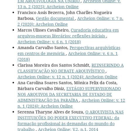
EM ARQUIVOLOGIA NA UNIRIO
,
Archeion Online: v.
13 n. 2 (2025): Archeion Online
Francisco Assis Bezerra, John Charlles Nogueira
Barbosa,
Gestão documental
,
Archeion Online: v. 7 n.
2 (2020): Archeion Online
Marcos Ulisses Cavalheiro,
Curadoria educativa em
arquivos-museus literários: reflexões iniciais
,
Archeion Online: v. 6 n. 1 (2018)
Amanda Carvalho Santos,
Perspectivas arquivísticas
em centros de memória
,
Archeion Online: v. 6 n. 1
(2018)
Clarissa Moreira dos Santos Schmidt,
REINSERINDO A
CLASSIFICAÇÃO NO DEBATE ARQUIVÍSTICO
,
Archeion Online: v. 12 n. 1 (2024): Archeion Online
Ana Carolina Soares Santos, Mônica Felix da Costa,
Bárbara Carvalho Diniz,
ESTÁGIO SUPERVISIONADO
NOS ARQUIVOS DA SECRETARIA DE ESTADO DE
ADMINISTRAÇÃO DA PARAÍBA
,
Archeion Online: v. 12
n. 1 (2024): Archeion Online
Serenna Tharyne Alves de Souza,
O ARQUIVISTA NAS
INSTITUIÇÕES DO PODER EXECUTIVO FEDERAL: da
formação profissional às demandas do mundo do
trabalho
,
Archeion Online: V.2, n.1, 2014