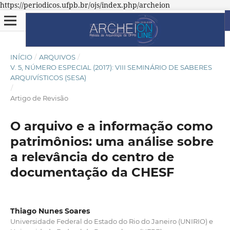
https://periodicos.ufpb.br/ojs/index.php/archeion
INÍCIO
/
ARQUIVOS
/
V. 5, NÚMERO ESPECIAL (2017): VIII SEMINÁRIO DE SABERES
ARQUIVÍSTICOS (SESA)
/
Artigo de Revisão
O arquivo e a informação como
patrimônios: uma análise sobre
a relevância do centro de
documentação da CHESF
Thiago Nunes Soares
Universidade Federal do Estado do Rio do Janeiro (UNIRIO) e