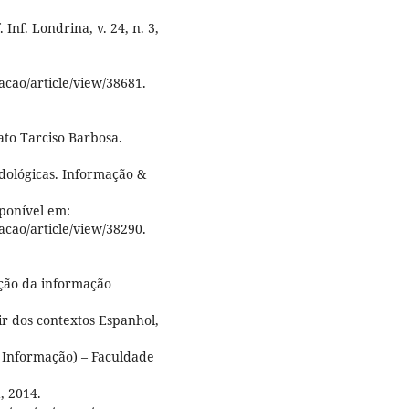
nf. Londrina, v. 24, n. 3,
acao/article/view/38681.
to Tarciso Barbosa.
dológicas. Informação &
sponível em:
acao/article/view/38290.
ção da informação
tir dos contextos Espanhol,
a Informação) – Faculdade
, 2014.