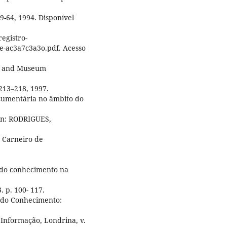
49-64, 1994. Disponível
registro-
-ac3a7c3a3o.pdf. Acesso
es and Museum
213–218, 1997.
cumentária no âmbito do
 In: RODRIGUES,
r Carneiro de
o do conhecimento na
. p. 100- 117.
 do Conhecimento:
 Informação, Londrina, v.