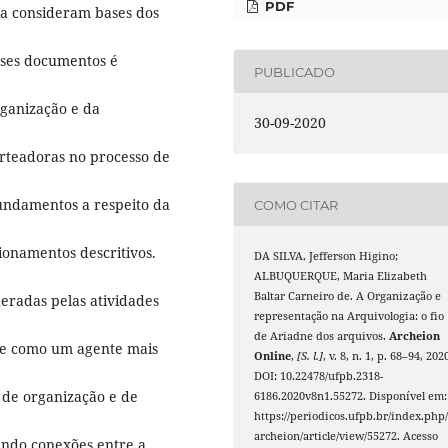
PDF
ia consideram bases dos
sses documentos é
PUBLICADO
rganização e da
30-09-2020
norteadoras no processo de
undamentos a respeito da
COMO CITAR
ionamentos descritivos.
DA SILVA, Jefferson Higino;
ALBUQUERQUE, Maria Elizabeth
Baltar Carneiro de. A Organização e
eradas pelas atividades
representação na Arquivologia: o fio
de Ariadne dos arquivos.
Archeion
ce como um agente mais
Online
,
[S. l.]
, v. 8, n. 1, p. 68–94, 202
DOI: 10.22478/ufpb.2318-
 de organização e de
6186.2020v8n1.55272. Disponível em:
https://periodicos.ufpb.br/index.php
archeion/article/view/55272. Acesso
endo conexões entre a