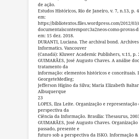
de ação.
Estudos Históricos, Rio de Janeiro, v. 7, n.13, p. 
em:
https://bibliotextos.files.wordpress.com/2012/03/
documentaiscontemporc3a2neos-como-provas-de
em: 15 dez. 2018.
DURANTI, Luciana. The archival bond. Archiv
Informatics. Vancouver
(Canadá): Kluwer Academic Publishers, v.11, p. 
GUIMARÃES, José Augusto Chaves. A análise do
tratamento da
informação: elementos históricos e conceituais.
GeorgeteMedleg;
Jefferson Higino da Silva; Maria Elizabeth Balta
Albuquerque
23
LOPES, Ilza Leite. Organização e representaçã
perspectiva da
Ciência da Informação. Brasília: Thesaurus, 2003
GUIMARÃES, José Augusto Chaves. Organização
passado, presente e
futuro sob a perspectiva da ISKO. Informação &