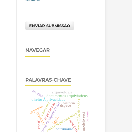
ENVIAR SUBMISSÃO
NAVEGAR
PALAVRAS-CHAVE
escolas
arquivologia.
documentos arquivísticos
direito À privacidade
proteÇÃo de dados
arquivista.
história
curso de arquivologia
mapeamento
dspace
arquivos.
oai-ore
literatura
arquivos permanentes
modelo seci
lgpd.
memória.
chesf
patrimônio