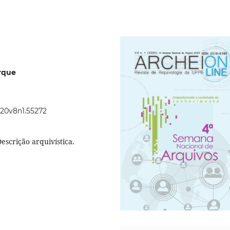
rque
020v8n1.55272
escrição arquivística.