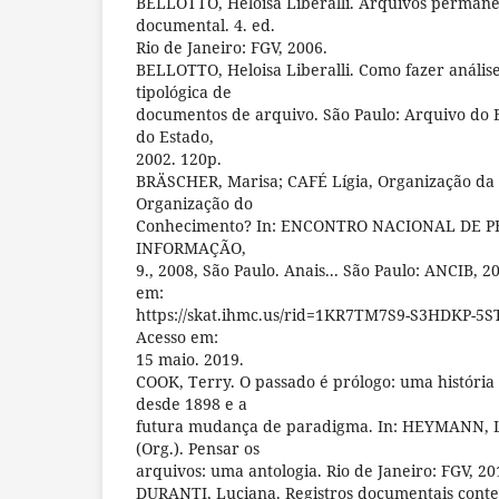
BELLOTTO, Heloisa Liberalli. Arquivos permane
documental. 4. ed.
Rio de Janeiro: FGV, 2006.
BELLOTTO, Heloisa Liberalli. Como fazer análise
tipológica de
documentos de arquivo. São Paulo: Arquivo do E
do Estado,
2002. 120p.
BRÄSCHER, Marisa; CAFÉ Lígia, Organização da
Organização do
Conhecimento? In: ENCONTRO NACIONAL DE P
INFORMAÇÃO,
9., 2008, São Paulo. Anais... São Paulo: ANCIB, 20
em:
https://skat.ihmc.us/rid=1KR7TM7S9-S3HDKP-
Acesso em:
15 maio. 2019.
COOK, Terry. O passado é prólogo: uma história d
desde 1898 e a
futura mudança de paradigma. In: HEYMANN, L
(Org.). Pensar os
arquivos: uma antologia. Rio de Janeiro: FGV, 201
DURANTI, Luciana. Registros documentais con