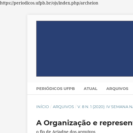
https://periodicos.ufpb.br/ojs/index.php/archeion
PERIÓDICOS UFPB
ATUAL
ARQUIVOS
INÍCIO
/
ARQUIVOS
/
V. 8 N. 1 (2020): IV SEMAN
A Organização e represen
o fio de Ariadne dos arquivos