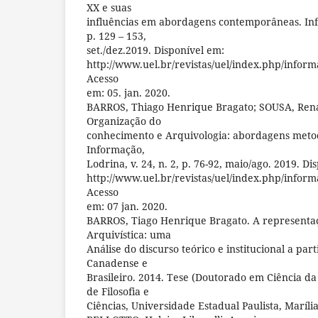
XX e suas
influências em abordagens contemporâneas. Inf. I
p. 129 – 153,
set./dez.2019. Disponível em:
http://www.uel.br/revistas/uel/index.php/inform
Acesso
em: 05. jan. 2020.
BARROS, Thiago Henrique Bragato; SOUSA, Rena
Organização do
conhecimento e Arquivologia: abordagens meto
Informação,
Lodrina, v. 24, n. 2, p. 76-92, maio/ago. 2019. Di
http://www.uel.br/revistas/uel/index.php/inform
Acesso
em: 07 jan. 2020.
BARROS, Tiago Henrique Bragato. A representa
Arquivística: uma
Análise do discurso teórico e institucional a par
Canadense e
Brasileiro. 2014. Tese (Doutorado em Ciência d
de Filosofia e
Ciências, Universidade Estadual Paulista, Marília