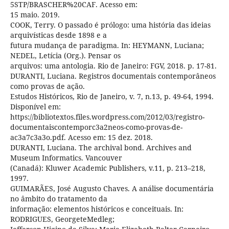
5STP/BRASCHER%20CAF. Acesso em:
15 maio. 2019.
COOK, Terry. O passado é prólogo: uma história das ideias
arquivísticas desde 1898 e a
futura mudança de paradigma. In: HEYMANN, Luciana;
NEDEL, Letícia (Org.). Pensar os
arquivos: uma antologia. Rio de Janeiro: FGV, 2018. p. 17-81.
DURANTI, Luciana. Registros documentais contemporâneos
como provas de ação.
Estudos Históricos, Rio de Janeiro, v. 7, n.13, p. 49-64, 1994.
Disponível em:
https://bibliotextos.files.wordpress.com/2012/03/registro-
documentaiscontemporc3a2neos-como-provas-de-
ac3a7c3a3o.pdf. Acesso em: 15 dez. 2018.
DURANTI, Luciana. The archival bond. Archives and
Museum Informatics. Vancouver
(Canadá): Kluwer Academic Publishers, v.11, p. 213–218,
1997.
GUIMARÃES, José Augusto Chaves. A análise documentária
no âmbito do tratamento da
informação: elementos históricos e conceituais. In:
RODRIGUES, GeorgeteMedleg;