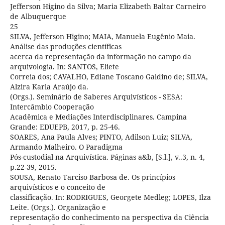
Jefferson Higino da Silva; Maria Elizabeth Baltar Carneiro
de Albuquerque
25
SILVA, Jefferson Higino; MAIA, Manuela Eugênio Maia.
Análise das produções científicas
acerca da representação da informação no campo da
arquivologia. In: SANTOS, Eliete
Correia dos; CAVALHO, Ediane Toscano Galdino de; SILVA,
Alzira Karla Araújo da.
(Orgs.). Seminário de Saberes Arquivísticos - SESA:
Intercâmbio Cooperação
Acadêmica e Mediações Interdisciplinares. Campina
Grande: EDUEPB, 2017, p. 25-46.
SOARES, Ana Paula Alves; PINTO, Adilson Luiz; SILVA,
Armando Malheiro. O Paradigma
Pós-custodial na Arquivística. Páginas a&b, [S.l.], v..3, n. 4,
p.22-39, 2015.
SOUSA, Renato Tarciso Barbosa de. Os princípios
arquivísticos e o conceito de
classificação. In: RODRIGUES, Georgete Medleg; LOPES, Ilza
Leite. (Orgs.). Organização e
representação do conhecimento na perspectiva da Ciência