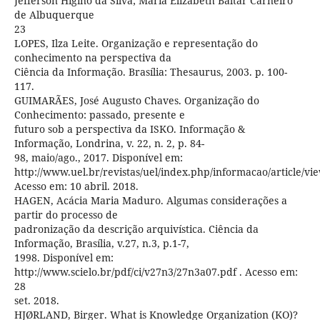
Jefferson Higino da Silva; Maria Elizabeth Baltar Carneiro
de Albuquerque
23
LOPES, Ilza Leite. Organização e representação do
conhecimento na perspectiva da
Ciência da Informação. Brasília: Thesaurus, 2003. p. 100-
117.
GUIMARÃES, José Augusto Chaves. Organização do
Conhecimento: passado, presente e
futuro sob a perspectiva da ISKO. Informação &
Informação, Londrina, v. 22, n. 2, p. 84-
98, maio/ago., 2017. Disponível em:
http://www.uel.br/revistas/uel/index.php/informacao/article/vi
Acesso em: 10 abril. 2018.
HAGEN, Acácia Maria Maduro. Algumas considerações a
partir do processo de
padronização da descrição arquivística. Ciência da
Informação, Brasília, v.27, n.3, p.1-7,
1998. Disponível em:
http://www.scielo.br/pdf/ci/v27n3/27n3a07.pdf . Acesso em:
28
set. 2018.
HJØRLAND, Birger. What is Knowledge Organization (KO)?