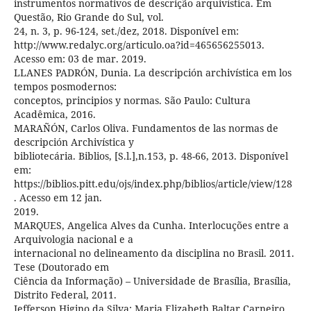
instrumentos normativos de descrição arquivística. Em
Questão, Rio Grande do Sul, vol.
24, n. 3, p. 96-124, set./dez, 2018. Disponível em:
http://www.redalyc.org/articulo.oa?id=465656255013.
Acesso em: 03 de mar. 2019.
LLANES PADRÓN, Dunia. La descripción archivística em los
tempos posmodernos:
conceptos, principios y normas. São Paulo: Cultura
Acadêmica, 2016.
MARAÑÓN, Carlos Oliva. Fundamentos de las normas de
descripción Archivística y
bibliotecária. Biblios, [S.l.],n.153, p. 48-66, 2013. Disponível
em:
https://biblios.pitt.edu/ojs/index.php/biblios/article/view/128
. Acesso em 12 jan.
2019.
MARQUES, Angelica Alves da Cunha. Interlocuções entre a
Arquivologia nacional e a
internacional no delineamento da disciplina no Brasil. 2011.
Tese (Doutorado em
Ciência da Informação) – Universidade de Brasília, Brasília,
Distrito Federal, 2011.
Jefferson Higino da Silva; Maria Elizabeth Baltar Carneiro