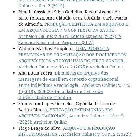
Online: v. 6 n. 2 (2019)
Rita de Cássia da Silva Gadelha, Rayan Aramís de
Brito Feitoza, Ana Cláudia Cruz Córdula, Carla Maria
de Almeida,
PRODUÇÃO CIENTÍFICA EM ARQUIVOS E
EM ARQUIVOLOGIA NO CONTEXTO DA SAÚDE
,
Archeion Online: v. 10 n. Edição Especial (2022): V
Semana Nacional de Arquivos (SNA)
Walmor Martins Pamplona,
UMA PROPOSTA
PRELIMINAR DE ORGANIZAÇÃO DOS DOCUMENTOS
ARQUIVÍSTICOS AUDIOVISUAIS DO CIRCO VOADOR
,
Archeion Online: v. 13 n. 2 (2025): Archeion Online
Ana Lúcia Terra,
Dinâmicas do arquivo das
mensagens de email em contexto organizacional:
entre indivíduos e tecnologia
,
Archeion Online: v. 7 n.
1 (2019): IX SESA-Faculdade de Letras da
Universidade de Coimbra
Sânderson Lopes Dorneles, Gigliolla de Lourdes
Batista Moura,
EDUCAÇÃO PATRIMONIAL EM
ARQUIVOS NACIONAIS
,
Archeion Online: v. 10 n. 2
(2022): Archeion Online
Tiago Braga da Silva,
ARQUIVO E A PRODUÇÃO
HISTORIOGRÁFICA
,
Archeion Online: v. 10 n. 2 (2022):