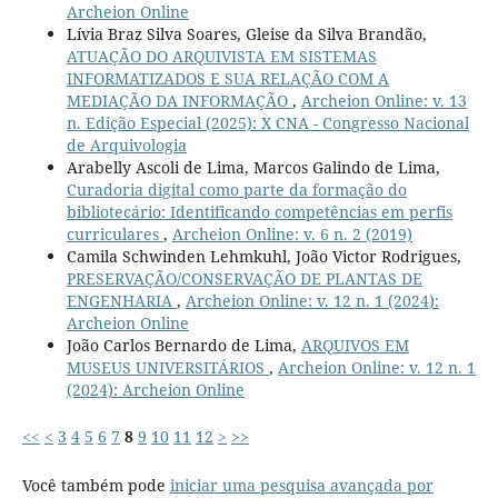
Archeion Online
Lívia Braz Silva Soares, Gleise da Silva Brandão,
ATUAÇÃO DO ARQUIVISTA EM SISTEMAS
INFORMATIZADOS E SUA RELAÇÃO COM A
MEDIAÇÃO DA INFORMAÇÃO
,
Archeion Online: v. 13
n. Edição Especial (2025): X CNA - Congresso Nacional
de Arquivologia
Arabelly Ascoli de Lima, Marcos Galindo de Lima,
Curadoria digital como parte da formação do
bibliotecário: Identificando competências em perfis
curriculares
,
Archeion Online: v. 6 n. 2 (2019)
Camila Schwinden Lehmkuhl, João Victor Rodrigues,
PRESERVAÇÃO/CONSERVAÇÃO DE PLANTAS DE
ENGENHARIA
,
Archeion Online: v. 12 n. 1 (2024):
Archeion Online
João Carlos Bernardo de Lima,
ARQUIVOS EM
MUSEUS UNIVERSITÁRIOS
,
Archeion Online: v. 12 n. 1
(2024): Archeion Online
<<
<
3
4
5
6
7
8
9
10
11
12
>
>>
Você também pode
iniciar uma pesquisa avançada por