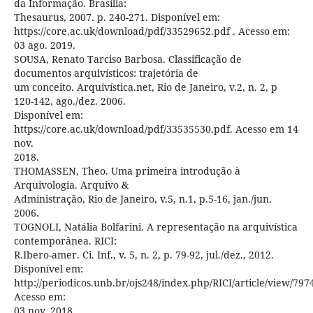
da Informação. Brasília:
Thesaurus, 2007. p. 240-271. Disponível em:
https://core.ac.uk/download/pdf/33529652.pdf . Acesso em:
03 ago. 2019.
SOUSA, Renato Tarciso Barbosa. Classificação de
documentos arquivísticos: trajetória de
um conceito. Arquivística.net, Rio de Janeiro, v.2, n. 2, p
120-142, ago./dez. 2006.
Disponível em:
https://core.ac.uk/download/pdf/33535530.pdf. Acesso em 14
nov.
2018.
THOMASSEN, Theo. Uma primeira introdução à
Arquivologia. Arquivo &
Administração, Rio de Janeiro, v.5, n.1, p.5-16, jan./jun.
2006.
TOGNOLI, Natália Bolfarini. A representação na arquivística
contemporânea. RICI:
R.Ibero-amer. Ci. Inf., v. 5, n. 2, p. 79-92, jul./dez., 2012.
Disponível em:
http://periodicos.unb.br/ojs248/index.php/RICI/article/view/797
Acesso em:
03 nov. 2018.