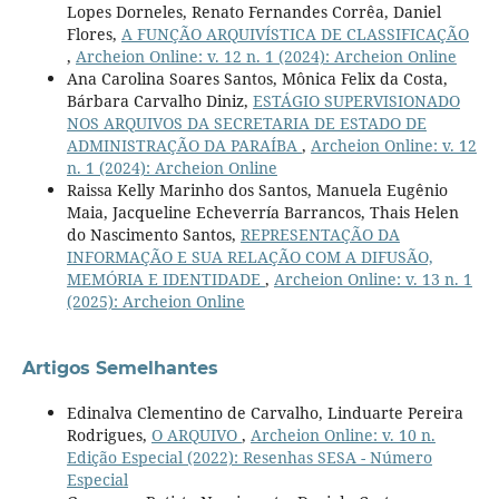
Lopes Dorneles, Renato Fernandes Corrêa, Daniel
Flores,
A FUNÇÃO ARQUIVÍSTICA DE CLASSIFICAÇÃO
,
Archeion Online: v. 12 n. 1 (2024): Archeion Online
Ana Carolina Soares Santos, Mônica Felix da Costa,
Bárbara Carvalho Diniz,
ESTÁGIO SUPERVISIONADO
NOS ARQUIVOS DA SECRETARIA DE ESTADO DE
ADMINISTRAÇÃO DA PARAÍBA
,
Archeion Online: v. 12
n. 1 (2024): Archeion Online
Raissa Kelly Marinho dos Santos, Manuela Eugênio
Maia, Jacqueline Echeverría Barrancos, Thais Helen
do Nascimento Santos,
REPRESENTAÇÃO DA
INFORMAÇÃO E SUA RELAÇÃO COM A DIFUSÃO,
MEMÓRIA E IDENTIDADE
,
Archeion Online: v. 13 n. 1
(2025): Archeion Online
Artigos Semelhantes
Edinalva Clementino de Carvalho, Linduarte Pereira
Rodrigues,
O ARQUIVO
,
Archeion Online: v. 10 n.
Edição Especial (2022): Resenhas SESA - Número
Especial