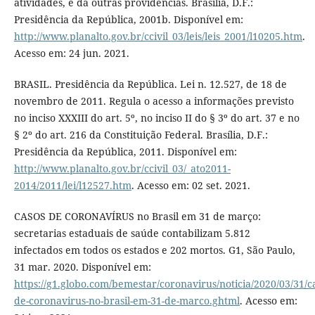
atividades, e dá outras providências. Brasília, D.F.:
Presidência da República, 2001b. Disponível em:
http://www.planalto.gov.br/ccivil_03/leis/leis_2001/l10205.htm
.
Acesso em: 24 jun. 2021.
BRASIL. Presidência da República. Lei n. 12.527, de 18 de
novembro de 2011. Regula o acesso a informações previsto
no inciso XXXIII do art. 5º, no inciso II do § 3º do art. 37 e no
§ 2º do art. 216 da Constituição Federal. Brasília, D.F.:
Presidência da República, 2011. Disponível em:
http://www.planalto.gov.br/ccivil_03/_ato2011-
2014/2011/lei/l12527.htm
. Acesso em: 02 set. 2021.
CASOS DE CORONAVÍRUS no Brasil em 31 de março:
secretarias estaduais de saúde contabilizam 5.812
infectados em todos os estados e 202 mortos. G1, São Paulo,
31 mar. 2020. Disponível em:
https://g1.globo.com/bemestar/coronavirus/noticia/2020/03/31/c
de-coronavirus-no-brasil-em-31-de-marco.ghtml
. Acesso em: