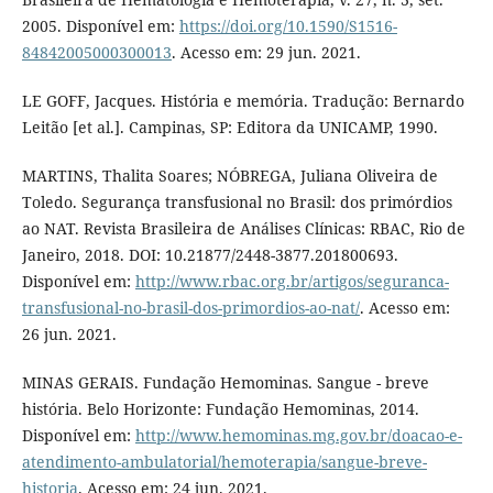
2005. Disponível em:
https://doi.org/10.1590/S1516-
84842005000300013
. Acesso em: 29 jun. 2021.
LE GOFF, Jacques. História e memória. Tradução: Bernardo
Leitão [et al.]. Campinas, SP: Editora da UNICAMP, 1990.
MARTINS, Thalita Soares; NÓBREGA, Juliana Oliveira de
Toledo. Segurança transfusional no Brasil: dos primórdios
ao NAT. Revista Brasileira de Análises Clínicas: RBAC, Rio de
Janeiro, 2018. DOI: 10.21877/2448-3877.201800693.
Disponível em:
http://www.rbac.org.br/artigos/seguranca-
transfusional-no-brasil-dos-primordios-ao-nat/
. Acesso em:
26 jun. 2021.
MINAS GERAIS. Fundação Hemominas. Sangue - breve
história. Belo Horizonte: Fundação Hemominas, 2014.
Disponível em:
http://www.hemominas.mg.gov.br/doacao-e-
atendimento-ambulatorial/hemoterapia/sangue-breve-
historia
. Acesso em: 24 jun. 2021.