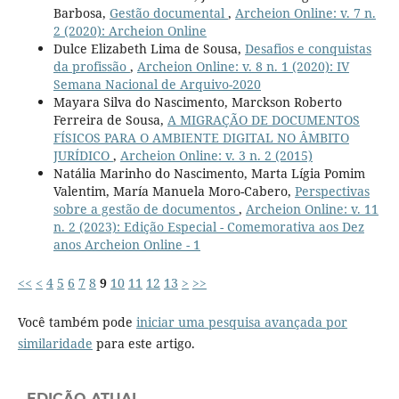
Barbosa,
Gestão documental
,
Archeion Online: v. 7 n.
2 (2020): Archeion Online
Dulce Elizabeth Lima de Sousa,
Desafios e conquistas
da profissão
,
Archeion Online: v. 8 n. 1 (2020): IV
Semana Nacional de Arquivo-2020
Mayara Silva do Nascimento, Marckson Roberto
Ferreira de Sousa,
A MIGRAÇÃO DE DOCUMENTOS
FÍSICOS PARA O AMBIENTE DIGITAL NO ÂMBITO
JURÍDICO
,
Archeion Online: v. 3 n. 2 (2015)
Natália Marinho do Nascimento, Marta Lígia Pomim
Valentim, María Manuela Moro-Cabero,
Perspectivas
sobre a gestão de documentos
,
Archeion Online: v. 11
n. 2 (2023): Edição Especial - Comemorativa aos Dez
anos Archeion Online - 1
<<
<
4
5
6
7
8
9
10
11
12
13
>
>>
Você também pode
iniciar uma pesquisa avançada por
similaridade
para este artigo.
EDIÇÃO ATUAL