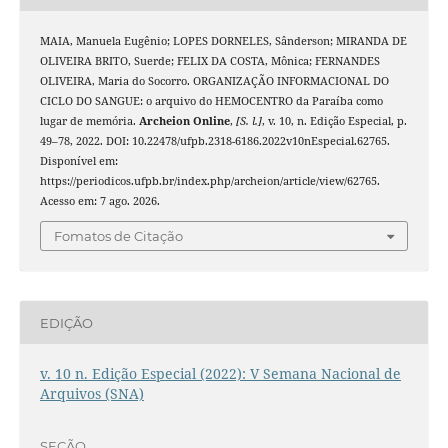
MAIA, Manuela Eugênio; LOPES DORNELES, Sânderson; MIRANDA DE
OLIVEIRA BRITO, Suerde; FELIX DA COSTA, Mônica; FERNANDES
OLIVEIRA, Maria do Socorro. ORGANIZAÇÃO INFORMACIONAL DO
CICLO DO SANGUE: o arquivo do HEMOCENTRO da Paraíba como
lugar de memória.
Archeion Online
,
[S. l.]
, v. 10, n. Edição Especial, p.
49–78, 2022. DOI: 10.22478/ufpb.2318-6186.2022v10nEspecial.62765.
Disponível em:
https://periodicos.ufpb.br/index.php/archeion/article/view/62765.
Acesso em: 7 ago. 2026.
Fomatos de Citação
EDIÇÃO
v. 10 n. Edição Especial (2022): V Semana Nacional de
Arquivos (SNA)
SEÇÃO