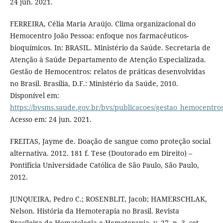
24 jun. 2021.
FERREIRA, Célia Maria Araújo. Clima organizacional do
Hemocentro João Pessoa: enfoque nos farmacêuticos-
bioquímicos. In: BRASIL. Ministério da Saúde. Secretaria de
Atenção à Saúde Departamento de Atenção Especializada.
Gestão de Hemocentros: relatos de práticas desenvolvidas
no Brasil. Brasília, D.F.: Ministério da Saúde, 2010.
Disponível em:
https://bvsms.saude.gov.br/bvs/publicacoes/gestao_hemocentros
Acesso em: 24 jun. 2021.
FREITAS, Jayme de. Doação de sangue como proteção social
alternativa. 2012. 181 f. Tese (Doutorado em Direito) –
Pontifícia Universidade Católica de São Paulo, São Paulo,
2012.
JUNQUEIRA, Pedro C.; ROSENBLIT, Jacob; HAMERSCHLAK,
Nelson. História da Hemoterapia no Brasil. Revista
Brasileira de Hematologia e Hemoterapia, v. 27, n. 3, set.