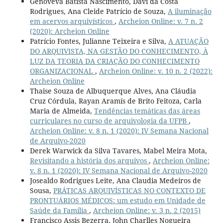
Genoveva Batista Nascimento, Davi da Costa
Rodrigues, Ana Cleide Patrício de Souza,
A iluminação
em acervos arquivísticos
,
Archeion Online: v. 7 n. 2
(2020): Archeion Online
Patrício Fontes, Julianne Teixeira e Silva,
A ATUAÇÃO
DO ARQUIVISTA, NA GESTÃO DO CONHECIMENTO, À
LUZ DA TEORIA DA CRIAÇÃO DO CONHECIMENTO
ORGANIZACIONAL
,
Archeion Online: v. 10 n. 2 (2022):
Archeion Online
Thaise Souza de Albuquerque Alves, Ana Cláudia
Cruz Córdula, Rayan Aramís de Brito Feitoza, Carla
Maria de Almeida,
Tendências temáticas das áreas
curriculares no curso de arquivologia da UFPB
,
Archeion Online: v. 8 n. 1 (2020): IV Semana Nacional
de Arquivo-2020
Derek Warwick da Silva Tavares, Mabel Meira Mota,
Revisitando a história dos arquivos
,
Archeion Online:
v. 8 n. 1 (2020): IV Semana Nacional de Arquivo-2020
Josealdo Rodrigues Leite, Ana Claudia Medeiros de
Sousa,
PRÁTICAS ARQUIVÍSTICAS NO CONTEXTO DE
PRONTUÁRIOS MÉDICOS: um estudo em Unidade de
Saúde da Família
,
Archeion Online: v. 3 n. 2 (2015)
Francisco Assis Bezerra, John Charlles Nogueira