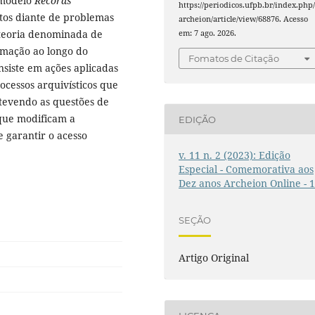
 modelo
Records
https://periodicos.ufpb.br/index.php
os diante de problemas
archeion/article/view/68876. Acesso
A teoria denominada de
em: 7 ago. 2026.
rmação ao longo do
Fomatos de Citação
siste em ações aplicadas
cessos arquivísticos que
tevendo as questões de
que modificam a
EDIÇÃO
 garantir o acesso
v. 11 n. 2 (2023): Edição
Especial - Comemorativa aos
Dez anos Archeion Online - 
SEÇÃO
Artigo Original