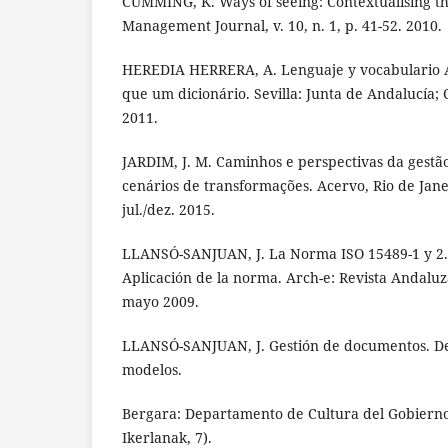
CUMMING, K. Ways of seeing: Contextualising t
Management Journal, v. 10, n. 1, p. 41-52. 2010.
HEREDIA HERRERA, A. Lenguaje y vocabulario Ar
que um dicionário. Sevilla: Junta de Andalucía; 
2011.
JARDIM, J. M. Caminhos e perspectivas da gest
cenários de transformações. Acervo, Rio de Janeir
jul./dez. 2015.
LLANSÓ-SANJUAN, J. La Norma ISO 15489-1 y 2. A
Aplicación de la norma. Arch-e: Revista Andaluza
mayo 2009.
LLANSÓ-SANJUAN, J. Gestión de documentos. Defi
modelos.
Bergara: Departamento de Cultura del Gobierno 
Ikerlanak, 7).