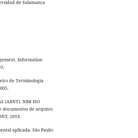
ersidad de Salamanca
agement. Information
03.
eiro de Terminologia
2005.
 (ABNT). NBR ISO
e documentos de arquivo:
ABNT, 2018.
ntal aplicada. São Paulo: