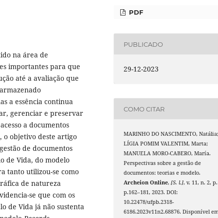
PDF
PUBLICADO
ido na área de
ões importantes para que
29-12-2023
ção até a avaliação que
u armazenado
s a essência continua
COMO CITAR
iar, gerenciar e preservar
 acesso a documentos
MARINHO DO NASCIMENTO, Natália
 o objetivo deste artigo
LÍGIA POMIM VALENTIM, Marta;
 gestão de documentos
MANUELA MORO-CABERO, María.
lo de Vida, do modelo
Perspectivas sobre a gestão de
ra tanto utilizou-se como
documentos: teorias e modelo.
ráfica de natureza
Archeion Online
,
[S. l.]
, v. 11, n. 2, p.
p.162–181, 2023. DOI:
evidencia-se que com os
10.22478/ufpb.2318-
lo de Vida já não sustenta
6186.2023v11n2.68876. Disponível em