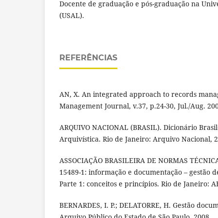
Docente de graduação e pós-graduação na Univ
(USAL).
REFERÊNCIAS
AN, X. An integrated approach to records man
Management Journal, v.37, p.24-30, Jul./Aug. 20
ARQUIVO NACIONAL (BRASIL). Dicionário Brasil
Arquivística. Rio de Janeiro: Arquivo Nacional, 
ASSOCIAÇÃO BRASILEIRA DE NORMAS TÉCNICAS
15489-1: informação e documentação – gestão d
Parte 1: conceitos e princípios. Rio de Janeiro: 
BERNARDES, I. P.; DELATORRE, H. Gestão docume
Arquivo Público do Estado de São Paulo, 2008.