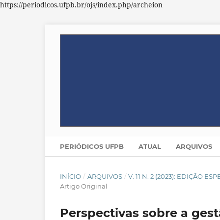
https://periodicos.ufpb.br/ojs/index.php/archeion
PERIÓDICOS UFPB
ATUAL
ARQUIVOS
INÍCIO
/
ARQUIVOS
/
V. 11 N. 2 (2023): EDIÇÃO
Artigo Original
Perspectivas sobre a ge