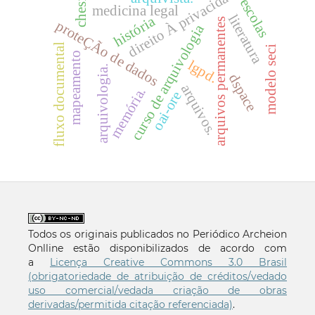
direito À privacidade
escolas
chesf
medicina legal
literatura
história
arquivos permanentes
proteÇÃo de dados
curso de arquivologia
fluxo documental
modelo seci
mapeamento
lgpd.
arquivologia.
dspace
arquivos.
memória.
oai-ore
Todos os originais publicados no Periódico Archeion
Onlline estão disponibilizados de acordo com
a
Licença Creative Commons 3.0 Brasil
(obrigatoriedade de atribuição de créditos/vedado
uso comercial/vedada criação de obras
derivadas/permitida citação referenciada)
.