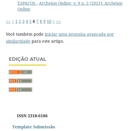
ESPAÇOS
,
Archeion Online: v. 9 n. 2 (2021): Archeion
Online
<<
<
1
2
3
4
5
6
7
8
9
10
>
>>
Você também pode
iniciar uma pesquisa avançada por
similaridade
para este artigo.
EDIÇÃO ATUAL
ISSN 2318-6186
Template Submissão