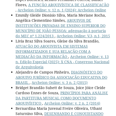
Flores,
A FUNÇÃO ARQUIVÍSTICA DE CLASSIFICAÇÃO
,
Archeion Online: v. 12 n. 1 (2024): Archeion Online
Emmily Gleide Dionisio Silva, Maria Meriane Rocha,
Angélica Clementino Simões,
ARQUIVOS DE
INSTITUIÇÕES PRIVADAS DE ENSINO SUPERIOR DO
MUNICÍPIO DE JOÃO PESSOA: adequação à portaria
do MEC nº 1.224/2013
,
Archeion Online: V.3, n.1, 2015
Lívia Braz Silva Soares, Gleise da Silva Brandão,
ATUAÇÃO DO ARQUIVISTA EM SISTEMAS
INFORMATIZADOS E SUA RELAÇÃO COM A
MEDIAÇÃO DA INFORMAÇÃO
,
Archeion Online: v. 13
n. Edição Especial (2025): X CNA - Congresso Nacional
de Arquivologia
Alejandro de Campos Pinheiro,
DIAGNÓSTICO DO
ARQUIVO JURÍDICO DA ASSOCIAÇÃO EDUCATIVA DO
BRASIL
,
Archeion Online: v. 3 n. 2 (2015)
Bridget Brandão Suhett de Souza, Joice Jóice Cleide
Cardoso Ennes de Souza,
PRINCÍPIOS PARA ANÁLISE
DA PARTITURA MUSICAL COMO DOCUMENTO
ARQUIVÍSTICO
,
Archeion Online: v. 2 n. 2 (2014)
Bernardina Maria Juvenal Freire Oliveira, Uthant
Saturnino Silva,
DESENHANDO E CONQUISTANDO