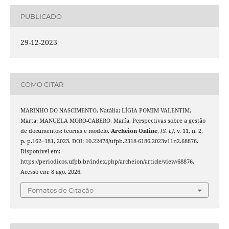
PUBLICADO
29-12-2023
COMO CITAR
MARINHO DO NASCIMENTO, Natália; LÍGIA POMIM VALENTIM,
Marta; MANUELA MORO-CABERO, María. Perspectivas sobre a gestão
de documentos: teorias e modelo.
Archeion Online
,
[S. l.]
, v. 11, n. 2,
p. p.162–181, 2023. DOI: 10.22478/ufpb.2318-6186.2023v11n2.68876.
Disponível em:
https://periodicos.ufpb.br/index.php/archeion/article/view/68876.
Acesso em: 8 ago. 2026.
Fomatos de Citação