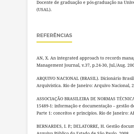
Docente de graduação e pós-graduação na Univ
(USAL).
REFERÊNCIAS
AN, X. An integrated approach to records man
Management Journal, v.37, p.24-30, Jul./Aug. 20
ARQUIVO NACIONAL (BRASIL). Dicionário Brasil
Arquivística. Rio de Janeiro: Arquivo Nacional, 
ASSOCIAÇÃO BRASILEIRA DE NORMAS TÉCNICAS
15489-1: informação e documentação – gestão d
Parte 1: conceitos e princípios. Rio de Janeiro: 
BERNARDES, I. P.; DELATORRE, H. Gestão docume
Arquivo Público do Estado de São Paulo, 2008.