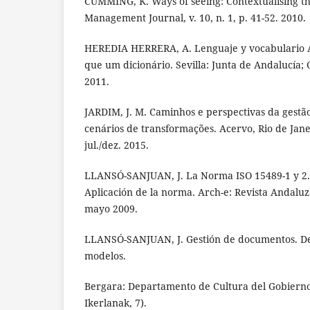
CUMMING, K. Ways of seeing: Contextualising t
Management Journal, v. 10, n. 1, p. 41-52. 2010.
HEREDIA HERRERA, A. Lenguaje y vocabulario Ar
que um dicionário. Sevilla: Junta de Andalucía; 
2011.
JARDIM, J. M. Caminhos e perspectivas da gest
cenários de transformações. Acervo, Rio de Janeir
jul./dez. 2015.
LLANSÓ-SANJUAN, J. La Norma ISO 15489-1 y 2. A
Aplicación de la norma. Arch-e: Revista Andaluza
mayo 2009.
LLANSÓ-SANJUAN, J. Gestión de documentos. Defi
modelos.
Bergara: Departamento de Cultura del Gobierno 
Ikerlanak, 7).