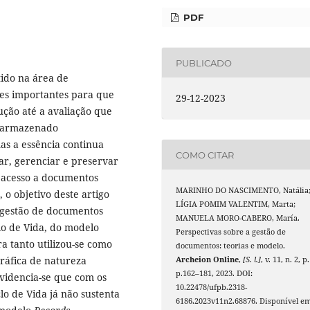
PDF
PUBLICADO
ido na área de
ões importantes para que
29-12-2023
ção até a avaliação que
u armazenado
s a essência continua
COMO CITAR
iar, gerenciar e preservar
 acesso a documentos
MARINHO DO NASCIMENTO, Natália
 o objetivo deste artigo
LÍGIA POMIM VALENTIM, Marta;
 gestão de documentos
MANUELA MORO-CABERO, María.
lo de Vida, do modelo
Perspectivas sobre a gestão de
ra tanto utilizou-se como
documentos: teorias e modelo.
ráfica de natureza
Archeion Online
,
[S. l.]
, v. 11, n. 2, p.
p.162–181, 2023. DOI:
evidencia-se que com os
10.22478/ufpb.2318-
lo de Vida já não sustenta
6186.2023v11n2.68876. Disponível em