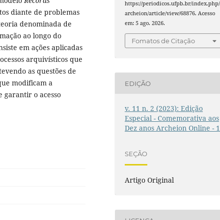
 modelo
Records
https://periodicos.ufpb.br/index.php
os diante de problemas
archeion/article/view/68876. Acesso
A teoria denominada de
em: 5 ago. 2026.
rmação ao longo do
Fomatos de Citação
siste em ações aplicadas
cessos arquivísticos que
tevendo as questões de
que modificam a
EDIÇÃO
 garantir o acesso
v. 11 n. 2 (2023): Edição
Especial - Comemorativa aos
Dez anos Archeion Online - 
SEÇÃO
Artigo Original