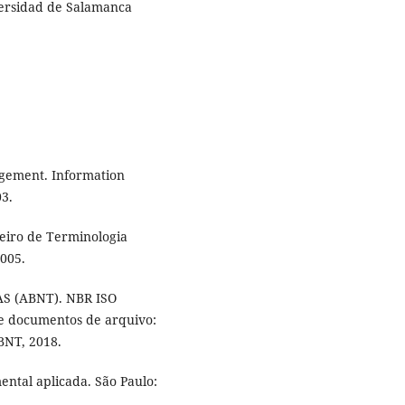
ersidad de Salamanca
agement. Information
03.
eiro de Terminologia
2005.
 (ABNT). NBR ISO
e documentos de arquivo:
ABNT, 2018.
ntal aplicada. São Paulo: