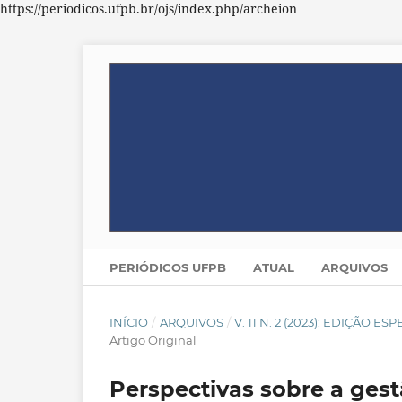
https://periodicos.ufpb.br/ojs/index.php/archeion
PERIÓDICOS UFPB
ATUAL
ARQUIVOS
INÍCIO
/
ARQUIVOS
/
V. 11 N. 2 (2023): EDIÇÃO
Artigo Original
Perspectivas sobre a ge