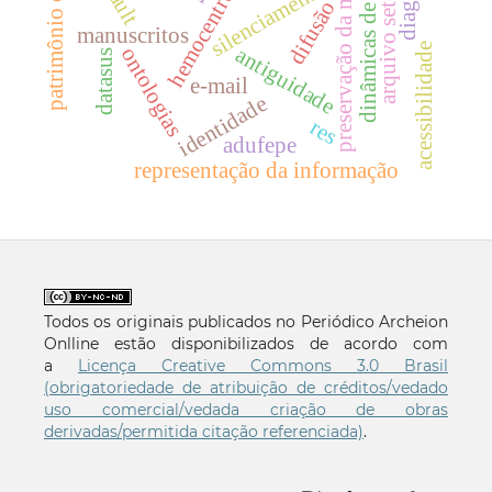
hemocentro paraíba
preservação da memória
patrimônio cultural
dinâmicas de poder
arquivo setorial
silenciamento
difusão
manuscritos
acessibilidade
antiguidade
ontologias
datasus
e-mail
identidade
res
adufepe
representação da informação
Todos os originais publicados no Periódico Archeion
Onlline estão disponibilizados de acordo com
a
Licença Creative Commons 3.0 Brasil
(obrigatoriedade de atribuição de créditos/vedado
uso comercial/vedada criação de obras
derivadas/permitida citação referenciada)
.