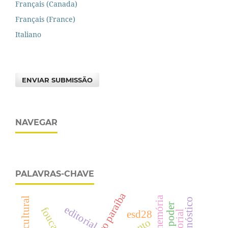
Français (Canada)
Français (France)
Italiano
ENVIAR SUBMISSÃO
NAVEGAR
PALAVRAS-CHAVE
diagnóstico
editorial
foucault
esd28