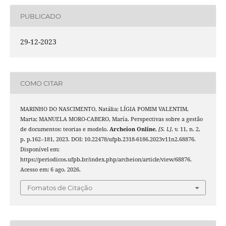
PUBLICADO
29-12-2023
COMO CITAR
MARINHO DO NASCIMENTO, Natália; LÍGIA POMIM VALENTIM,
Marta; MANUELA MORO-CABERO, María. Perspectivas sobre a gestão
de documentos: teorias e modelo.
Archeion Online
,
[S. l.]
, v. 11, n. 2,
p. p.162–181, 2023. DOI: 10.22478/ufpb.2318-6186.2023v11n2.68876.
Disponível em:
https://periodicos.ufpb.br/index.php/archeion/article/view/68876.
Acesso em: 6 ago. 2026.
Fomatos de Citação