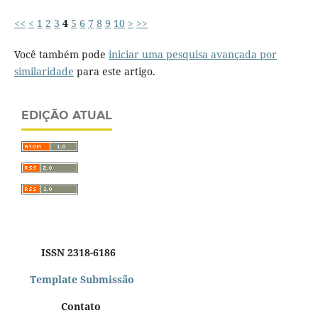
<<
<
1
2
3
4
5
6
7
8
9
10
>
>>
Você também pode
iniciar uma pesquisa avançada por
similaridade
para este artigo.
EDIÇÃO ATUAL
ISSN 2318-6186
Template Submissão
Contato