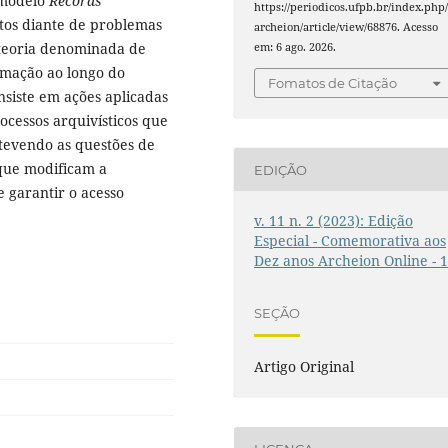
 modelo
Records
https://periodicos.ufpb.br/index.php
os diante de problemas
archeion/article/view/68876. Acesso
A teoria denominada de
em: 6 ago. 2026.
rmação ao longo do
Fomatos de Citação
siste em ações aplicadas
cessos arquivísticos que
tevendo as questões de
que modificam a
EDIÇÃO
 garantir o acesso
v. 11 n. 2 (2023): Edição
Especial - Comemorativa aos
Dez anos Archeion Online - 
SEÇÃO
Artigo Original