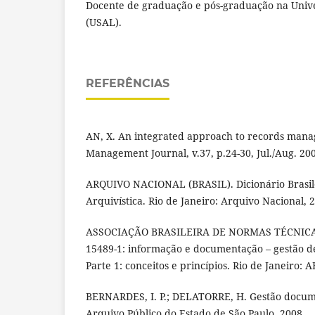
Docente de graduação e pós-graduação na Univ
(USAL).
REFERÊNCIAS
AN, X. An integrated approach to records man
Management Journal, v.37, p.24-30, Jul./Aug. 20
ARQUIVO NACIONAL (BRASIL). Dicionário Brasil
Arquivística. Rio de Janeiro: Arquivo Nacional, 
ASSOCIAÇÃO BRASILEIRA DE NORMAS TÉCNICAS
15489-1: informação e documentação – gestão d
Parte 1: conceitos e princípios. Rio de Janeiro: 
BERNARDES, I. P.; DELATORRE, H. Gestão docume
Arquivo Público do Estado de São Paulo, 2008.