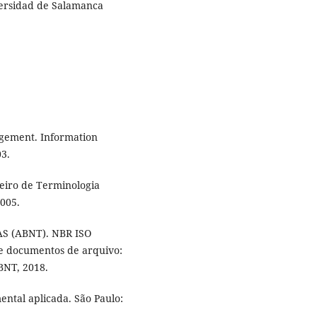
ersidad de Salamanca
agement. Information
03.
eiro de Terminologia
2005.
 (ABNT). NBR ISO
e documentos de arquivo:
ABNT, 2018.
ntal aplicada. São Paulo: