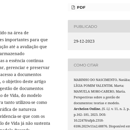
PDF
PUBLICADO
ido na área de
ões importantes para que
29-12-2023
ção até a avaliação que
u armazenado
s a essência continua
COMO CITAR
iar, gerenciar e preservar
 acesso a documentos
MARINHO DO NASCIMENTO, Natália
 o objetivo deste artigo
LÍGIA POMIM VALENTIM, Marta;
 gestão de documentos
MANUELA MORO-CABERO, María.
lo de Vida, do modelo
Perspectivas sobre a gestão de
ra tanto utilizou-se como
documentos: teorias e modelo.
ráfica de natureza
Archeion Online
,
[S. l.]
, v. 11, n. 2, p.
p.162–181, 2023. DOI:
evidencia-se que com os
10.22478/ufpb.2318-
lo de Vida já não sustenta
6186.2023v11n2.68876. Disponível em