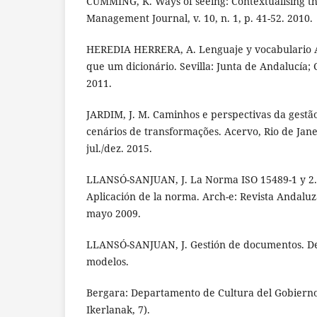
CUMMING, K. Ways of seeing: Contextualising t
Management Journal, v. 10, n. 1, p. 41-52. 2010.
HEREDIA HERRERA, A. Lenguaje y vocabulario Ar
que um dicionário. Sevilla: Junta de Andalucía; 
2011.
JARDIM, J. M. Caminhos e perspectivas da gest
cenários de transformações. Acervo, Rio de Janeir
jul./dez. 2015.
LLANSÓ-SANJUAN, J. La Norma ISO 15489-1 y 2. A
Aplicación de la norma. Arch-e: Revista Andaluza
mayo 2009.
LLANSÓ-SANJUAN, J. Gestión de documentos. Defi
modelos.
Bergara: Departamento de Cultura del Gobierno 
Ikerlanak, 7).