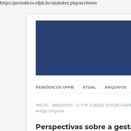
https://periodicos.ufpb.br/ojs/index.php/archeion
PERIÓDICOS UFPB
ATUAL
ARQUIVOS
INÍCIO
/
ARQUIVOS
/
V. 11 N. 2 (2023): EDIÇÃO
Artigo Original
Perspectivas sobre a ge