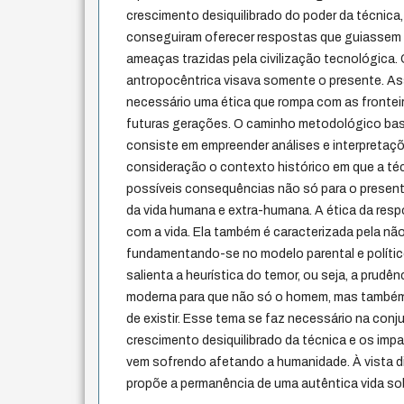
crescimento desiquilibrado do poder da técnica,
conseguiram oferecer respostas que guiassem
ameaças trazidas pela civilização tecnológica. 
antropocêntrica visava somente o presente. As
necessário uma ética que rompa com as frontei
futuras gerações. O caminho metodológico ba
consiste em empreender análises e interpretaç
consideração o contexto histórico em que a té
possíveis consequências não só para o present
da vida humana e extra-humana. A ética da resp
com a vida. Ela também é caracterizada pela nã
fundamentando-se no modelo parental e político
salienta a heurística do temor, ou seja, a prudên
moderna para que não só o homem, mas também 
de existir. Esse tema se faz necessário na conj
crescimento desiquilibrado da técnica e os imp
vem sofrendo afetando a humanidade. À vista di
propõe a permanência de uma autêntica vida sobr