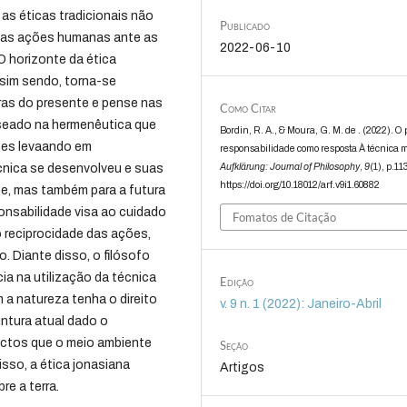
 as éticas tradicionais não
Publicado
 as ações humanas ante as
2022-06-10
O horizonte da ética
sim sendo, torna-se
ras do presente e pense nas
Como Citar
seado na hermenêutica que
Bordin, R. A., & Moura, G. M. de . (2022). O 
ões levaando em
responsabilidade como resposta À técnica 
Aufklärung: Journal of Philosophy
,
9
(1), p.11
cnica se desenvolveu e suas
https://doi.org/10.18012/arf.v9i1.60882
e, mas também para a futura
onsabilidade visa ao cuidado
Fomatos de Citação
o reciprocidade das ações,
. Diante disso, o filósofo
cia na utilização da técnica
Edição
a natureza tenha o direito
v. 9 n. 1 (2022): Janeiro-Abril
untura atual dado o
actos que o meio ambiente
Seção
sso, a ética jonasiana
Artigos
e a terra.