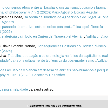
omo consenso ético entre a filosofia, o cristianismo, budismo e braman
nal of philosophy: v. 7 n. 2 (2020): Maio-Agosto. Edição Regular
igues da Costa,
Da teoria da Trindade de Agostinho à de Hegel
,
Aufklä
aio-Agosto
o passado alternativo: estudo sobre pós-metafísica e pré-filosofia
,
 3 (2025)
tre alegoría y símbolo en Origen del Trauerspiel Alemán
,
Aufklärung: jo
é Olavo Smanio Brando,
Consequências Políticas do Construtivismo 
 2 (2024)
ilva,
Trabalho, educação e epistemologia na “crise da capitalismo real
lidade” da teoria crítica frente à ofensiva do pós-modernismo
,
Aufklär
ções ao uso de violência em defesa de animais não-humanos e por que
ophy: v. 10 n. 3 (2023): Setembro-Dezembro
a por similaridade
para este artigo.
Registros e Indexações desta Revista: