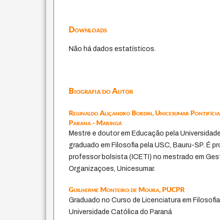
Downloads
Não há dados estatísticos.
Biografia do Autor
Reginaldo Aliçandro Bordin,
Unicesumar Pontifícia
Parana - Maringá
Mestre e doutor em Educação pela Universidade
graduado em Filosofia pela USC, Bauru-SP. É p
professor bolsista (ICETI) no mestrado em G
Organizaçoes, Unicesumar.
Guilherme Monteiro de Moura,
PUCPR
Graduado no Curso de Licenciatura em Filosofia
Universidade Católica do Paraná