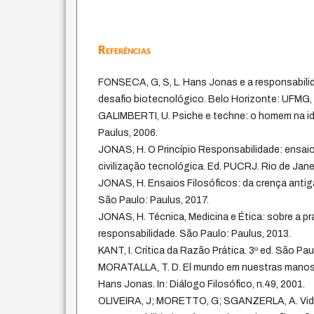
Referências
FONSECA, G, S, L. Hans Jonas e a responsabil
desafio biotecnológico. Belo Horizonte: UFMG,
GALIMBERTI, U. Psiche e techne: o homem na id
Paulus, 2006.
JONAS, H. O Princípio Responsabilidade: ensaio
civilização tecnológica. Ed. PUCRJ. Rio de Jan
JONAS, H. Ensaios Filosóficos: da crença anti
São Paulo: Paulus, 2017.
JONAS, H. Técnica, Medicina e Ética: sobre a prá
responsabilidade. São Paulo: Paulus, 2013.
KANT, I. Crítica da Razão Prática. 3º ed. São Paul
MORATALLA, T. D. El mundo em nuestras manos: 
Hans Jonas. In: Diálogo Filosófico, n.49, 2001.
OLIVEIRA, J; MORETTO, G; SGANZERLA, A. Vida