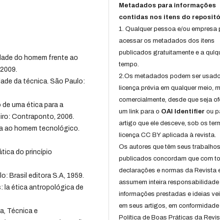
Metadados para informações
contidas nos itens do repositó
1. Qualquer pessoa e/ou empresa
acessar os metadados dos itens
publicados gratuitamente e a qulq
idade do homem frente ao
tempo.
 2009.
2.Os metadados podem ser usad
ade da técnica. São Paulo:
licença prévia em qualquer meio,
comercialmente, desde que seja of
 de uma ética para a
um link para o
OAI Identifier
ou p
eiro: Contraponto, 2006.
artigo que ele desceve, sob os te
ga ao homem tecnológico.
licença CC BY aplicada à revista.
Os autores que têm seus trabalho
tica do princípio
publicados concordam que com t
declarações e normas da Revista 
o: Brasil editora S.A, 1959.
assumem inteira responsabilidade
la ética antropológica de
informações prestadas e ideias ve
em seus artigos, em conformidade
, Técnica e
Política de Boas Práticas da Revis