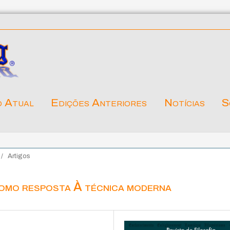
o Atual
Edições Anteriores
Notícias
S
/
Artigos
 como resposta À técnica moderna