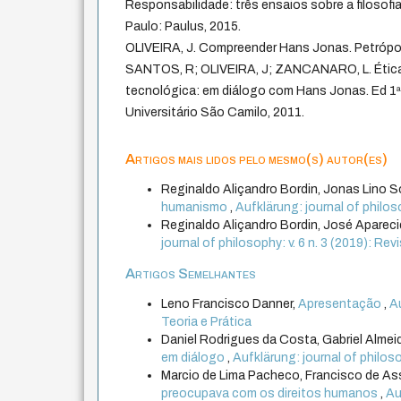
Responsabilidade: três ensaios sobre a filosofi
Paulo: Paulus, 2015.
OLIVEIRA, J. Compreender Hans Jonas. Petrópoli
SANTOS, R; OLIVEIRA, J; ZANCANARO, L. Ética 
tecnológica: em diálogo com Hans Jonas. Ed 1ª
Universitário São Camilo, 2011.
Artigos mais lidos pelo mesmo(s) autor(es)
Reginaldo Aliçandro Bordin, Jonas Lino S
humanismo
,
Aufklärung: journal of philos
Reginaldo Aliçandro Bordin, José Apareci
journal of philosophy: v. 6 n. 3 (2019): Re
Artigos Semelhantes
Leno Francisco Danner,
Apresentação
,
Au
Teoria e Prática
Daniel Rodrigues da Costa, Gabriel Alm
em diálogo
,
Aufklärung: journal of philoso
Marcio de Lima Pacheco, Francisco de Ass
preocupava com os direitos humanos
,
Au