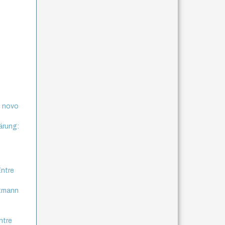
m novo
ärung:
Entre
rtmann
ntre