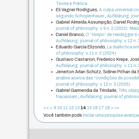
Teoria e Prática
Eli Vagner Rodrigues,
A culpa universal c
segundo Schopenhauer
,
Aufklärung: jour
Gabriel Almeida Assumpção, Daniel Rodr
journal of philosophy: v. 9 n. 2 (2022): M
Daniel Branco,
O “tempo” de Heidegger e 
Aufklärung: journal of philosophy: v. 12 n.
Eduardo García Elizondo,
La dialéctica en
of philosophy: v. 11 n. 2 (2024)
Gustavo Castanon, Frederico Krepe, Jos
Aufklärung: journal of philosophy: v. 11 n.
Jenerton Arlan Schütz, Sidinei Pithan da S
análise acerca das “condições de possibi
journal of philosophy: v. 12 n. 3 (2025)
Gabriel Garmendia da Trindade,
Três obje
fracassam
,
Aufklärung: journal of philos
<<
<
9
10
11
12
13
14
15
16
17
18
>
>>
Você também pode
iniciar uma pesquisa avançad