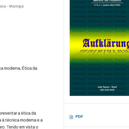
rana - Maringá
a moderna, Ética da
presentar a ética da
PDF
 à técnica moderna e a
ro. Tendo em vista o