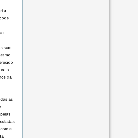
rio
 pode
uer
os sem
 mesmo
erecido
ara o
rmos da
s
odas as
e
 pelas
iculadas
 com a
ta.