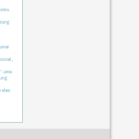
ismo,
rung:
urnal
Social
,
”: uma
ung:
 elas