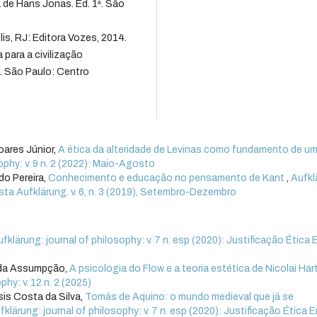
a de Hans Jonas. Ed. 1ª. São
s, RJ: Editora Vozes, 2014.
para a civilização
. São Paulo: Centro
oares Júnior,
A ética da alteridade de Levinas como fundamento de u
ophy: v. 9 n. 2 (2022): Maio-Agosto
do Pereira,
Conhecimento e educação no pensamento de Kant
,
Aufkl
vista Aufklärung. v. 6, n. 3 (2019), Setembro-Dezembro
fklärung: journal of philosophy: v. 7 n. esp (2020): Justificação Ética 
eida Assumpção,
A psicologia do Flow e a teoria estética de Nicolai Ha
phy: v. 12 n. 2 (2025)
is Costa da Silva,
Tomás de Aquino: o mundo medieval que já se
fklärung: journal of philosophy: v. 7 n. esp (2020): Justificação Ética E