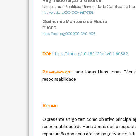
Reginaldo Aliçandro Bordin
Unicesumar Pontifícia Universidade Católica do Pa
http://orcid.org/0000-0003-4417-7951
Guilherme Monteiro de Moura
PUCPR
https://orcid.org/0000-0002-0240-4928
DOI:
https://doi.org/10.18012/arf.v9i1.60882
Palavras-chave:
Hans Jonas, Hans Jonas. Técnic
responsabilidade
Resumo
O presente artigo tem como objetivo principal a
responsabilidade de Hans Jonas como resposta
repercursão dos seus efeitos negativos no futu