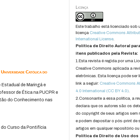
Licença
Este trabalho está licenciado sob
licença
Creative Commons Attribut
International License
.
Política de Direito Autoral par
itens publicados pela Revista:
1.Esta revista é regida por uma Li
Creative Commons aplicada a rev
 Universidade Católica do
eletrônicas. Esta licença pode ser 
link a seguir:
Creative Commons Att
 Estadual de Maringá e
4.0 International (CC BY 4.0)
.
rofessor de Ética na PUCPR e
2.Consonante a essa politica, a re
estão do Conhecimento nas
declara que os autores são os det
do copyright de seus artigos sem r
e podem depositar o pós-print de 
 do Curso da Pontifícia
artigos em qualquer repositório ou 
Política de Direito de Uso dos