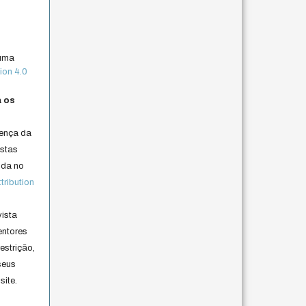
 uma
ion 4.0
a os
cença da
istas
lida no
ribution
vista
entores
estrição,
seus
site.