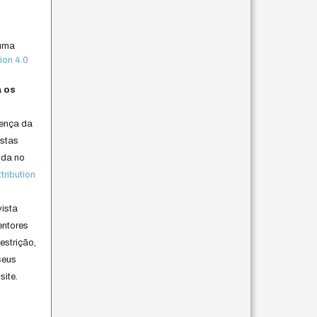
 uma
ion 4.0
a os
cença da
istas
lida no
ribution
vista
entores
estrição,
seus
site.