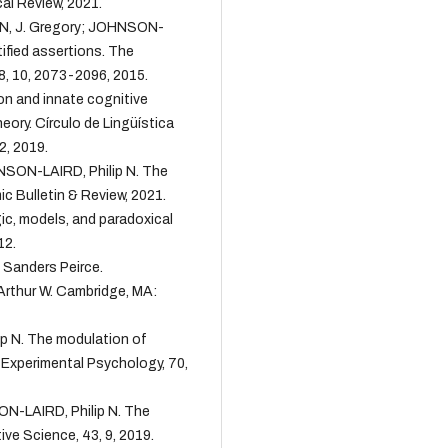
al Review, 2021.
, J. Gregory; JOHNSON-
ified assertions. The
8, 10, 2073-2096, 2015.
 and innate cognitive
eory. Círculo de Lingüística
2, 2019.
ON-LAIRD, Philip N. The
ic Bulletin & Review, 2021.
c, models, and paradoxical
12.
 Sanders Peirce.
thur W. Cambridge, MA:
p N. The modulation of
f Experimental Psychology, 70,
N-LAIRD, Philip N. The
tive Science, 43, 9, 2019.