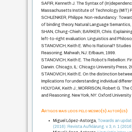
SAFIR, Kenneth J. The Syntax of (In)dependenc
Massachusetts Institute of Technology (MIT) P
SCHLENKER, Philippe. Non-redundancy: Towards
of binding theory. Natural Language Semantics, 1
SHAN, Chung-Chieh; BARKER, Chris. Explaining 
left-to-right evaluation. Linguistics and Philoso
STANOVICH, Keith E. Who Is Rational? Studies of
Reasoning. Mahwah, NJ: Erlbaum, 1999.
STANOVICH, Keith E. The Robot’s Rebellion: Fi
Darwin. Chicago, IL: Chicago University Press, 2
STANOVICH, Keith E. On the distinction between 
Implications for understanding individual differen
HOLYOAK, Keith J.; MORRISON, Robert G. The 
and Reasoning. New York, NY: Oxford University
Artigos mais lidos pelo mesmo(s) autor(es)
Miguel López-Astorga,
Towards an updat
(2016): Revista Aufklärung. v. 3, n. 1 (201