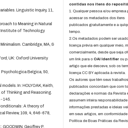
contidas nos itens do repositó
les. Linguistic Inquiry, 11,
1. Qualquer pessoa e/ou empresa
acessar os metadados dos itens
roach to Meaning in Natural
publicados gratuitamente e a qulq
Institute of Technology
tempo.
2.Os metadados podem ser usad
Minimalism. Cambridge, MA, &
licença prévia em qualquer meio,
comercialmente, desde que seja of
rd, UK: Oxford University
um link para o
OAI Identifier
ou p
artigo que ele desceve, sob os te
 Psychologica Belgica, 50,
licença CC BY aplicada à revista.
Os autores que têm seus trabalho
 models. In: HOLYOAK, Keith,
publicados concordam que com t
 of Thinking and Reasoning.
declarações e normas da Revista 
4-145.
assumem inteira responsabilidade
onditionals: A theory of
informações prestadas e ideias ve
al Review, 109, 4, 646-678,
em seus artigos, em conformidade
Política de Boas Práticas da Revis
; GOODWIN, Geoffrey P.