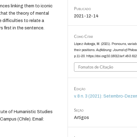
nces linking them to iconic
Publicado
 that the theory of mental
2021-12-14
ifficulties to relate a
 first in the sentence.
Como Citar
López-Astorga, M. (2021). Pronouns, variab
their positions.
Aufklärung: Journal of Philo
p.11–20. https://doi.org/10.18012/arf.v8i3.61
Fomatos de Citação
Edição
v. 8 n. 3 (2021): Setembro-Deze
Seção
itute of Humanistic Studies
Artigos
 Campus (Chile). Email: