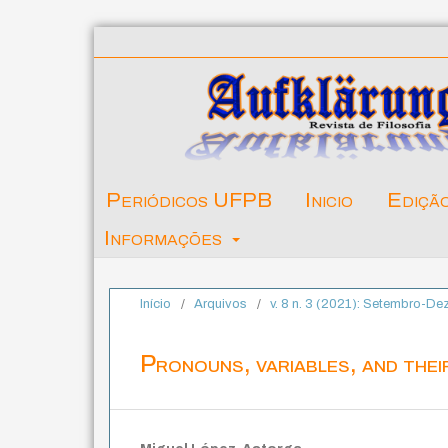
Periódicos UFPB
Inicio
Ediçã
Informações
Início
/
Arquivos
/
v. 8 n. 3 (2021): Setembro-D
Pronouns, variables, and thei