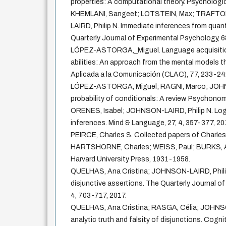
properties: A computational theory. Psychologic
KHEMLANI, Sangeet; LOTSTEIN, Max; TRAFTON
LAIRD, Philip N. Immediate inferences from quant
Quarterly Journal of Experimental Psychology, 6
LÓPEZ-ASTORGA,_Miguel. Language acquisition
abilities: An approach from the mental models th
Aplicada a la Comunicación (CLAC), 77, 233-24
LÓPEZ-ASTORGA, Miguel; RAGNI, Marco; JOHNS
probability of conditionals: A review. Psychonom
ORENES, Isabel; JOHNSON-LAIRD, Philip N. Logi
inferences. Mind & Language, 27, 4, 357-377, 20
PEIRCE, Charles S. Collected papers of Charles
HARTSHORNE, Charles; WEISS, Paul; BURKS, Ar
Harvard University Press, 1931-1958.
QUELHAS, Ana Cristina; JOHNSON-LAIRD, Phili
disjunctive assertions. The Quarterly Journal o
4, 703-717, 2017.
QUELHAS, Ana Cristina; RASGA, Célia; JOHNSO
analytic truth and falsity of disjunctions. Cogni