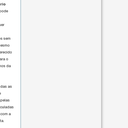
rio
 pode
uer
os sem
 mesmo
erecido
ara o
rmos da
s
odas as
e
 pelas
iculadas
 com a
ta.