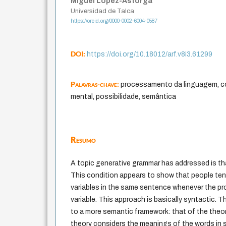
Miguel López-Astorga
Universidad de Talca
https://orcid.org/0000-0002-6004-0587
DOI:
https://doi.org/10.18012/arf.v8i3.61299
Palavras-chave:
processamento da linguagem, c
mental, possibilidade, semântica
Resumo
A topic generative grammar has addressed is tha
This condition appears to show that people ten
variables in the same sentence whenever the pro
variable. This approach is basically syntactic. 
to a more semantic framework: that of the theo
theory considers the meanings of the words in 