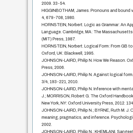
2009. 33-54.
HIGGINBOTHAM, James. Pronouns and bound variab
4, 679-708, 1980.
HORNSTEIN, Norbert. Logic as Grammar: An App
Language. Cambridge, MA: The Massachusetts 
(MIT) Press, 1987.
HORNSTEIN, Norbert. Logical Form: From GB to 
Oxford, UK: Blackwell, 1995.
JOHNSON-LAIRD, Philip N. How We Reason. Oxfo
Press, 2006.
JOHNSON-LAIRD, Philip N. Against logical form.
3/4, 193-221, 2010.
JOHNSON-LAIRD, Philip N. Inference with mental
J.; MORRISON, Robert G. The Oxford Handbook
New York, NY: Oxford University Press, 2012. 13
JOHNSON-LAIRD, Philip N.; BYRNE, Ruth M. J. C
meaning, pragmatics, and inference. Psychologic
2002.
JOHNSON-LAIRD, Philip N.; KHEMLANI, Sangeet