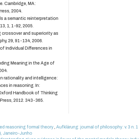
e. Cambridge, MA:
ress, 2004.
 a semantic reinterpretation
3, 1, 1-92, 2005.
crossover and superiority as
phy, 29, 91-134, 2006.
 Individual Differences in
nding Meaning in the Age of
004.
rationality and intelligence:
ces in reasoning. In:
Oxford Handbook of Thinking
 Press, 2012. 343-365.
ed reasoning formal theory
,
Aufklärung: journal of philosophy: v. 3 n. 1
6), Janeiro-Junho