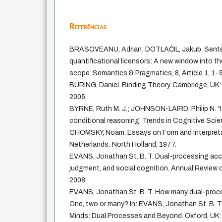
Referências
BRASOVEANU, Adrian; DOTLAČIL, Jakub. Sentenc
quantificational licensors: A new window into t
scope. Semantics & Pragmatics, 8, Article 1, 1-5
BÜRING, Daniel. Binding Theory. Cambridge, UK:
2005.
BYRNE, Ruth M. J.; JOHNSON-LAIRD, Philip N. “I
conditional reasoning. Trends in Cognitive Scien
CHOMSKY, Noam. Essays on Form and Interpret
Netherlands: North Holland, 1977.
EVANS, Jonathan St. B. T. Dual-processing acc
judgment, and social cognition. Annual Review o
2008.
EVANS, Jonathan St. B. T. How many dual-proc
One, two or many? In: EVANS, Jonathan St. B. T
Minds: Dual Processes and Beyond. Oxford, UK: 