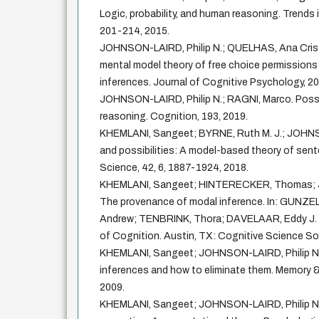
Logic, probability, and human reasoning. Trends 
201-214, 2015.
JOHNSON-LAIRD, Philip N.; QUELHAS, Ana Crist
mental model theory of free choice permissions 
inferences. Journal of Cognitive Psychology, 20
JOHNSON-LAIRD, Philip N.; RAGNI, Marco. Possib
reasoning. Cognition, 193, 2019.
KHEMLANI, Sangeet; BYRNE, Ruth M. J.; JOHNS
and possibilities: A model-based theory of sent
Science, 42, 6, 1887-1924, 2018.
KHEMLANI, Sangeet; HINTERECKER, Thomas; J
The provenance of modal inference. In: GUNZ
Andrew; TENBRINK, Thora; DAVELAAR, Eddy J.
of Cognition. Austin, TX: Cognitive Science So
KHEMLANI, Sangeet; JOHNSON-LAIRD, Philip N. D
inferences and how to eliminate them. Memory &
2009.
KHEMLANI, Sangeet; JOHNSON-LAIRD, Philip N