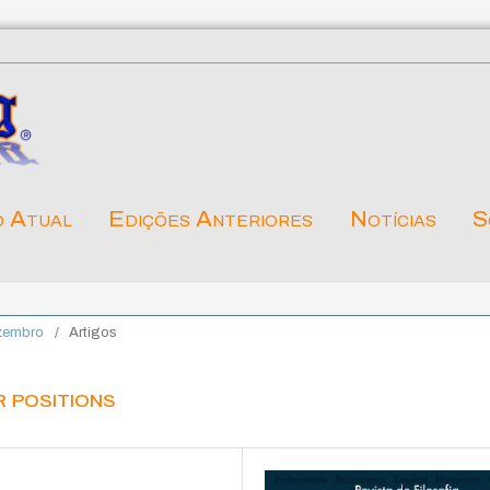
o Atual
Edições Anteriores
Notícias
S
ezembro
/
Artigos
r positions