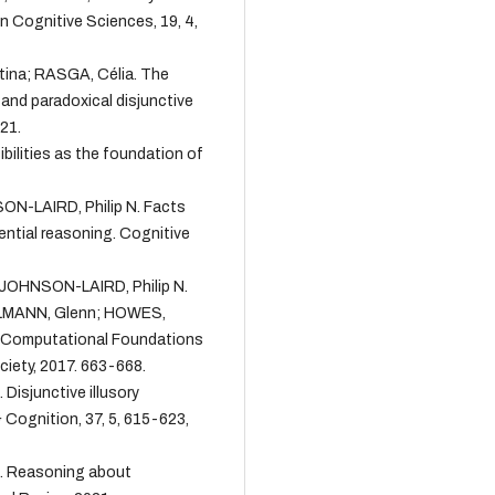
in Cognitive Sciences, 19, 4,
ina; RASGA, Célia. The
and paradoxical disjunctive
21.
ilities as the foundation of
ON-LAIRD, Philip N. Facts
ential reasoning. Cognitive
OHNSON-LAIRD, Philip N.
ELMANN, Glenn; HOWES,
 Computational Foundations
ciety, 2017. 663-668.
isjunctive illusory
 Cognition, 37, 5, 615-623,
. Reasoning about