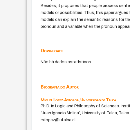
Besides, it proposes that people process sente
models or possibilities. Thus, this paper argues
models can explain the semantic reasons for the d
pronoun and a variable when the pronoun appears
Downloads
Não há dados estatísticos.
Biografia do Autor
Miguel López-Astorga,
Universidad de Talca
Ph.D. in Logic and Philosophy of Sciences. Inst
“Juan Ignacio Molina”, University of Talca, Talca
milopez@utalca.cl