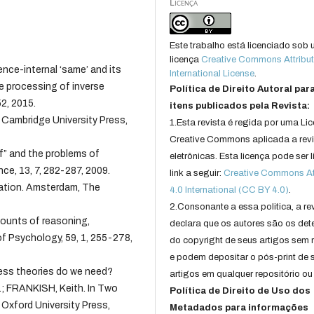
Licença
Este trabalho está licenciado sob
licença
Creative Commons Attribut
e-internal ‘same’ and its
International License
.
he processing of inverse
Política de Direito Autoral par
2, 2015.
itens publicados pela Revista:
 Cambridge University Press,
1.Esta revista é regida por uma Li
Creative Commons aplicada a rev
f” and the problems of
eletrônicas. Esta licença pode ser 
ce, 13, 7, 282-287, 2009.
link a seguir:
Creative Commons Att
ation. Amsterdam, The
4.0 International (CC BY 4.0)
.
2.Consonante a essa politica, a re
ounts of reasoning,
declara que os autores são os det
f Psychology, 59, 1, 255-278,
do copyright de seus artigos sem r
e podem depositar o pós-print de 
ess theories do we need?
artigos em qualquer repositório ou 
.; FRANKISH, Keith. In Two
Política de Direito de Uso dos
Oxford University Press,
Metadados para informações