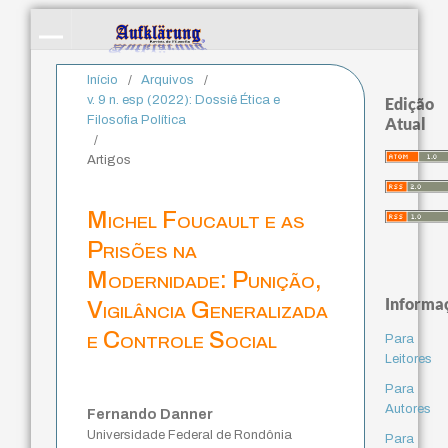
Início
/
Arquivos
/
v. 9 n. esp (2022): Dossiê Ética e
Edição
Filosofia Política
Atual
/
Artigos
Michel Foucault e as
Prisões na
Modernidade: Punição,
Informa
Vigilância Generalizada
e Controle Social
Para
Leitores
Para
Autores
Fernando Danner
Universidade Federal de Rondônia
Para