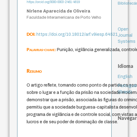
https://orcid.org/0000-0003-2461-4819
Bibliotecá
Nirlene Aparecida de Oliveira
Faculdade Interamericana de Porto Velho
Open
DOI:
https://doi.org/10.18012/arf.v9iesp.64521
Journal
Systems
Palavras-chave:
Punição, vigilância generalizada, controle
Idioma
Resumo
English
O artigo reflete, tomando como ponto de partida os escr
Portuguê
(Brasil)
sobre o lugar e a função da prisão na sociedade modern
demonstrar que a prisão, associada às figuras do crimino
permitiu que a sociedade burguesa-capitalista desenv
programa de vigilância e de controle social, com vistas
Navegar
lucros e de seu poder de dominação de classe.