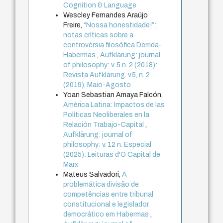
Cognition & Language
Wescley Fernandes Araújo
Freire,
“Nossa honestidade!”:
notas críticas sobre a
controvérsia filosófica Derrida-
Habermas
,
Aufklärung: journal
of philosophy: v. 5 n. 2 (2018):
Revista Aufklärung. v.5, n. 2
(2019), Maio-Agosto
Yoan Sebastian Amaya Falcón,
América Latina: Impactos de las
Políticas Neoliberales en la
Relación Trabajo-Capital
,
Aufklärung: journal of
philosophy: v. 12 n. Especial
(2025): Leituras d'O Capital de
Marx
Mateus Salvadori,
A
problemática divisão de
competências entre tribunal
constitucional e legislador
democrático em Habermas
,