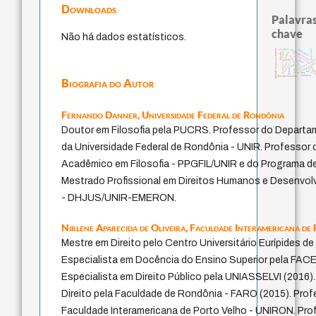
Downloads
Palavras
chave
Não há dados estatísticos.
unidade da pessoa humana
identidade nacional
guayaquil
sacrifício
pedagogia
perdón
metafísica do tempo
fundamentalismo
bataille
palavra
protágoras
experiência tempor
jacobi
idade
intolerância
homem-medid
mind
logos
desejo
realid
género
leyes
lei
j.c.m. neto
violencia
filosofia brasileira
Biografia do Autor
Fernando Danner,
Universidade Federal de Rondônia
Doutor em Filosofia pela PUCRS. Professor do Departam
da Universidade Federal de Rondônia - UNIR. Professor
Acadêmico em Filosofia - PPGFIL/UNIR e do Programa 
Mestrado Profissional em Direitos Humanos e Desenvol
- DHJUS/UNIR-EMERON.
Nirlene Aparecida de Oliveira,
Faculdade Interamericana de
Mestre em Direito pelo Centro Universitário Eurípides de 
Especialista em Docência do Ensino Superior pela FACE
Especialista em Direito Público pela UNIASSELVI (2016
Direito pela Faculdade de Rondônia - FARO (2015). Profe
Faculdade Interamericana de Porto Velho - UNIRON. Prof