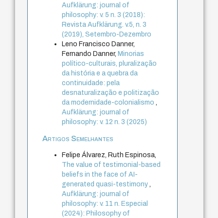
Aufklärung: journal of
philosophy: v. 5 n. 3 (2018):
Revista Aufklärung. v.5, n. 3
(2019), Setembro-Dezembro
Leno Francisco Danner,
Fernando Danner,
Minorias
político-culturais, pluralização
da história e a quebra da
continuidade: pela
desnaturalização e politização
da modernidade-colonialismo
,
Aufklärung: journal of
philosophy: v. 12 n. 3 (2025)
Artigos Semelhantes
Felipe Álvarez, Ruth Espinosa,
The value of testimonial-based
beliefs in the face of AI-
generated quasi-testimony
,
Aufklärung: journal of
philosophy: v. 11 n. Especial
(2024): Philosophy of