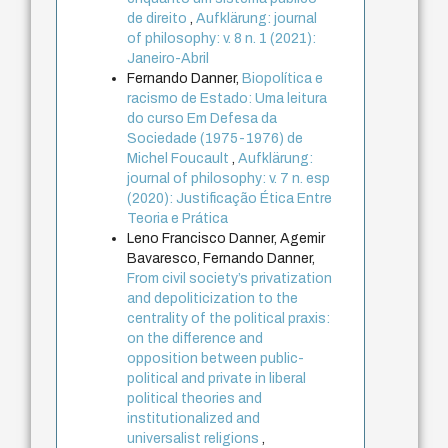
de direito
,
Aufklärung: journal
of philosophy: v. 8 n. 1 (2021):
Janeiro-Abril
Fernando Danner,
Biopolítica e
racismo de Estado: Uma leitura
do curso Em Defesa da
Sociedade (1975-1976) de
Michel Foucault
,
Aufklärung:
journal of philosophy: v. 7 n. esp
(2020): Justificação Ética Entre
Teoria e Prática
Leno Francisco Danner, Agemir
Bavaresco, Fernando Danner,
From civil society’s privatization
and depoliticization to the
centrality of the political praxis:
on the difference and
opposition between public-
political and private in liberal
political theories and
institutionalized and
universalist religions
,