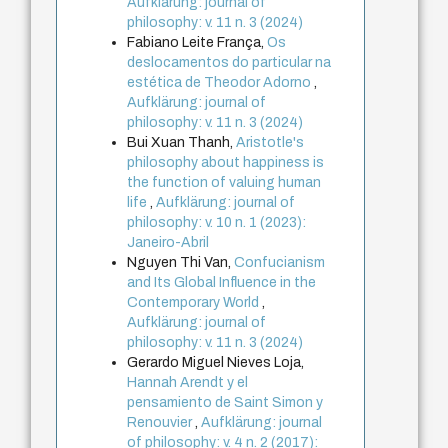
Aufklärung: journal of
philosophy: v. 11 n. 3 (2024)
Fabiano Leite França,
Os
deslocamentos do particular na
estética de Theodor Adorno
,
Aufklärung: journal of
philosophy: v. 11 n. 3 (2024)
Bui Xuan Thanh,
Aristotle's
philosophy about happiness is
the function of valuing human
life
,
Aufklärung: journal of
philosophy: v. 10 n. 1 (2023):
Janeiro-Abril
Nguyen Thi Van,
Confucianism
and Its Global Influence in the
Contemporary World
,
Aufklärung: journal of
philosophy: v. 11 n. 3 (2024)
Gerardo Miguel Nieves Loja,
Hannah Arendt y el
pensamiento de Saint Simon y
Renouvier
,
Aufklärung: journal
of philosophy: v. 4 n. 2 (2017):