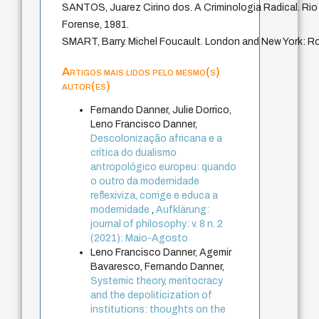
SANTOS, Juarez Cirino dos. A Criminologia Radical. Rio 
Forense, 1981.
SMART, Barry. Michel Foucault. London and New York: Ro
Artigos mais lidos pelo mesmo(s)
autor(es)
Fernando Danner, Julie Dorrico,
Leno Francisco Danner,
Descolonização africana e a
crítica do dualismo
antropológico europeu: quando
o outro da modernidade
reflexiviza, corrige e educa a
modernidade
,
Aufklärung:
journal of philosophy: v. 8 n. 2
(2021): Maio-Agosto
Leno Francisco Danner, Agemir
Bavaresco, Fernando Danner,
Systemic theory, meritocracy
and the depoliticization of
institutions: thoughts on the