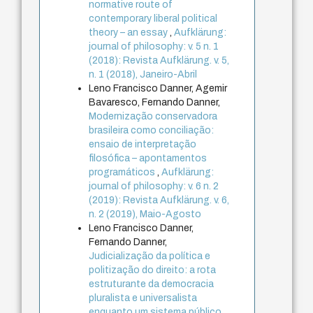
normative route of
contemporary liberal political
theory – an essay
,
Aufklärung:
journal of philosophy: v. 5 n. 1
(2018): Revista Aufklärung. v. 5,
n. 1 (2018), Janeiro-Abril
Leno Francisco Danner, Agemir
Bavaresco, Fernando Danner,
Modernização conservadora
brasileira como conciliação:
ensaio de interpretação
filosófica – apontamentos
programáticos
,
Aufklärung:
journal of philosophy: v. 6 n. 2
(2019): Revista Aufklärung. v. 6,
n. 2 (2019), Maio-Agosto
Leno Francisco Danner,
Fernando Danner,
Judicialização da política e
politização do direito: a rota
estruturante da democracia
pluralista e universalista
enquanto um sistema público