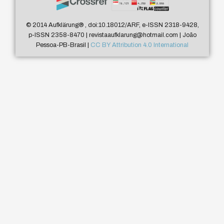
© 2014 Aufklärung
®
, doi:10.18012/ARF, e-ISSN 2318-9428,
p-ISSN 2358-8470 | revistaaufklarung@hotmail.com | João
Pessoa-PB-Brasil |
CC BY Attribution 4.0 International