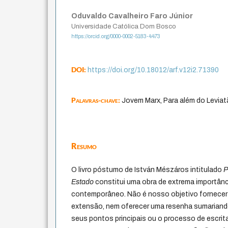
Oduvaldo Cavalheiro Faro Júnior
Universidade Católica Dom Bosco
https://orcid.org/0000-0002-5183-4473
DOI:
https://doi.org/10.18012/arf.v12i2.71390
Palavras-chave:
Jovem Marx, Para além do Leviatã,
Resumo
O livro póstumo de István Mészáros intitulado
P
Estado
constitui uma obra de extrema importânc
contemporâneo. Não é nosso objetivo fornecer
extensão, nem oferecer uma resenha sumariand
seus pontos principais ou o processo de escrita