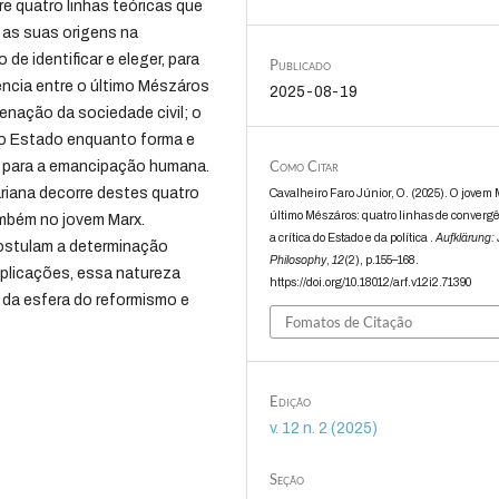
e quatro linhas teóricas que
 as suas origens na
de identificar e eleger, para
Publicado
gência entre o último Mészáros
2025-08-19
enação da sociedade civil; o
 o Estado enquanto forma e
Como Citar
 para a emancipação humana.
riana decorre destes quatro
Cavalheiro Faro Júnior, O. (2025). O jovem 
último Mészáros: quatro linhas de converg
mbém no jovem Marx.
a crítica do Estado e da política .
Aufklärung: 
ostulam a determinação
Philosophy
,
12
(2), p.155–168.
mplicações, essa natureza
https://doi.org/10.18012/arf.v12i2.71390
 da esfera do reformismo e
Fomatos de Citação
Edição
v. 12 n. 2 (2025)
Seção