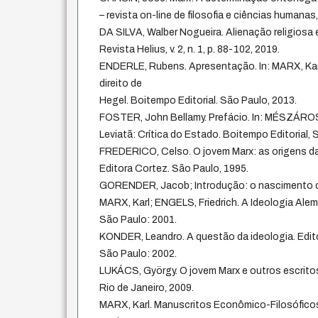
– revista on-line de filosofia e ciências humanas,
DA SILVA, Walber Nogueira. Alienação religiosa
Revista Helius, v. 2, n. 1, p. 88-102, 2019.
ENDERLE, Rubens. Apresentação. In: MARX, Karl. 
direito de
Hegel. Boitempo Editorial. São Paulo, 2013.
FOSTER, John Bellamy. Prefácio. In: MÉSZÁROS,
Leviatã: Crítica do Estado. Boitempo Editorial, 
FREDERICO, Celso. O jovem Marx: as origens da 
Editora Cortez. São Paulo, 1995.
GORENDER, Jacob; Introdução: o nascimento do 
MARX, Karl; ENGELS, Friedrich. A Ideologia Alem
São Paulo: 2001.
KONDER, Leandro. A questão da ideologia. Edit
São Paulo: 2002.
LUKÁCS, György. O jovem Marx e outros escritos 
Rio de Janeiro, 2009.
MARX, Karl. Manuscritos Econômico-Filosóficos