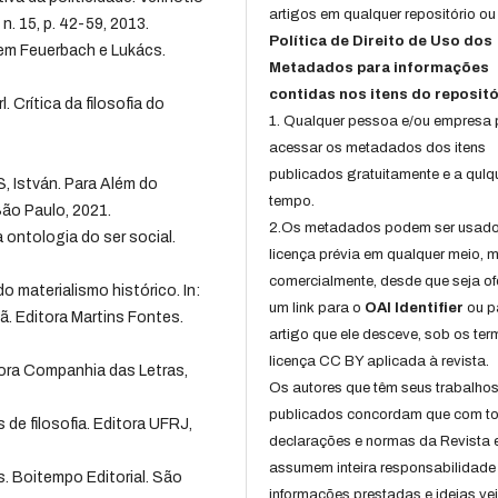
artigos em qualquer repositório ou 
 n. 15, p. 42-59, 2013.
Política de Direito de Uso dos
 em Feuerbach e Lukács.
Metadados para informações
contidas nos itens do repositó
Crítica da filosofia do
1. Qualquer pessoa e/ou empresa
acessar os metadados dos itens
publicados gratuitamente e a qulq
 István. Para Além do
tempo.
São Paulo, 2021.
2.Os metadados podem ser usad
ontologia do ser social.
licença prévia em qualquer meio,
comercialmente, desde que seja of
materialismo histórico. In:
um link para o
OAI Identifier
ou p
ã. Editora Martins Fontes.
artigo que ele desceve, sob os te
licença CC BY aplicada à revista.
ora Companhia das Letras,
Os autores que têm seus trabalho
publicados concordam que com t
de filosofia. Editora UFRJ,
declarações e normas da Revista 
assumem inteira responsabilidade
. Boitempo Editorial. São
informações prestadas e ideias ve