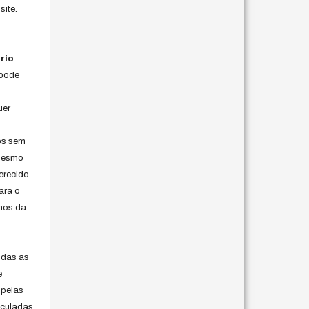
site.
rio
 pode
uer
os sem
 mesmo
erecido
ara o
rmos da
s
odas as
e
 pelas
iculadas