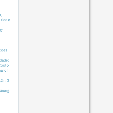
,
a,
Ética e
g:
ações
idade:
Agosto
nal of
2 n. 3
lärung: