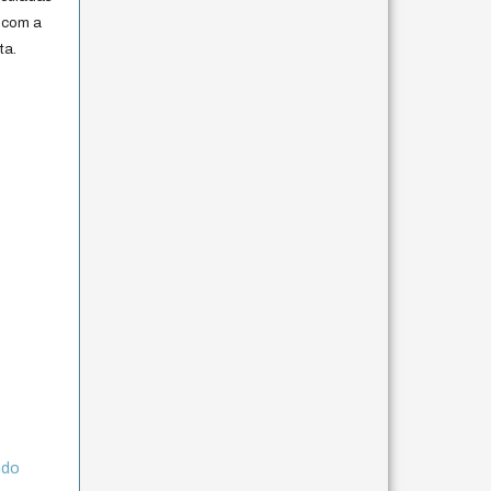
 com a
ta.
ndo