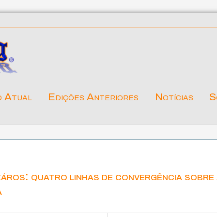
o Atual
Edições Anteriores
Notícias
S
áros: quatro linhas de convergência sobre
a