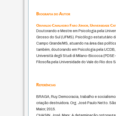
Biografia do Autor
Oduvaldo Cavalheiro Faro Júnior,
Universidade Ca
Doutorando e Mestre em Psicologia pela Univer
Grosso do Sul (UFMS). Psicólogo estatutário da
Campo Grande/MS, atuando na área das políticas
também, doutorando em Psicologia pela UCDB,
Università degli Studi di Milano-Bicocca (PD
Filosofia pela Universidade do Vale do Rio dos S
Referências
BRAGA, Ruy. Democracia, trabalho e socialismo. 
criação destruidora. Org. José Paulo Netto. Sã
Maior, 2015.
CHASIN, José. Marx: A determinação ontonegativ