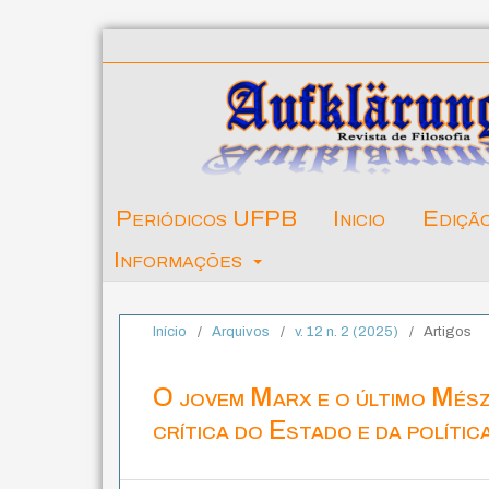
Periódicos UFPB
Inicio
Ediçã
Informações
Início
/
Arquivos
/
v. 12 n. 2 (2025)
/
Artigos
O jovem Marx e o último Mész
crítica do Estado e da polític