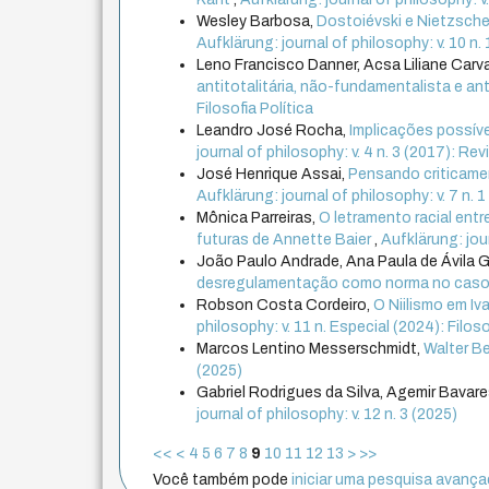
Wesley Barbosa,
Dostoiévski e Nietzsch
Aufklärung: journal of philosophy: v. 10 n. 
Leno Francisco Danner, Acsa Liliane Carv
antitotalitária, não-fundamentalista e ant
Filosofia Política
Leandro José Rocha,
Implicações possíve
journal of philosophy: v. 4 n. 3 (2017): R
José Henrique Assai,
Pensando criticament
Aufklärung: journal of philosophy: v. 7 n. 
Mônica Parreiras,
O letramento racial ent
futuras de Annette Baier
,
Aufklärung: jour
João Paulo Andrade, Ana Paula de Ávila 
desregulamentação como norma no caso 
Robson Costa Cordeiro,
O Niilismo em I
philosophy: v. 11 n. Especial (2024): Filoso
Marcos Lentino Messerschmidt,
Walter Be
(2025)
Gabriel Rodrigues da Silva, Agemir Bavares
journal of philosophy: v. 12 n. 3 (2025)
<<
<
4
5
6
7
8
9
10
11
12
13
>
>>
Você também pode
iniciar uma pesquisa avançad