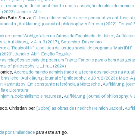
e e a superação do ressentimento como assunção do além do homem
1 (2023): Janeiro-Abril
alho Brito Souza,
O direito democrático como perspectiva antifascist
irracista
,
Aufklärung: journal of philosophy: v. 9 n. esp (2022): Dossiê 
is do termo Wohlgefallen na Crítica da Faculdade do Juízo
,
Aufklärun
evista Aufklärung. v. 4, n. 3 (2017), Setembro-Dezembro
e a “Realpolitik”: a política de justiça social do programa “Mais IDH”
,
1 (2020): Janeiro-Abril. Edição Regular
re as relações sociais de poder em Frantz Fanon e para o bem das ger
nal of philosophy: v. 11 n. 1 (2024)
Gomide,
Acerca do mundo administrado e a teoria dos rackets na atual
brasileiro
,
Aufklärung: journal of philosophy: v. 10 n. 2 (2023): Maio-
van Karamázov: Em constante referência a Nietzsche
,
Aufklärung: jour
fia e Literatura
njamin, colonialismo e natureza
,
Aufklärung: journal of philosophy: v. 1
co, Christian Iber,
[Sobre] as obras de Friedrich Heinrich Jacobi
,
Aufk
a por similaridade
para este artigo.