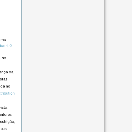
 uma
ion 4.0
a os
cença da
istas
lida no
ribution
vista
entores
estrição,
seus