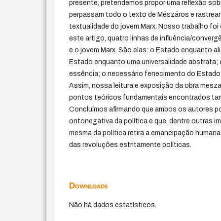
presente, pretendemos propor uma reflexão sobr
perpassam todo o texto de Mészáros e rastrear
textualidade do jovem Marx. Nosso trabalho foi o 
este artigo, quatro linhas de influência/conver
e o jovem Marx. São elas: o Estado enquanto ali
Estado enquanto uma universalidade abstrata;
essência; o necessário fenecimento do Estado
Assim, nossa leitura e exposição da obra mesza
pontos teóricos fundamentais encontrados ta
Concluímos afirmando que ambos os autores p
ontonegativa da política e que, dentre outras i
mesma da política retira a emancipação humana
das revoluções estritamente políticas.
Downloads
Não há dados estatísticos.