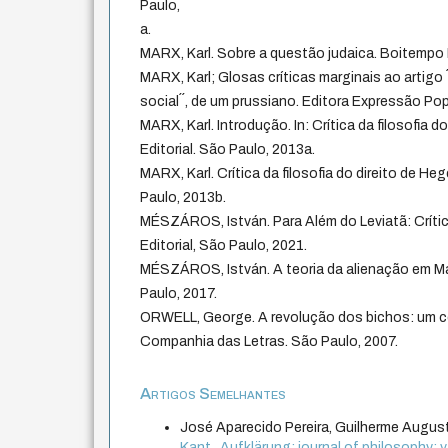
Paulo,
a.
MARX, Karl. Sobre a questão judaica. Boitempo E
MARX, Karl; Glosas críticas marginais ao artigo ´
social´´, de um prussiano. Editora Expressão Pop
MARX, Karl. Introdução. In: Crítica da filosofia 
Editorial. São Paulo, 2013a.
MARX, Karl. Crítica da filosofia do direito de He
Paulo, 2013b.
MÉSZÁROS, István. Para Além do Leviatã: Críti
Editorial, São Paulo, 2021.
MÉSZÁROS, István. A teoria da alienação em Ma
Paulo, 2017.
ORWELL, George. A revolução dos bichos: um c
Companhia das Letras. São Paulo, 2007.
Artigos Semelhantes
José Aparecido Pereira, Guilherme August
Kant
,
Aufklärung: journal of philosophy: v