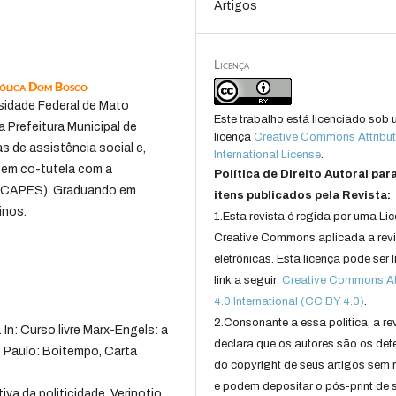
Artigos
Licença
tólica Dom Bosco
sidade Federal de Mato
Este trabalho está licenciado sob
 Prefeitura Municipal de
licença
Creative Commons Attribut
 de assistência social e,
International License
.
 em co-tutela com a
Política de Direito Autoral par
SE-CAPES). Graduando em
itens publicados pela Revista:
inos.
1.Esta revista é regida por uma Li
Creative Commons aplicada a rev
eletrônicas. Esta licença pode ser 
link a seguir:
Creative Commons Att
4.0 International (CC BY 4.0)
.
2.Consonante a essa politica, a re
In: Curso livre Marx-Engels: a
declara que os autores são os det
o Paulo: Boitempo, Carta
do copyright de seus artigos sem r
e podem depositar o pós-print de 
a da politicidade. Verinotio