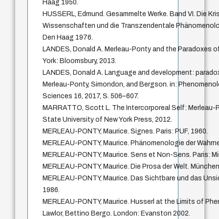
Haag 1950.
HUSSERL, Edmund. Gesammelte Werke. Band VI. Die Kris
Wissenschaften und die Transzendentale Phänomenologi
Den Haag 1976.
LANDES, Donald A. Merleau-Ponty and the Paradoxes o
York: Bloomsbury, 2013.
LANDES, Donald A. Language and development: paradoxic
Merleau-Ponty, Simondon, and Bergson. in: Phenomenol
Sciences 16, 2017, S. 506–607.
MARRATTO, Scott L. The Intercorporeal Self: Merleau-Po
State University of New York Press, 2012.
MERLEAU-PONTY, Maurice. Signes. Paris: PUF, 1960.
MERLEAU-PONTY, Maurice. Phänomenologie der Wahrneh
MERLEAU-PONTY, Maurice. Sens et Non-Sens. Paris: Min
MERLEAU-PONTY, Maurice. Die Prosa der Welt. München:
MERLEAU-PONTY, Maurice. Das Sichtbare und das Unsic
1986.
MERLEAU-PONTY, Maurice. Husserl at the Limits of Phe
Lawlor, Bettino Bergo. London: Evanston 2002.