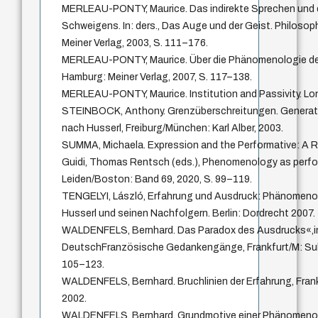
MERLEAU-PONTY, Maurice. Das indirekte Sprechen und 
Schweigens. In: ders., Das Auge und der Geist. Philoso
Meiner Verlag, 2003, S. 111–176.
MERLEAU-PONTY, Maurice. Über die Phänomenologie der 
Hamburg: Meiner Verlag, 2007, S. 117–138.
MERLEAU-PONTY, Maurice. Institution and Passivity. L
STEINBOCK, Anthony. Grenzüberschreitungen. Genera
nach Husserl, Freiburg/München: Karl Alber, 2003.
SUMMA, Michaela. Expression and the Performative: A R
Guidi, Thomas Rentsch (eds.), Phenomenology as perfor
Leiden/Boston: Band 69, 2020, S. 99–119.
TENGELYI, László, Erfahrung und Ausdruck: Phänomenol
Husserl und seinen Nachfolgern. Berlin: Dordrecht 2007.
WALDENFELS, Bernhard. Das Paradox des Ausdrucks«,in:
DeutschFranzösische Gedankengänge, Frankfurt/M: Suhr
105–123.
WALDENFELS, Bernhard. Bruchlinien der Erfahrung, Fran
2002.
WALDENFELS, Bernhard. Grundmotive einer Phänomenol