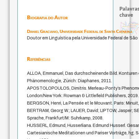
Palavras
chave
Biografia do Autor
intolerância
violencia
sacrifício
history of philosophy
bataille
palavra
papel da lei
filosofias indígena
lei
metafísica do tempo
homem-medida
protágoras
fundamentalismo
min
experiência temporal
j.c.m. neto
animais
leyes
jacobi
idade
logos
Daniel Graciano,
Universidade Federal de Santa Catarina
realidad
género
desejo
perdón
filosofia brasileira
Doutor em Linguística pela Universidade Federal de São 
Referências
ALLOA, Emmanuel, Das durchscheinende Bild. Konturen 
Phänomenologie, Zürich: Diaphanes, 2011.
APOSTOLOPOULOS, Dimitris. Merleau-Ponty’s Phenome
London/New York: Rowman & Littlefield Publishers, 2019.
BERGSON, Henri, La Pensée et le Mouvant. Paris: Minuit,
BERTRAM, Georg W.; LAUER, David; LIPTOW, Jasper; SEEL,
Sprache, Frankfurt/M: Suhrkamp, 2008.
HUSSERL, Edmund, Husserliana. Edmund Husserl. Gesam
Cartesianische Meditationen und Pariser Vorträge, hg. 