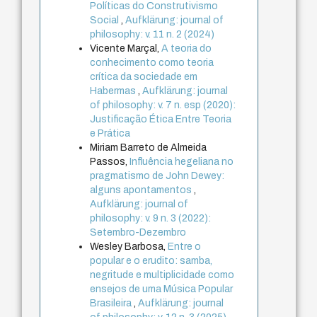
Políticas do Construtivismo
Social
,
Aufklärung: journal of
philosophy: v. 11 n. 2 (2024)
Vicente Marçal,
A teoria do
conhecimento como teoria
crítica da sociedade em
Habermas
,
Aufklärung: journal
of philosophy: v. 7 n. esp (2020):
Justificação Ética Entre Teoria
e Prática
Miriam Barreto de Almeida
Passos,
Influência hegeliana no
pragmatismo de John Dewey:
alguns apontamentos
,
Aufklärung: journal of
philosophy: v. 9 n. 3 (2022):
Setembro-Dezembro
Wesley Barbosa,
Entre o
popular e o erudito: samba,
negritude e multiplicidade como
ensejos de uma Música Popular
Brasileira
,
Aufklärung: journal