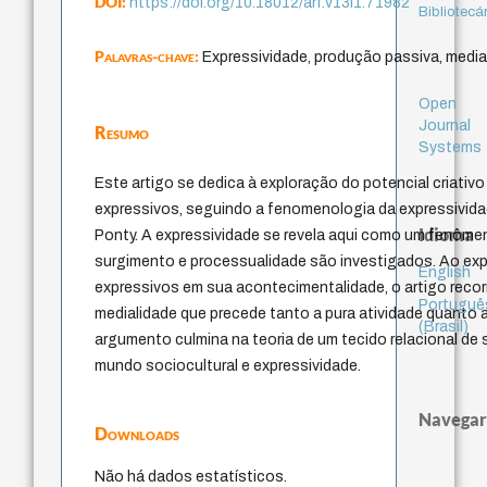
DOI:
https://doi.org/10.18012/arf.v13i1.71982
Bibliotecá
Palavras-chave:
Expressividade, produção passiva, media
Open
Journal
Resumo
Systems
Este artigo se dedica à exploração do potencial criati
expressivos, seguindo a fenomenologia da expressivida
Idioma
Ponty. A expressividade se revela aqui como um fenômen
surgimento e processualidade são investigados. Ao ex
English
expressivos em sua acontecimentalidade, o artigo recor
Portuguê
medialidade que precede tanto a pura atividade quanto a
(Brasil)
argumento culmina na teoria de um tecido relacional de s
mundo sociocultural e expressividade.
Navegar
Downloads
Não há dados estatísticos.