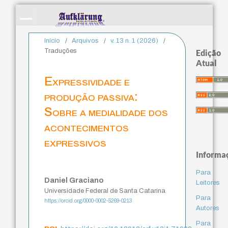
Início
/
Arquivos
/
v. 13 n. 1 (2026)
/
Traduções
Edição
Atual
Expressividade e
produção passiva:
Sobre a medialidade dos
acontecimentos
expressivos
Informa
Para
Daniel Graciano
Leitores
Universidade Federal de Santa Catarina
Para
https://orcid.org/0000-0002-5269-0213
Autores
Para