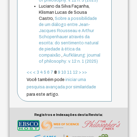
of philosophy: v. 12 n. 3 (2025)
Luciano da Silva Façanha,
Klisman Lucas de Sousa
Castro,
Sobre a possibilidade
de um diálogo entre Jean-
Jacques Rousseau e Arthur
Schopenhauer através da
escrita: do sentimento natural
de piedade à ética da
compaixão
,
Aufklärung: journal
of philosophy: v. 12 n. 1 (2025)
<<
<
3
4
5
6
7
8
9
10
11
12
>
>>
Você também pode
iniciar uma
pesquisa avançada por similaridade
para este artigo.
Registros e Indexações desta Revista: