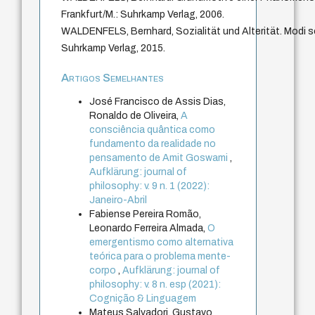
Frankfurt/M.: Suhrkamp Verlag, 2006.
WALDENFELS, Bernhard, Sozialität und Alterität. Modi soz
Suhrkamp Verlag, 2015.
Artigos Semelhantes
José Francisco de Assis Dias,
Ronaldo de Oliveira,
A
consciência quântica como
fundamento da realidade no
pensamento de Amit Goswami
,
Aufklärung: journal of
philosophy: v. 9 n. 1 (2022):
Janeiro-Abril
Fabiense Pereira Romão,
Leonardo Ferreira Almada,
O
emergentismo como alternativa
teórica para o problema mente-
corpo
,
Aufklärung: journal of
philosophy: v. 8 n. esp (2021):
Cognição & Linguagem
Mateus Salvadori, Gustavo