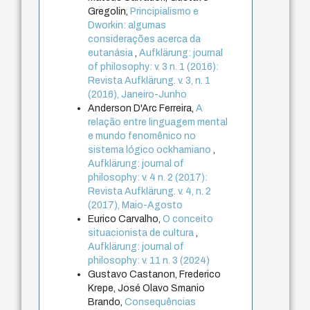
Gregolin,
Principialismo e
Dworkin: algumas
considerações acerca da
eutanásia
,
Aufklärung: journal
of philosophy: v. 3 n. 1 (2016):
Revista Aufklärung. v. 3, n. 1
(2016), Janeiro-Junho
Anderson D'Arc Ferreira,
A
relação entre linguagem mental
e mundo fenomênico no
sistema lógico ockhamiano
,
Aufklärung: journal of
philosophy: v. 4 n. 2 (2017):
Revista Aufklärung. v. 4, n. 2
(2017), Maio-Agosto
Eurico Carvalho,
O conceito
situacionista de cultura
,
Aufklärung: journal of
philosophy: v. 11 n. 3 (2024)
Gustavo Castanon, Frederico
Krepe, José Olavo Smanio
Brando,
Consequências