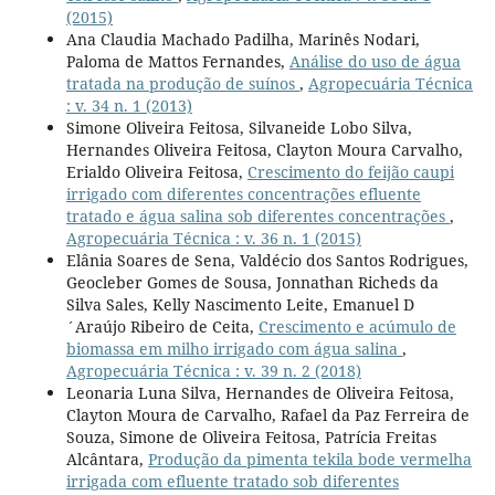
(2015)
Ana Claudia Machado Padilha, Marinês Nodari,
Paloma de Mattos Fernandes,
Análise do uso de água
tratada na produção de suínos
,
Agropecuária Técnica
: v. 34 n. 1 (2013)
Simone Oliveira Feitosa, Silvaneide Lobo Silva,
Hernandes Oliveira Feitosa, Clayton Moura Carvalho,
Erialdo Oliveira Feitosa,
Crescimento do feijão caupi
irrigado com diferentes concentrações efluente
tratado e água salina sob diferentes concentrações
,
Agropecuária Técnica : v. 36 n. 1 (2015)
Elânia Soares de Sena, Valdécio dos Santos Rodrigues,
Geocleber Gomes de Sousa, Jonnathan Richeds da
Silva Sales, Kelly Nascimento Leite, Emanuel D
´Araújo Ribeiro de Ceita,
Crescimento e acúmulo de
biomassa em milho irrigado com água salina
,
Agropecuária Técnica : v. 39 n. 2 (2018)
Leonaria Luna Silva, Hernandes de Oliveira Feitosa,
Clayton Moura de Carvalho, Rafael da Paz Ferreira de
Souza, Simone de Oliveira Feitosa, Patrícia Freitas
Alcântara,
Produção da pimenta tekila bode vermelha
irrigada com efluente tratado sob diferentes