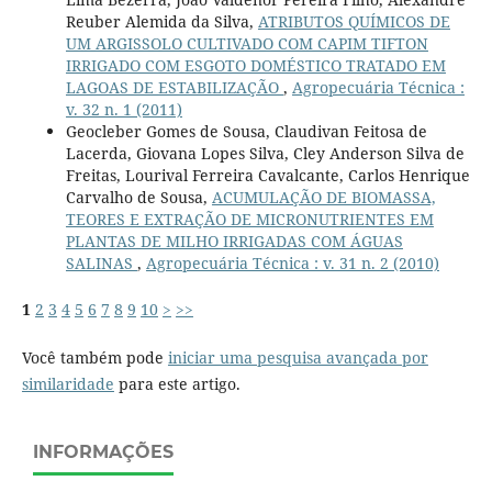
Reuber Alemida da Silva,
ATRIBUTOS QUÍMICOS DE
UM ARGISSOLO CULTIVADO COM CAPIM TIFTON
IRRIGADO COM ESGOTO DOMÉSTICO TRATADO EM
LAGOAS DE ESTABILIZAÇÃO
,
Agropecuária Técnica :
v. 32 n. 1 (2011)
Geocleber Gomes de Sousa, Claudivan Feitosa de
Lacerda, Giovana Lopes Silva, Cley Anderson Silva de
Freitas, Lourival Ferreira Cavalcante, Carlos Henrique
Carvalho de Sousa,
ACUMULAÇÃO DE BIOMASSA,
TEORES E EXTRAÇÃO DE MICRONUTRIENTES EM
PLANTAS DE MILHO IRRIGADAS COM ÁGUAS
SALINAS
,
Agropecuária Técnica : v. 31 n. 2 (2010)
1
2
3
4
5
6
7
8
9
10
>
>>
Você também pode
iniciar uma pesquisa avançada por
similaridade
para este artigo.
INFORMAÇÕES