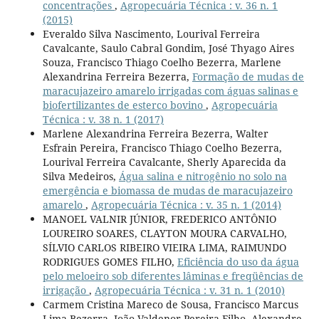
concentrações
,
Agropecuária Técnica : v. 36 n. 1
(2015)
Everaldo Silva Nascimento, Lourival Ferreira
Cavalcante, Saulo Cabral Gondim, José Thyago Aires
Souza, Francisco Thiago Coelho Bezerra, Marlene
Alexandrina Ferreira Bezerra,
Formação de mudas de
maracujazeiro amarelo irrigadas com águas salinas e
biofertilizantes de esterco bovino
,
Agropecuária
Técnica : v. 38 n. 1 (2017)
Marlene Alexandrina Ferreira Bezerra, Walter
Esfrain Pereira, Francisco Thiago Coelho Bezerra,
Lourival Ferreira Cavalcante, Sherly Aparecida da
Silva Medeiros,
Água salina e nitrogênio no solo na
emergência e biomassa de mudas de maracujazeiro
amarelo
,
Agropecuária Técnica : v. 35 n. 1 (2014)
MANOEL VALNIR JÚNIOR, FREDERICO ANTÔNIO
LOUREIRO SOARES, CLAYTON MOURA CARVALHO,
SÍLVIO CARLOS RIBEIRO VIEIRA LIMA, RAIMUNDO
RODRIGUES GOMES FILHO,
Eficiência do uso da água
pelo meloeiro sob diferentes lâminas e freqüências de
irrigação
,
Agropecuária Técnica : v. 31 n. 1 (2010)
Carmem Cristina Mareco de Sousa, Francisco Marcus
Lima Bezerra, João Valdenor Pereira Filho, Alexandre