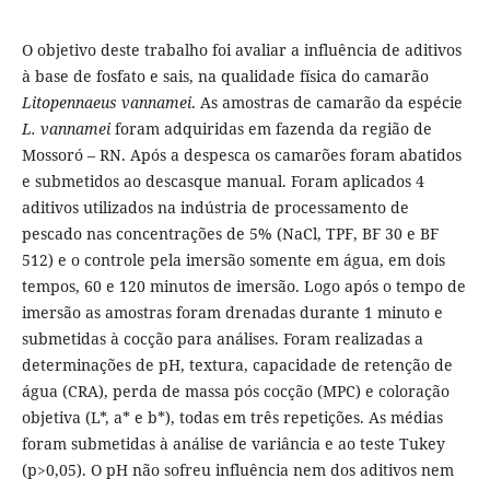
O objetivo deste trabalho foi avaliar a influência de aditivos
à base de fosfato e sais, na qualidade física do camarão
Litopennaeus vannamei
. As amostras de camarão da espécie
L. vannamei
foram adquiridas em fazenda da região de
Mossoró – RN. Após a despesca os camarões foram abatidos
e submetidos ao descasque manual. Foram aplicados 4
aditivos utilizados na indústria de processamento de
pescado nas concentrações de 5% (NaCl, TPF, BF 30 e BF
512) e o controle pela imersão somente em água, em dois
tempos, 60 e 120 minutos de imersão. Logo após o tempo de
imersão as amostras foram drenadas durante 1 minuto e
submetidas à cocção para análises. Foram realizadas a
determinações de pH, textura, capacidade de retenção de
água (CRA), perda de massa pós cocção (MPC) e coloração
objetiva (L*, a* e b*), todas em três repetições. As médias
foram submetidas à análise de variância e ao teste Tukey
(p>0,05). O pH não sofreu influência nem dos aditivos nem