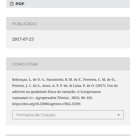
PDF
PUBLICADO
2017-07-25
COMO CITAR
Rebouças, L. de O. S., Vasconcelo, B. M. de F., Ferreira, C. M. de O.,
Pereira, J. C. da S., Assis, A. P. P. de, & Lima, P. de O. (2017). Uso de
aditivos na qualidade física do camarão <i>Litopenaeus
vannamei<i/>.
Agropecuária Técnica
,
38
(2), 96–102.
https://doi.org/10.25066/agrotec.v38i2.32391
Fomatos de Citação