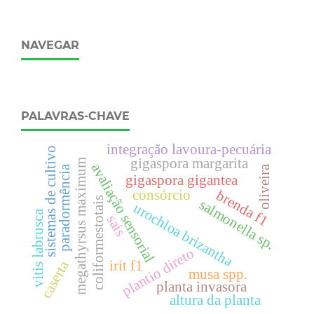
NAVEGAR
PALAVRAS-CHAVE
integração lavoura-pecuária
sistemas de cultivo
gigaspora margarita
m
avaliação sensorial
paradormência
oliveira
gigaspora gigantea
consórcio
brenda f1
coliformestotais
salmonella sp.
urochloa brizantha
vitis labrusca
sais
m
e
g
a
t
h
y
r
s
u
s
m
a
x
i
m
u
plantio direto
caserta
irit f1
musa spp.
planta invasora
altura da planta