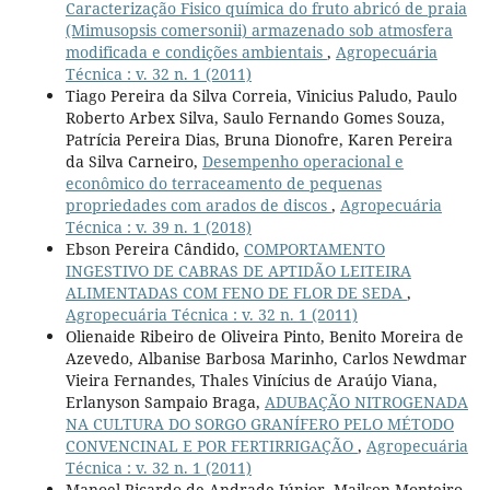
Caracterização Fisico química do fruto abricó de praia
(Mimusopsis comersonii) armazenado sob atmosfera
modificada e condições ambientais
,
Agropecuária
Técnica : v. 32 n. 1 (2011)
Tiago Pereira da Silva Correia, Vinicius Paludo, Paulo
Roberto Arbex Silva, Saulo Fernando Gomes Souza,
Patrícia Pereira Dias, Bruna Dionofre, Karen Pereira
da Silva Carneiro,
Desempenho operacional e
econômico do terraceamento de pequenas
propriedades com arados de discos
,
Agropecuária
Técnica : v. 39 n. 1 (2018)
Ebson Pereira Cândido,
COMPORTAMENTO
INGESTIVO DE CABRAS DE APTIDÃO LEITEIRA
ALIMENTADAS COM FENO DE FLOR DE SEDA
,
Agropecuária Técnica : v. 32 n. 1 (2011)
Olienaide Ribeiro de Oliveira Pinto, Benito Moreira de
Azevedo, Albanise Barbosa Marinho, Carlos Newdmar
Vieira Fernandes, Thales Vinícius de Araújo Viana,
Erlanyson Sampaio Braga,
ADUBAÇÃO NITROGENADA
NA CULTURA DO SORGO GRANÍFERO PELO MÉTODO
CONVENCINAL E POR FERTIRRIGAÇÃO
,
Agropecuária
Técnica : v. 32 n. 1 (2011)
Manoel Ricardo de Andrade Júnior, Mailson Monteiro