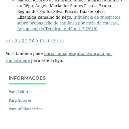
do Rêgo, Angela Maria dos Santos Pessoa, Bruna
Regina dos Santos Silva, Priscila Duarte Silva,
Elizanilda Ramalho do Rêgo,
Influência de substratos
sobre propagação de cambará por meio de estacas
,
Agropecuária Técnica : v. 40 n. 1-2 (2019)
<<
<
3
4
5
6
7
8
9
10
11
12
>
>>
Você também pode
iniciar uma pesquisa avançada por
similaridade
para este artigo.
INFORMAÇÕES
Para Leitores
Para Autores
Para Bibliotecários