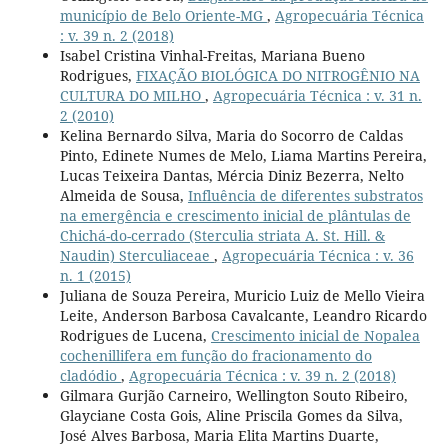
município de Belo Oriente-MG
,
Agropecuária Técnica
: v. 39 n. 2 (2018)
Isabel Cristina Vinhal-Freitas, Mariana Bueno
Rodrigues,
FIXAÇÃO BIOLÓGICA DO NITROGÊNIO NA
CULTURA DO MILHO
,
Agropecuária Técnica : v. 31 n.
2 (2010)
Kelina Bernardo Silva, Maria do Socorro de Caldas
Pinto, Edinete Numes de Melo, Liama Martins Pereira,
Lucas Teixeira Dantas, Mércia Diniz Bezerra, Nelto
Almeida de Sousa,
Influência de diferentes substratos
na emergência e crescimento inicial de plântulas de
Chichá-do-cerrado (Sterculia striata A. St. Hill. &
Naudin) Sterculiaceae
,
Agropecuária Técnica : v. 36
n. 1 (2015)
Juliana de Souza Pereira, Muricio Luiz de Mello Vieira
Leite, Anderson Barbosa Cavalcante, Leandro Ricardo
Rodrigues de Lucena,
Crescimento inicial de Nopalea
cochenillifera em função do fracionamento do
cladódio
,
Agropecuária Técnica : v. 39 n. 2 (2018)
Gilmara Gurjão Carneiro, Wellington Souto Ribeiro,
Glayciane Costa Gois, Aline Priscila Gomes da Silva,
José Alves Barbosa, Maria Elita Martins Duarte,