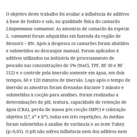
O objetivo deste trabalho foi avaliar a influência de aditivos
à base de fosfato e sais, na qualidade física do camarão
Litopennaeus vannamei
. As amostras de camarão da espécie
L. vannamei
foram adquiridas em fazenda da região de
Mossoró – RN. Após a despesca os camarões foram abatidos
e submetidos ao descasque manual. Foram aplicados 4
aditivos utilizados na indústria de processamento de
pescado nas concentrações de 5% (NaCl, TPF, BF 30 e BF
512) e o controle pela imersão somente em água, em dois
tempos, 60 e 120 minutos de imersão. Logo após o tempo de
imersão as amostras foram drenadas durante 1 minuto e
submetidas à cocção para análises. Foram realizadas a
determinações de pH, textura, capacidade de retenção de
água (CRA), perda de massa pós cocção (MPC) e coloração
objetiva (L*, a* e b*), todas em três repetições. As médias
foram submetidas à análise de variância e ao teste Tukey
(p>0,05). O pH não sofreu influência nem dos aditivos nem