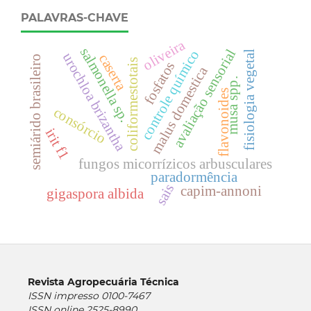
PALAVRAS-CHAVE
oliveira
salmonella sp.
avaliação sensorial
controle químico
fisiologia vegetal
urochloa brizantha
caserta
semiárido brasileiro
coliformestotais
fosfatos
malus domestica
musa spp.
flavonoides
consórcio
irit f1
fungos micorrízicos arbusculares
paradormência
sais
capim-annoni
gigaspora albida
Revista Agropecuária Técnica
ISSN impresso 0100-7467
ISSN online 2525-8990