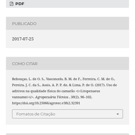
PDF
PUBLICADO
2017-07-25
COMO CITAR
Rebouças, L. de O. S., Vasconcelo, B. M. de F., Ferreira, C. M. de O.,
Pereira, J. C. da S., Assis, A. P. P. de, & Lima, P. de O. (2017). Uso de
aditivos na qualidade física do camarão <i>Litopenaeus
vannamei<i/>.
Agropecuária Técnica
,
38
(2), 96–102.
https://doi.org/10.25066/agrotec.v38i2.32391
Fomatos de Citação