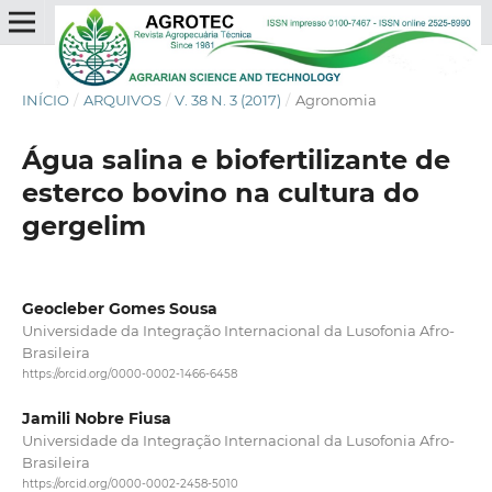
INÍCIO
/
ARQUIVOS
/
V. 38 N. 3 (2017)
/
Agronomia
Água salina e biofertilizante de
esterco bovino na cultura do
gergelim
Geocleber Gomes Sousa
Universidade da Integração Internacional da Lusofonia Afro-
Brasileira
https://orcid.org/0000-0002-1466-6458
Jamili Nobre Fiusa
Universidade da Integração Internacional da Lusofonia Afro-
Brasileira
https://orcid.org/0000-0002-2458-5010