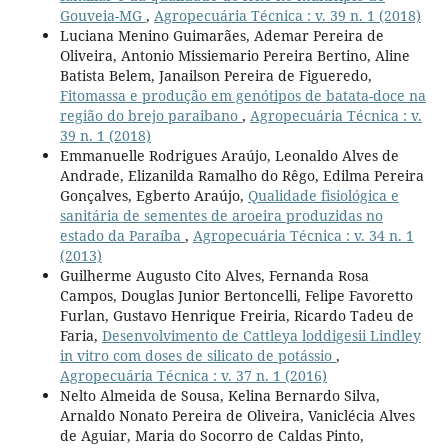
Gouveia-MG
,
Agropecuária Técnica : v. 39 n. 1 (2018)
Luciana Menino Guimarães, Ademar Pereira de
Oliveira, Antonio Missiemario Pereira Bertino, Aline
Batista Belem, Janailson Pereira de Figueredo,
Fitomassa e produção em genótipos de batata-doce na
região do brejo paraibano
,
Agropecuária Técnica : v.
39 n. 1 (2018)
Emmanuelle Rodrigues Araújo, Leonaldo Alves de
Andrade, Elizanilda Ramalho do Rêgo, Edilma Pereira
Gonçalves, Egberto Araújo,
Qualidade fisiológica e
sanitária de sementes de aroeira produzidas no
estado da Paraíba
,
Agropecuária Técnica : v. 34 n. 1
(2013)
Guilherme Augusto Cito Alves, Fernanda Rosa
Campos, Douglas Junior Bertoncelli, Felipe Favoretto
Furlan, Gustavo Henrique Freiria, Ricardo Tadeu de
Faria,
Desenvolvimento de Cattleya loddigesii Lindley
in vitro com doses de silicato de potássio
,
Agropecuária Técnica : v. 37 n. 1 (2016)
Nelto Almeida de Sousa, Kelina Bernardo Silva,
Arnaldo Nonato Pereira de Oliveira, Vaniclécia Alves
de Aguiar, Maria do Socorro de Caldas Pinto,