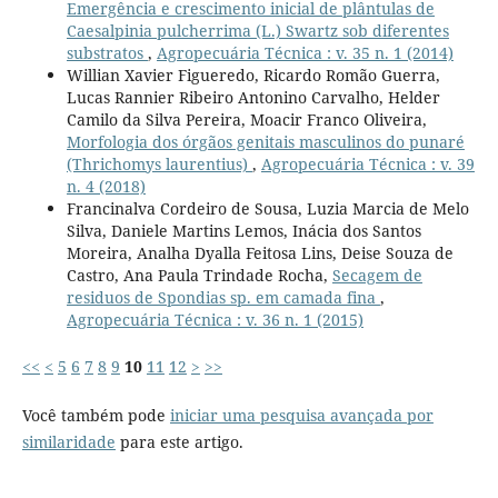
Emergência e crescimento inicial de plântulas de
Caesalpinia pulcherrima (L.) Swartz sob diferentes
substratos
,
Agropecuária Técnica : v. 35 n. 1 (2014)
Willian Xavier Figueredo, Ricardo Romão Guerra,
Lucas Rannier Ribeiro Antonino Carvalho, Helder
Camilo da Silva Pereira, Moacir Franco Oliveira,
Morfologia dos órgãos genitais masculinos do punaré
(Thrichomys laurentius)
,
Agropecuária Técnica : v. 39
n. 4 (2018)
Francinalva Cordeiro de Sousa, Luzia Marcia de Melo
Silva, Daniele Martins Lemos, Inácia dos Santos
Moreira, Analha Dyalla Feitosa Lins, Deise Souza de
Castro, Ana Paula Trindade Rocha,
Secagem de
residuos de Spondias sp. em camada fina
,
Agropecuária Técnica : v. 36 n. 1 (2015)
<<
<
5
6
7
8
9
10
11
12
>
>>
Você também pode
iniciar uma pesquisa avançada por
similaridade
para este artigo.