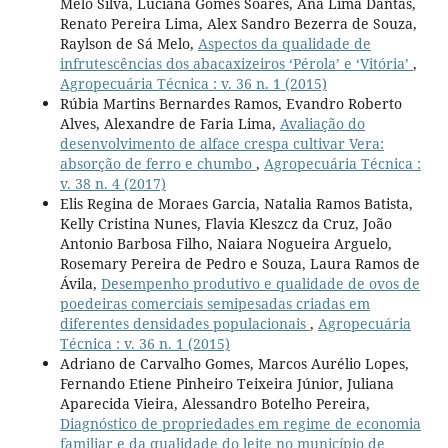
Melo Silva, Luciana Gomes Soares, Ana Lima Dantas,
Renato Pereira Lima, Alex Sandro Bezerra de Souza,
Raylson de Sá Melo,
Aspectos da qualidade de
infrutescências dos abacaxizeiros ‘Pérola’ e ‘Vitória’
,
Agropecuária Técnica : v. 36 n. 1 (2015)
Rúbia Martins Bernardes Ramos, Evandro Roberto
Alves, Alexandre de Faria Lima,
Avaliação do
desenvolvimento de alface crespa cultivar Vera:
absorção de ferro e chumbo
,
Agropecuária Técnica :
v. 38 n. 4 (2017)
Elis Regina de Moraes Garcia, Natalia Ramos Batista,
Kelly Cristina Nunes, Flavia Kleszcz da Cruz, João
Antonio Barbosa Filho, Naiara Nogueira Arguelo,
Rosemary Pereira de Pedro e Souza, Laura Ramos de
Ávila,
Desempenho produtivo e qualidade de ovos de
poedeiras comerciais semipesadas criadas em
diferentes densidades populacionais
,
Agropecuária
Técnica : v. 36 n. 1 (2015)
Adriano de Carvalho Gomes, Marcos Aurélio Lopes,
Fernando Etiene Pinheiro Teixeira Júnior, Juliana
Aparecida Vieira, Alessandro Botelho Pereira,
Diagnóstico de propriedades em regime de economia
familiar e da qualidade do leite no município de