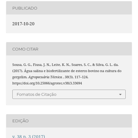
PUBLICADO
2017-10-20
COMO CITAR
Sousa, G. G., Fiusa, J. N., Leite, K. N., Soares, S. C., & Silva, G. L. da.
(2017). Água salina e biofertilizante de esterco bovino na cultura do
gergelim.
Agropecuária Técnica
,
38
(3), 117–124.
https://doi.org/10.25066/agrotec.v38i3.33694
Fomatos de Citação
EDIÇÃO
v. 38 n. 3 (2017)