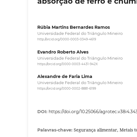
absorção de ferro e chu
Rúbia Martins Bernardes Ramos
Universidade Federal do Triângulo Mineiro
http://orcid.org/0000-0003-0349-4619
Evandro Roberto Alves
Universidade Federal do Triângulo Mineiro
https://orcid.org/0000-0003-4431-942X
Alexandre de Faria Lima
Universidade Federal do Triângulo Mineiro
https://orcid.org/0000-0002-8881-6199
DOI:
https://doi.org/10.25066/agrotec.v38i4.34
Segurança alimentar, Metais t
Palavras-chave: