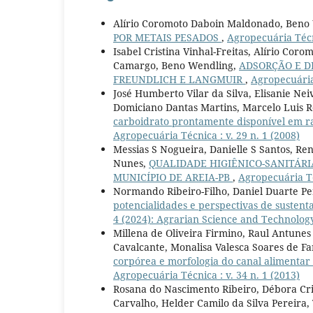
Alírio Coromoto Daboin Maldonado, Beno
POR METAIS PESADOS
,
Agropecuária Técni
Isabel Cristina Vinhal-Freitas, Alírio Co
Camargo, Beno Wendling,
ADSORÇÃO E D
FREUNDLICH E LANGMUIR
,
Agropecuária 
José Humberto Vilar da Silva, Elisanie N
Domiciano Dantas Martins, Marcelo Luis R
carboidrato prontamente disponível em raç
Agropecuária Técnica : v. 29 n. 1 (2008)
Messias S Nogueira, Danielle S Santos, Re
Nunes,
QUALIDADE HIGIÊNICO-SANITÁRI
MUNICÍPIO DE AREIA-PB
,
Agropecuária Téc
Normando Ribeiro-Filho, Daniel Duarte Per
potencialidades e perspectivas de susten
4 (2024): Agrarian Science and Technolog
Millena de Oliveira Firmino, Raul Antunes
Cavalcante, Monalisa Valesca Soares de F
corpórea e morfologia do canal alimentar 
Agropecuária Técnica : v. 34 n. 1 (2013)
Rosana do Nascimento Ribeiro, Débora Cris
Carvalho, Helder Camilo da Silva Pereira