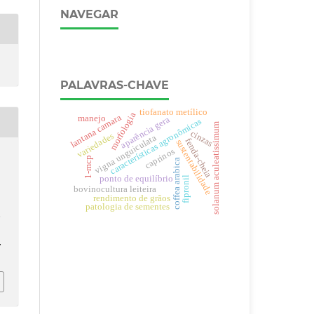
NAVEGAR
PALAVRAS-CHAVE
tiofanato metílico
morfologia
lantana camara
manejo
aparência gera
características agronômicas
solanum aculeatissimum
cinzas
variedades
vigna unguiculata
fenda-cheia
sustentabilidade
caprinos
1-mcp
coffea arabica
ponto de equilíbrio
fipronil
bovinocultura leiteira
rendimento de grãos
patologia de sementes
,
.