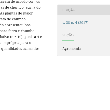
stavam de acordo com os
 as de chumbo, acima do
EDIÇÃO
 As plantas de maior
trato de chumbo,
v. 38 n. 4 (2017)
odo apresentou boa
o para ferro e chumbo
SEÇÃO
ativo (n = 10) iguais a 4 e
da imprópria para o
Agronomia
 quantidades acima dos