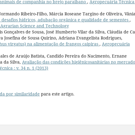
a animais de companhia no brejo paraibano
,
Agropecuária Técnica 
rmando Ribeiro-Filho, Márcia Roseane Targino de Oliveira, Vâni
 desafios hídricos, adubação orgânica e qualidade de sementes
,
): Agrarian Science and Technology
s Gonçalves de Sousa, José Humberto Vilar da Silva, Cláudia de Ca
a Josefina de Sousa Quirino, Adriana Evangelista Rodrigues,
hus virgatus) na alimentação de frangos caipiras
,
Agropecuária
ales de Araújo Batista, Candido Pereira do Nacimento, Ernane
a da Silva,
Avaliação das condições higiênicosanitárias no mercad
nica : v. 34 n. 1 (2013)
da por similaridade
para este artigo.