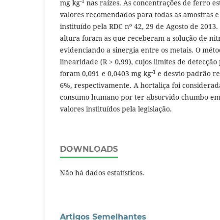
-1
mg kg
nas raízes. As concentrações de ferro e
valores recomendados para todas as amostras e
instituído pela RDC nº 42, 29 de Agosto de 2013.
altura foram as que receberam a solução de ni
evidenciando a sinergia entre os metais. O mét
linearidade (R > 0,99), cujos limites de detecçã
-1
foram 0,091 e 0,0403 mg kg
e desvio padrão rel
6%, respectivamente. A hortaliça foi considera
consumo humano por ter absorvido chumbo em
valores instituídos pela legislação.
DOWNLOADS
Não há dados estatísticos.
Artigos Semelhantes