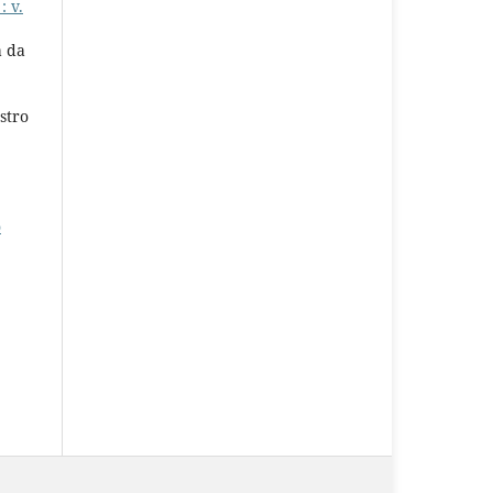
: v.
a da
stro
o