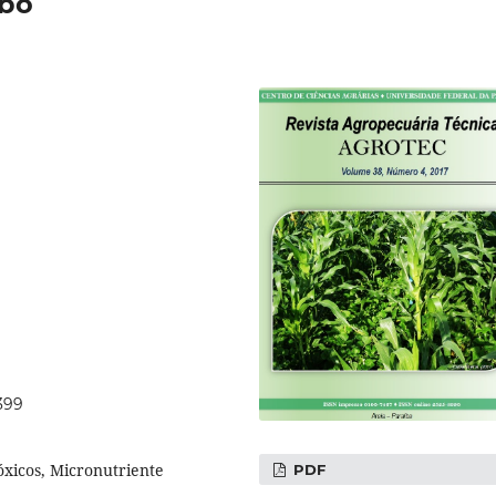
mbo
399
óxicos, Micronutriente
PDF