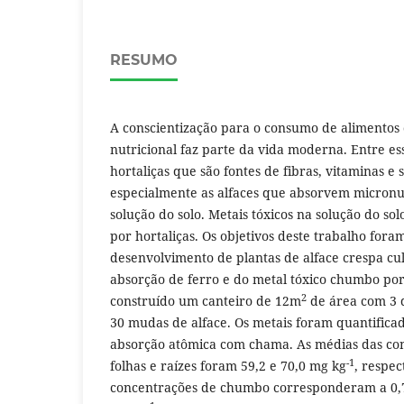
RESUMO
A conscientização para o consumo de alimentos
nutricional faz parte da vida moderna. Entre es
hortaliças que são fontes de fibras, vitaminas e 
especialmente as alfaces que absorvem micronu
solução do solo. Metais tóxicos na solução do so
por hortaliças. Os objetivos deste trabalho fora
desenvolvimento de plantas de alface crespa cul
absorção de ferro e do metal tóxico chumbo por r
2
construído um canteiro de 12m
de área com 3 d
30 mudas de alface. Os metais foram quantifica
absorção atômica com chama. As médias das con
-1
folhas e raízes foram 59,2 e 70,0 mg kg
, respe
concentrações de chumbo corresponderam a 0,