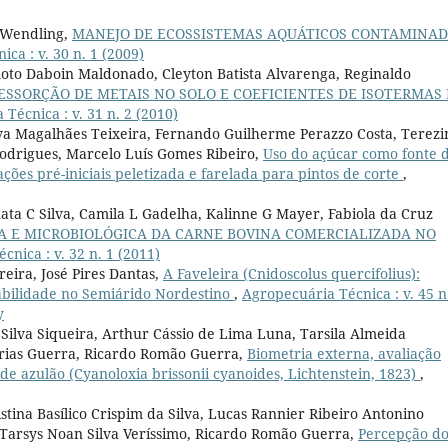
 Wendling,
MANEJO DE ECOSSISTEMAS AQUÁTICOS CONTAMINA
ca : v. 30 n. 1 (2009)
romoto Daboin Maldonado, Cleyton Batista Alvarenga, Reginaldo
ESSORÇÃO DE METAIS NO SOLO E COEFICIENTES DE ISOTERMAS
Técnica : v. 31 n. 2 (2010)
eiva Magalhães Teixeira, Fernando Guilherme Perazzo Costa, Terez
odrigues, Marcelo Luís Gomes Ribeiro,
Uso do açúcar como fonte 
ões pré-iniciais peletizada e farelada para pintos de corte
,
nata C Silva, Camila L Gadelha, Kalinne G Mayer, Fabiola da Cruz
A E MICROBIOLÓGICA DA CARNE BOVINA COMERCIALIZADA NO
nica : v. 32 n. 1 (2011)
eira, José Pires Dantas,
A Faveleira (Cnidoscolus quercifolius):
tabilidade no Semiárido Nordestino
,
Agropecuária Técnica : v. 45 n.
y
 Silva Siqueira, Arthur Cássio de Lima Luna, Tarsila Almeida
arias Guerra, Ricardo Romão Guerra,
Biometria externa, avaliação
de azulão (Cyanoloxia brissonii cyanoides, Lichtenstein, 1823)
,
tina Basílico Crispim da Silva, Lucas Rannier Ribeiro Antonino
, Tarsys Noan Silva Veríssimo, Ricardo Romão Guerra,
Percepção do