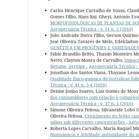
Carlos Henrique Carvalho de Sousa, Claud
Gomes Filho, Hans Raj. Gheyi, Antonio Ev
MORFOFISIOLÓGICAS DE PLANTAS DE SO
Agropecuária Técnica : v. 31 n. 2 (2010)
João Andrade Dutra Filho, Gerson Quirino 
José Oliveira Tavares de Melo, Edelclaito
GENÉTICA EM PROGÊNIES E VARIEDADES
Fábio Brandão Britto, Thassio Monteiro M
Netto, Clayton Moura de Carvalho,
Impact
Betume, Sergipe
,
Agropecuária Técnica : v
Jonathan dos Santos Viana, Thayane Leone
Qualidade fisico-química de hortaliças fo
Técnica : v. 41 n. 3-4 (2020)
Denise Josino Soares, Luís Gomes de Moura
dos consumidores com relação à compreen
Agropecuária Técnica : v. 37 n. 1 (2016)
Simone Oliveira Feitosa, Silvaneide Lobo 
Oliveira Feitosa,
Crescimento do feijão cau
salina sob diferentes concentrações
,
Agrop
Roberta Lopes Carvalho, Maria Raquel Mir
fitoquimicos e atividade antioxidante do s