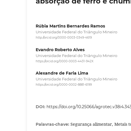
absorção de ferro e chu
Rúbia Martins Bernardes Ramos
Universidade Federal do Triângulo Mineiro
http://orcid.org/0000-0003-0349-4619
Evandro Roberto Alves
Universidade Federal do Triângulo Mineiro
https://orcid.org/0000-0003-4431-942X
Alexandre de Faria Lima
Universidade Federal do Triângulo Mineiro
https://orcid.org/0000-0002-8881-6199
DOI:
https://doi.org/10.25066/agrotec.v38i4.34
Segurança alimentar, Metais t
Palavras-chave: