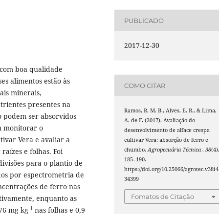
PUBLICADO
2017-12-30
 com boa qualidade
ses alimentos estão às
COMO CITAR
sais minerais,
trientes presentes na
Ramos, R. M. B., Alves, E. R., & Lima,
lo podem ser absorvidos
A. de F. (2017). Avaliação do
m monitorar o
desenvolvimento de alface crespa
tivar Vera e avaliar a
cultivar Vera: absorção de ferro e
chumbo.
Agropecuária Técnica
,
38
(4)
aízes e folhas. Foi
185–190.
ivisões para o plantio de
https://doi.org/10.25066/agrotec.v38i4
dos por espectrometria de
34399
centrações de ferro nas
Fomatos de Citação
ctivamente, enquanto as
-1
76 mg kg
nas folhas e 0,9