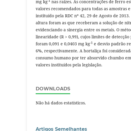
-1
mg kg
nas raízes. As concentrações de ferro e
valores recomendados para todas as amostras e
instituído pela RDC nº 42, 29 de Agosto de 2013.
altura foram as que receberam a solução de ni
evidenciando a sinergia entre os metais. O mét
linearidade (R > 0,99), cujos limites de detecçã
-1
foram 0,091 e 0,0403 mg kg
e desvio padrão rel
6%, respectivamente. A hortaliça foi considera
consumo humano por ter absorvido chumbo em
valores instituídos pela legislação.
DOWNLOADS
Não há dados estatísticos.
Artigos Semelhantes