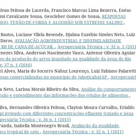
ivan Feitosa de Lacerda, Francisco Marcus Lima Bezerra, Enéas
ami Cavalcante Sousa, Geocleber Gomes de Sousa,
RESPOSTAS
RGO, FEIJÃO-DE-CORDA E ALGODÃO SOB ESTRESSE SALINO
,
Bastos, Luciane Vilela Resende, Djalma Euzébio Simões Neto, Luiz
n Daros,
AVALIAÇÃO AGROINDUSTRIAL E DISSIMILARIDADE
 RB DE CANA-DE-AÇÚCAR.
,
Agropecuária Técnica : v. 32 n. 1 (201
enezes Silva, Anderson Nascimento Vasco, Antenor Oliveira Aguiar
os da produção do arroz inundado na qualidade da água do Rio
. 37 n. 1 (2016)
l Alves, Maria do Socorro Nahuz Lourenço, Luiz Fabiano Palaretti
lhosas comercializadas no município de Jaboticabal-SP
,
Agropecuár
 Neto, Larissa Morais Ribeiro da Silva,
Análise do comportament
são e entendimento das informações dos rótulos de alimentos
,
Silva, Hernandes Oliveira Feitosa, Clayton Moura Carvalho, Erialdo
pi irrigado com diferentes concentrações efluente tratado e água
ecuária Técnica : v. 36 n. 1 (2015)
anda, Isabella Montenegro Brasil,
Avaliação da qualidade,
uco tropical de caju
,
Agropecuária Técnica : v. 32 n. 1 (2011)