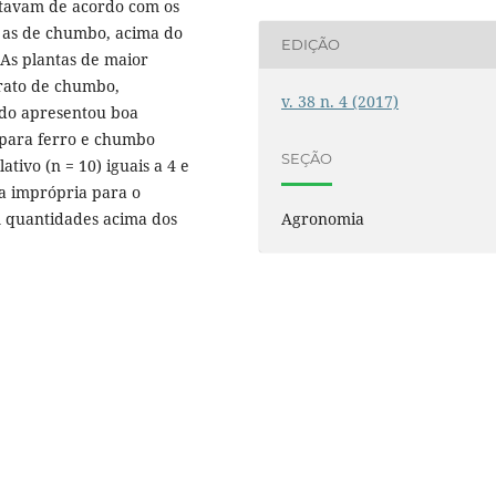
stavam de acordo com os
 as de chumbo, acima do
EDIÇÃO
 As plantas de maior
trato de chumbo,
v. 38 n. 4 (2017)
odo apresentou boa
o para ferro e chumbo
SEÇÃO
ativo (n = 10) iguais a 4 e
da imprópria para o
Agronomia
 quantidades acima dos