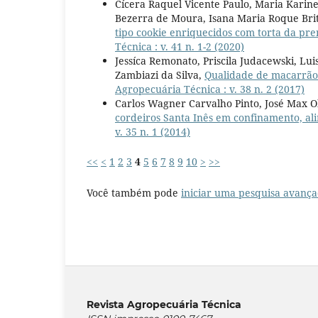
Cícera Raquel Vicente Paulo, Maria Karine
Bezerra de Moura, Isana Maria Roque Brito
tipo cookie enriquecidos com torta da p
Técnica : v. 41 n. 1-2 (2020)
Jessíca Remonato, Priscila Judacewski, Lui
Zambiazi da Silva,
Qualidade de macarrão
Agropecuária Técnica : v. 38 n. 2 (2017)
Carlos Wagner Carvalho Pinto, José Max Ol
cordeiros Santa Inês em confinamento, a
v. 35 n. 1 (2014)
<<
<
1
2
3
4
5
6
7
8
9
10
>
>>
Você também pode
iniciar uma pesquisa avança
Revista Agropecuária Técnica