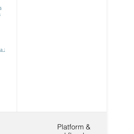
s
a
a :