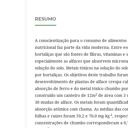
RESUMO
A conscientização para o consumo de alimentos
nutricional faz parte da vida moderna. Entre es
hortaliças que são fontes de fibras, vitaminas e 
especialmente as alfaces que absorvem micronu
solução do solo. Metais tóxicos na solução do so
por hortaliças. Os objetivos deste trabalho fora
desenvolvimento de plantas de alface crespa cul
absorção de ferro e do metal tóxico chumbo por r
2
construído um canteiro de 12m
de área com 3 d
30 mudas de alface. Os metais foram quantifica
absorção atômica com chama. As médias das con
-1
folhas e raízes foram 59,2 e 70,0 mg kg
, respe
concentrações de chumbo corresponderam a 0,