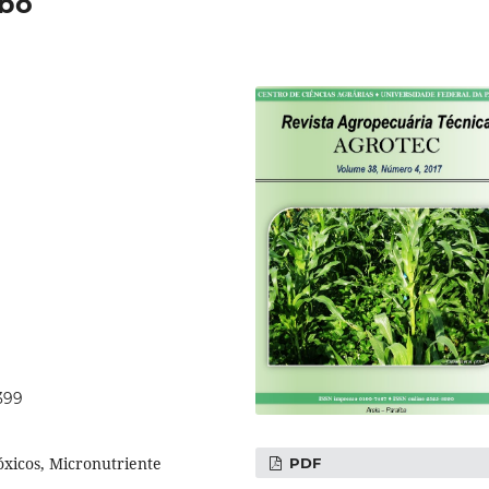
mbo
399
óxicos, Micronutriente
PDF