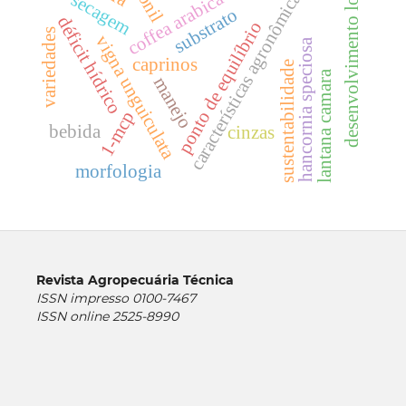
desenvolvimento local
características agronômicas
coffea arabica
secagem
substrato
déficit hídrico
ponto de equilíbrio
variedades
vigna unguiculata
hancornia speciosa
caprinos
sustentabilidade
lantana camara
manejo
1-mcp
bebida
cinzas
morfologia
Revista Agropecuária Técnica
ISSN impresso 0100-7467
ISSN online 2525-8990