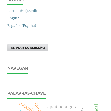
Português (Brasil)
English
Español (España)
ENVIAR SUBMISSÃO
NAVEGAR
PALAVRAS-CHAVE
estaquia
fipronil
aparência gera