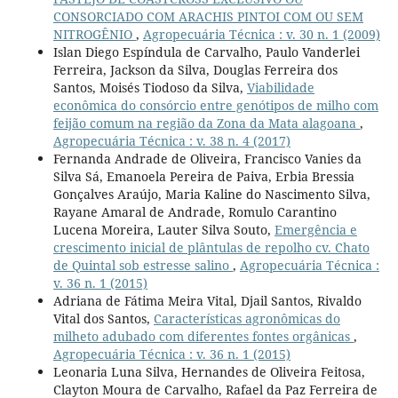
CONSORCIADO COM ARACHIS PINTOI COM OU SEM
NITROGÊNIO
,
Agropecuária Técnica : v. 30 n. 1 (2009)
Islan Diego Espíndula de Carvalho, Paulo Vanderlei
Ferreira, Jackson da Silva, Douglas Ferreira dos
Santos, Moisés Tiodoso da Silva,
Viabilidade
econômica do consórcio entre genótipos de milho com
feijão comum na região da Zona da Mata alagoana
,
Agropecuária Técnica : v. 38 n. 4 (2017)
Fernanda Andrade de Oliveira, Francisco Vanies da
Silva Sá, Emanoela Pereira de Paiva, Erbia Bressia
Gonçalves Araújo, Maria Kaline do Nascimento Silva,
Rayane Amaral de Andrade, Romulo Carantino
Lucena Moreira, Lauter Silva Souto,
Emergência e
crescimento inicial de plântulas de repolho cv. Chato
de Quintal sob estresse salino
,
Agropecuária Técnica :
v. 36 n. 1 (2015)
Adriana de Fátima Meira Vital, Djail Santos, Rivaldo
Vital dos Santos,
Características agronômicas do
milheto adubado com diferentes fontes orgânicas
,
Agropecuária Técnica : v. 36 n. 1 (2015)
Leonaria Luna Silva, Hernandes de Oliveira Feitosa,
Clayton Moura de Carvalho, Rafael da Paz Ferreira de