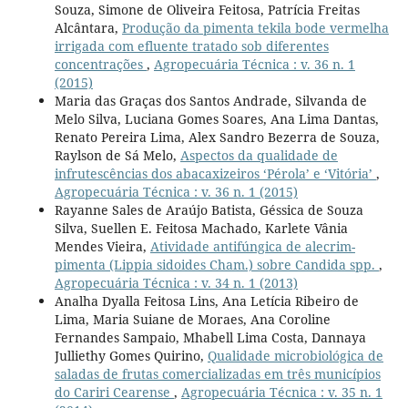
Souza, Simone de Oliveira Feitosa, Patrícia Freitas
Alcântara,
Produção da pimenta tekila bode vermelha
irrigada com efluente tratado sob diferentes
concentrações
,
Agropecuária Técnica : v. 36 n. 1
(2015)
Maria das Graças dos Santos Andrade, Silvanda de
Melo Silva, Luciana Gomes Soares, Ana Lima Dantas,
Renato Pereira Lima, Alex Sandro Bezerra de Souza,
Raylson de Sá Melo,
Aspectos da qualidade de
infrutescências dos abacaxizeiros ‘Pérola’ e ‘Vitória’
,
Agropecuária Técnica : v. 36 n. 1 (2015)
Rayanne Sales de Araújo Batista, Géssica de Souza
Silva, Suellen E. Feitosa Machado, Karlete Vânia
Mendes Vieira,
Atividade antifúngica de alecrim-
pimenta (Lippia sidoides Cham.) sobre Candida spp.
,
Agropecuária Técnica : v. 34 n. 1 (2013)
Analha Dyalla Feitosa Lins, Ana Letícia Ribeiro de
Lima, Maria Suiane de Moraes, Ana Coroline
Fernandes Sampaio, Mhabell Lima Costa, Dannaya
Julliethy Gomes Quirino,
Qualidade microbiológica de
saladas de frutas comercializadas em três municípios
do Cariri Cearense
,
Agropecuária Técnica : v. 35 n. 1