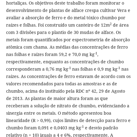
hortaliças. Os objetivos deste trabalho foram monitorar o
desenvolvimento de plantas de alface crespa cultivar Vera e
avaliar a absorção de ferro e do metal tóxico chumbo por
2
raízes e folhas. Foi construído um canteiro de 12m
de área
com 3 divisões para o plantio de 30 mudas de alface. Os
metais foram quantificados por espectrometria de absorção
atômica com chama. As médias das concentrações de ferro
-1
nas folhas e raízes foram 59,2 e 70,0 mg kg
,
respectivamente, enquanto as concentrações de chumbo
-1
-1
corresponderam a 0,76 mg kg
nas folhas e 0,9 mg kg
nas
raízes. As concentrações de ferro estavam de acordo com os
valores recomendados para todas as amostras e as de
chumbo, acima do instituído pela RDC nº 42, 29 de Agosto
de 2013. As plantas de maior altura foram as que
receberam a solução de nitrato de chumbo, evidenciando a
sinergia entre os metais. O método apresentou boa
linearidade (R > 0,99), cujos limites de detecção para ferro e
-1
chumbo foram 0,091 e 0,0403 mg kg
e desvio padrão
relativo (n = 10) iguais a 4 e 6%, respectivamente. A