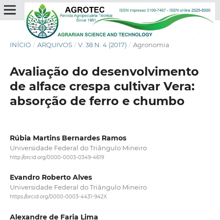
INÍCIO
/
ARQUIVOS
/
V. 38 N. 4 (2017)
/
Agronomia
Avaliação do desenvolvimento
de alface crespa cultivar Vera:
absorção de ferro e chumbo
Rúbia Martins Bernardes Ramos
Universidade Federal do Triângulo Mineiro
http://orcid.org/0000-0003-0349-4619
Evandro Roberto Alves
Universidade Federal do Triângulo Mineiro
https://orcid.org/0000-0003-4431-942X
Alexandre de Faria Lima