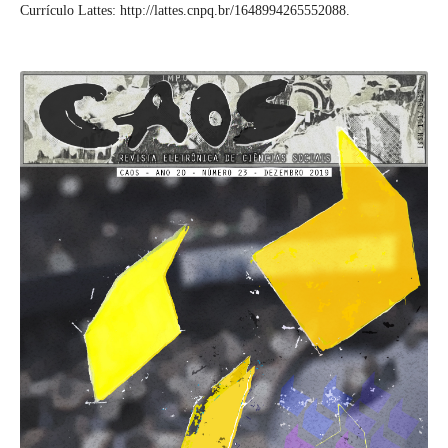
Currículo Lattes: http://lattes.cnpq.br/1648994265552088.