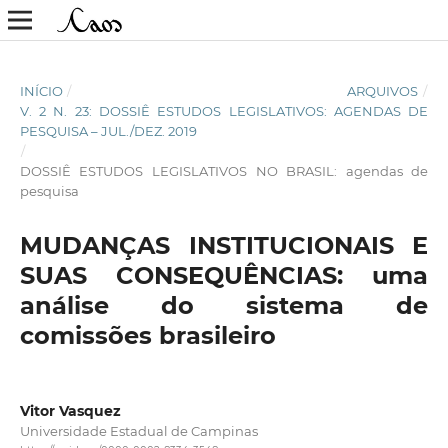
INÍCIO
/
ARQUIVOS
/
V. 2 N. 23: DOSSIÊ ESTUDOS LEGISLATIVOS: AGENDAS DE
PESQUISA – JUL./DEZ. 2019
/
DOSSIÊ ESTUDOS LEGISLATIVOS NO BRASIL: agendas de
pesquisa
MUDANÇAS INSTITUCIONAIS E
SUAS CONSEQUÊNCIAS: uma
análise do sistema de
comissões brasileiro
Vitor Vasquez
Universidade Estadual de Campinas