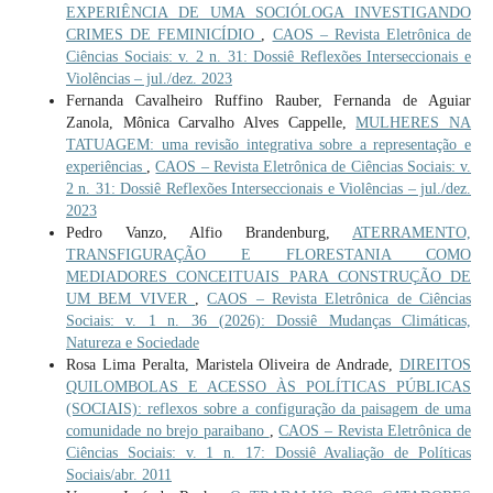
EXPERIÊNCIA DE UMA SOCIÓLOGA INVESTIGANDO
CRIMES DE FEMINICÍDIO
,
CAOS – Revista Eletrônica de
Ciências Sociais: v. 2 n. 31: Dossiê Reflexões Interseccionais e
Violências – jul./dez. 2023
Fernanda Cavalheiro Ruffino Rauber, Fernanda de Aguiar
Zanola, Mônica Carvalho Alves Cappelle,
MULHERES NA
TATUAGEM: uma revisão integrativa sobre a representação e
experiências
,
CAOS – Revista Eletrônica de Ciências Sociais: v.
2 n. 31: Dossiê Reflexões Interseccionais e Violências – jul./dez.
2023
Pedro Vanzo, Alfio Brandenburg,
ATERRAMENTO,
TRANSFIGURAÇÃO E FLORESTANIA COMO
MEDIADORES CONCEITUAIS PARA CONSTRUÇÃO DE
UM BEM VIVER
,
CAOS – Revista Eletrônica de Ciências
Sociais: v. 1 n. 36 (2026): Dossiê Mudanças Climáticas,
Natureza e Sociedade
Rosa Lima Peralta, Maristela Oliveira de Andrade,
DIREITOS
QUILOMBOLAS E ACESSO ÀS POLÍTICAS PÚBLICAS
(SOCIAIS): reflexos sobre a configuração da paisagem de uma
comunidade no brejo paraibano
,
CAOS – Revista Eletrônica de
Ciências Sociais: v. 1 n. 17: Dossiê Avaliação de Políticas
Sociais/abr. 2011