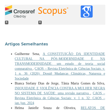
0
0
Artigos Semelhantes
Guilherme Sena,
A CONSTITUIÇÃO DA IDENTIDADE
CULTURAL NA PÓS-MODERNIDADE E NA
TRANSMODERNIDADE: um estudo de teoria social
comparativa
,
CAOS – Revista Eletrônica de Ciências Sociais: v.
1 n. 36 (2026): Dossiê Mudanças Climáticas, Natureza e
Sociedade
Bianca Stefany Dias de Jorge, Tânia Maria Gomes da Silva,
INIQUIDADE E VIOLÊNCIA CONTRA A MULHER NEGRA
NO SISTEMA DE SAÚDE: uma revisão narrativa
,
CAOS –
Revista Eletrônica de Ciências Sociais: v. 1 n. 32: CAOS –
jan./jun. 2024
Helma Janielle Souza de Oliveira,
RELATOS DE