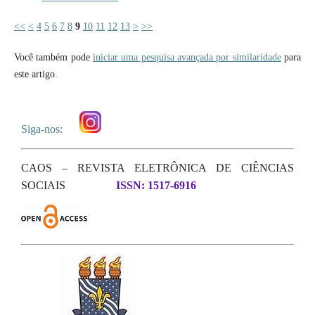
<<
<
4
5
6
7
8
9
10
11
12
13
>
>>
Você também pode
iniciar uma pesquisa avançada por similaridade
para
este artigo.
Siga-nos:
CAOS – REVISTA ELETRÔNICA DE CIÊNCIAS
SOCIAIS
ISSN: 1517-6916