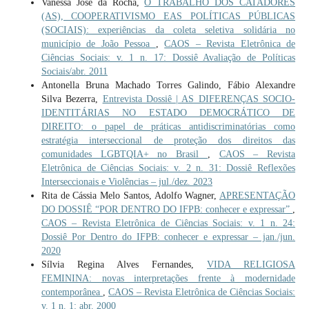
Vanessa José da Rocha,
O TRABALHO DOS CATADORES
(AS), COOPERATIVISMO EAS POLÍTICAS PÚBLICAS
(SOCIAIS): experiências da coleta seletiva solidária no
município de João Pessoa
,
CAOS – Revista Eletrônica de
Ciências Sociais: v. 1 n. 17: Dossiê Avaliação de Políticas
Sociais/abr. 2011
Antonella Bruna Machado Torres Galindo, Fábio Alexandre
Silva Bezerra,
Entrevista Dossiê | AS DIFERENÇAS SOCIO-
IDENTITÁRIAS NO ESTADO DEMOCRÁTICO DE
DIREITO: o papel de práticas antidiscriminatórias como
estratégia interseccional de proteção dos direitos das
comunidades LGBTQIA+ no Brasil
,
CAOS – Revista
Eletrônica de Ciências Sociais: v. 2 n. 31: Dossiê Reflexões
Interseccionais e Violências – jul./dez. 2023
Rita de Cássia Melo Santos, Adolfo Wagner,
APRESENTAÇÃO
DO DOSSIÊ “POR DENTRO DO IFPB: conhecer e expressar”
,
CAOS – Revista Eletrônica de Ciências Sociais: v. 1 n. 24:
Dossiê Por Dentro do IFPB: conhecer e expressar – jan./jun.
2020
Sílvia Regina Alves Fernandes,
VIDA RELIGIOSA
FEMININA: novas interpretações frente à modernidade
contemporânea
,
CAOS – Revista Eletrônica de Ciências Sociais:
v. 1 n. 1: abr. 2000