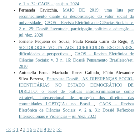
v. 1 n. 32: CAOS – jan./jun. 2024
Fernanda Cavicchia,
MAIO DE 2019: uma luta por
reconhecimento diante da desconstrução do valor social da
universidade
,
CAOS – Revista Eletrônica de Ciências Sociais: v.
2 n. 25: Dossiê Juventude, participação política e educação –
jul./dez. 2020
Josilene Pequeno de Souza, Paula Renata Cairo do Rego,
A
SOCIOLOGIA VOLTA AOS CURRÍCULOS ESCOLARES:
dificuldades e perspectivas
,
CAOS – Revista Eletrônica de
Ciências Sociais: v. 3 n. 16: Dossiê Pensamento Brasileiro/set.
2010
Antonella Bruna Machado Torres Galindo, Fábio Alexandre
Silva Bezerra,
Entrevista Dossiê | AS DIFERENÇAS SOCIO-
IDENTITÁRIAS NO ESTADO DEMOCRÁTICO DE
DIREITO: o papel de práticas antidiscriminatórias como
estratégia interseccional de proteção dos direitos das
comunidades LGBTQIA+ no Brasil
,
CAOS – Revista
Eletrônica de Ciências Sociais: v. 2 n. 31: Dossiê Reflexões
Interseccionais e Violências – jul./dez. 2023
<<
<
1
2
3
4
5
6
7
8
9
10
>
>>