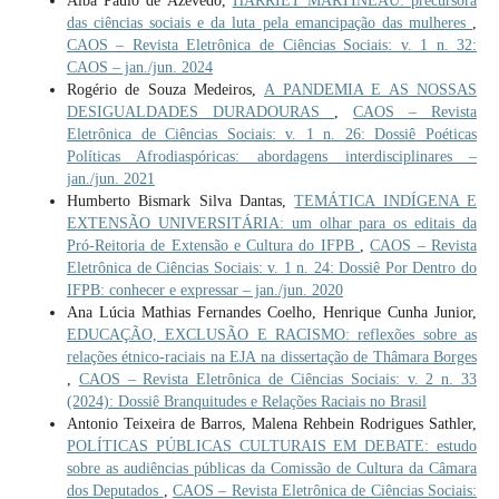
Alba Paulo de Azevedo,
HARRIET MARTINEAU: precursora
das ciências sociais e da luta pela emancipação das mulheres
,
CAOS – Revista Eletrônica de Ciências Sociais: v. 1 n. 32:
CAOS – jan./jun. 2024
Rogério de Souza Medeiros,
A PANDEMIA E AS NOSSAS
DESIGUALDADES DURADOURAS
,
CAOS – Revista
Eletrônica de Ciências Sociais: v. 1 n. 26: Dossiê Poéticas
Políticas Afrodiaspóricas: abordagens interdisciplinares –
jan./jun. 2021
Humberto Bismark Silva Dantas,
TEMÁTICA INDÍGENA E
EXTENSÃO UNIVERSITÁRIA: um olhar para os editais da
Pró-Reitoria de Extensão e Cultura do IFPB
,
CAOS – Revista
Eletrônica de Ciências Sociais: v. 1 n. 24: Dossiê Por Dentro do
IFPB: conhecer e expressar – jan./jun. 2020
Ana Lúcia Mathias Fernandes Coelho, Henrique Cunha Junior,
EDUCAÇÃO, EXCLUSÃO E RACISMO: reflexões sobre as
relações étnico-raciais na EJA na dissertação de Thâmara Borges
,
CAOS – Revista Eletrônica de Ciências Sociais: v. 2 n. 33
(2024): Dossiê Branquitudes e Relações Raciais no Brasil
Antonio Teixeira de Barros, Malena Rehbein Rodrigues Sathler,
POLÍTICAS PÚBLICAS CULTURAIS EM DEBATE: estudo
sobre as audiências públicas da Comissão de Cultura da Câmara
dos Deputados
,
CAOS – Revista Eletrônica de Ciências Sociais: