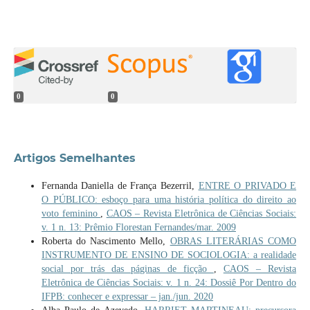
0
0
Artigos Semelhantes
Fernanda Daniella de França Bezerril,
ENTRE O PRIVADO E
O PÚBLICO: esboço para uma história política do direito ao
voto feminino
,
CAOS – Revista Eletrônica de Ciências Sociais:
v. 1 n. 13: Prêmio Florestan Fernandes/mar. 2009
Roberta do Nascimento Mello,
OBRAS LITERÁRIAS COMO
INSTRUMENTO DE ENSINO DE SOCIOLOGIA: a realidade
social por trás das páginas de ficção
,
CAOS – Revista
Eletrônica de Ciências Sociais: v. 1 n. 24: Dossiê Por Dentro do
IFPB: conhecer e expressar – jan./jun. 2020