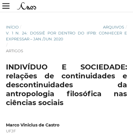
INÍCIO
/
ARQUIVOS
/
V. 1 N. 24: DOSSIÊ POR DENTRO DO IFPB: CONHECER E
EXPRESSAR – JAN./JUN. 2020
/
ARTIGOS
INDIVÍDUO E SOCIEDADE:
relações de continuidades e
descontinuidades da
antropologia filosófica nas
ciências sociais
Marco Vinicius de Castro
UFJF