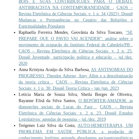
BOIS E SUAS CONTRIBUIÇÕES PARA O DEBATE
ANTIRRACISTA NA CONTEMPORANEIDADE
,
CAOS –
Revista Eletrônica de Ciências Sociais: v. 1 n. 34 (2025): Dossiê
Mudanças e Permanências no Cenário das Religiões e
Espiritualidades Populares
Raphaella Ferreira Mendes, Geovânia da Silva Toscano,
“SE
PREPARE QUE O PAVIO VAI ACENDER”: análise sobre o
movimento de ocupação do Instituto Federal de Cabedelo/PB
,
CAOS – Revista Eletrônica de Ciências Sociais: v. 2 n. 25:
Dossiê Juventude, participação política e educação – jul./dez.
2020
Anna Kristyna Araújo da Silva Barbosa,
AS ANTINOMIAS DO
PROGRESSO: Theodor Adorno, Amy Allen e a descolonização
da teoria crítica
,
CAOS – Revista Eletrônica de Ciências
Sociais: v. 1 n. 30: Dossiê Teoria Crítica – jan./jun. 2023
Letícia Maria de Souza Silva, Sheila Borges de Oliveira,
Rayanne Elisã da Silva Santos,
O REPÓRTER-AMADOR: as
disposições sociais de Lucas do Face
,
CAOS – Revista
Eletrônica de Ciências Sociais: v. 2 n. 23: Dossiê Estudos
Legislativos: agendas de pesquisa – jul./dez. 2019
Teógenes Luiz Silva da Costa,
AUTO-HEMOTERAPIA, UM
PROBLEMA EM SAÚDE PÚBLICA: a produção de
conhecimento legítimo segundo abordagens socioantropológicas