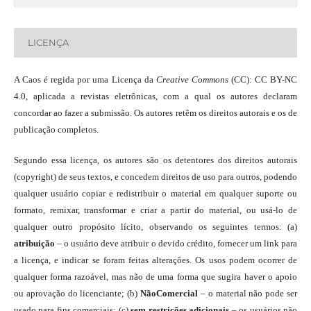
LICENÇA
A Caos é regida por uma Licença da
Creative Commons
(CC): CC BY-NC
4.0, aplicada a revistas eletrônicas, com a qual os autores declaram
concordar ao fazer a submissão. Os autores retêm os direitos autorais e os de
publicação completos.
Segundo essa licença, os autores são os detentores dos direitos autorais
(copyright) de seus textos, e concedem direitos de uso para outros, podendo
qualquer usuário copiar e redistribuir o material em qualquer suporte ou
formato, remixar, transformar e criar a partir do material, ou usá-lo de
qualquer outro propósito lícito, observando os seguintes termos: (a)
atribuição
– o usuário deve atribuir o devido crédito, fornecer um link para
a licença, e indicar se foram feitas alterações. Os usos podem ocorrer de
qualquer forma razoável, mas não de uma forma que sugira haver o apoio
ou aprovação do licenciante; (b)
NãoComercial
– o material não pode ser
usado para fins comerciais; (c)
sem restrições adicionais
– os usuários não