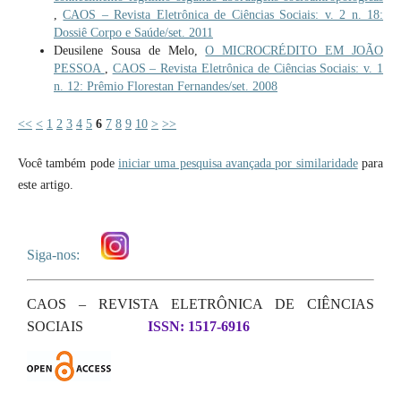
,
CAOS – Revista Eletrônica de Ciências Sociais: v. 2 n. 18:
Dossiê Corpo e Saúde/set. 2011
Deusilene Sousa de Melo,
O MICROCRÉDITO EM JOÃO
PESSOA
,
CAOS – Revista Eletrônica de Ciências Sociais: v. 1
n. 12: Prêmio Florestan Fernandes/set. 2008
<<
<
1
2
3
4
5
6
7
8
9
10
>
>>
Você também pode
iniciar uma pesquisa avançada por similaridade
para
este artigo.
Siga-nos:
CAOS – REVISTA ELETRÔNICA DE CIÊNCIAS
SOCIAIS
ISSN: 1517-6916