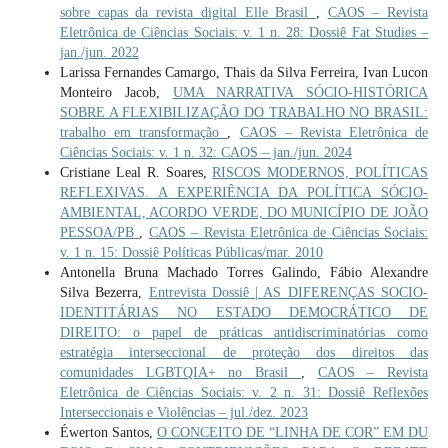
sobre capas da revista digital Elle Brasil
,
CAOS – Revista
Eletrônica de Ciências Sociais: v. 1 n. 28: Dossiê Fat Studies –
jan./jun. 2022
Larissa Fernandes Camargo, Thais da Silva Ferreira, Ivan Lucon
Monteiro Jacob,
UMA NARRATIVA SÓCIO-HISTÓRICA
SOBRE A FLEXIBILIZAÇÃO DO TRABALHO NO BRASIL:
trabalho em transformação
,
CAOS – Revista Eletrônica de
Ciências Sociais: v. 1 n. 32: CAOS – jan./jun. 2024
Cristiane Leal R. Soares,
RISCOS MODERNOS, POLÍTICAS
REFLEXIVAS. A EXPERIÊNCIA DA POLÍTICA SÓCIO-
AMBIENTAL, ACORDO VERDE, DO MUNICÍPIO DE JOÃO
PESSOA/PB
,
CAOS – Revista Eletrônica de Ciências Sociais:
v. 1 n. 15: Dossiê Políticas Públicas/mar. 2010
Antonella Bruna Machado Torres Galindo, Fábio Alexandre
Silva Bezerra,
Entrevista Dossiê | AS DIFERENÇAS SOCIO-
IDENTITÁRIAS NO ESTADO DEMOCRÁTICO DE
DIREITO: o papel de práticas antidiscriminatórias como
estratégia interseccional de proteção dos direitos das
comunidades LGBTQIA+ no Brasil
,
CAOS – Revista
Eletrônica de Ciências Sociais: v. 2 n. 31: Dossiê Reflexões
Interseccionais e Violências – jul./dez. 2023
Éwerton Santos,
O CONCEITO DE “LINHA DE COR” EM DU