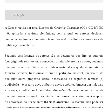
LICENÇA
A Caos é regida por uma Licença da
Creative Commons
(CC): CC BY-NC
4.0, aplicada a revistas eletrônicas, com a qual os autores declaram
concordar ao fazer a submissão. Os autores retêm os direitos autorais e os de
publicação completos.
Segundo essa licença, os autores são os detentores dos direitos autorais
(copyright) de seus textos, e concedem direitos de uso para outros, podendo
qualquer usuário copiar e redistribuir o material em qualquer suporte ou
formato, remixar, transformar e criar a partir do material, ou usá-lo de
qualquer outro propósito lícito, observando os seguintes termos: (a)
atribuição
– o usuário deve atribuir o devido crédito, fornecer um link para
a licença, e indicar se foram feitas alterações. Os usos podem ocorrer de
qualquer forma razoável, mas não de uma forma que sugira haver o apoio
ou aprovação do licenciante; (b)
NãoComercial
– o material não pode ser
usado para fins comerciais; (c)
sem restrições adicionais
– os usuários não