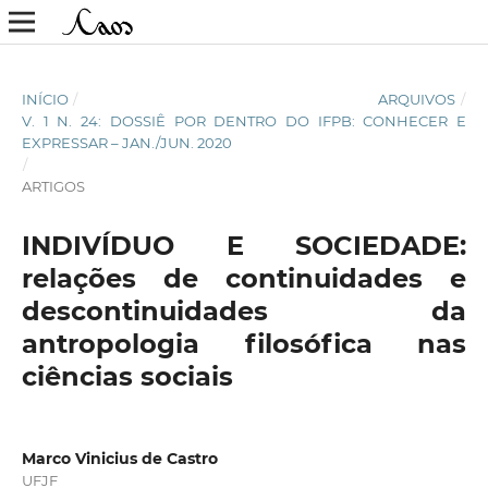
INÍCIO
/
ARQUIVOS
/
V. 1 N. 24: DOSSIÊ POR DENTRO DO IFPB: CONHECER E
EXPRESSAR – JAN./JUN. 2020
/
ARTIGOS
INDIVÍDUO E SOCIEDADE:
relações de continuidades e
descontinuidades da
antropologia filosófica nas
ciências sociais
Marco Vinicius de Castro
UFJF