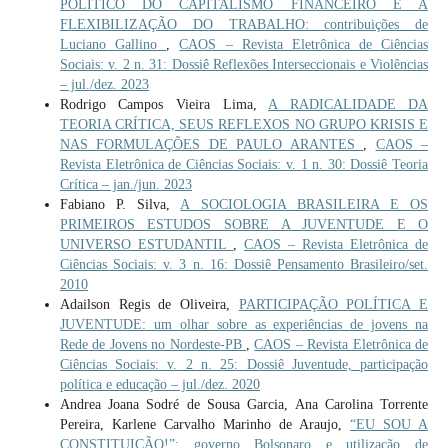
POLÍTICO DO CAPITALISMO FINANCEIRO E A
FLEXIBILIZAÇÃO DO TRABALHO: contribuições de
Luciano Gallino
,
CAOS – Revista Eletrônica de Ciências
Sociais: v. 2 n. 31: Dossiê Reflexões Interseccionais e Violências
– jul./dez. 2023
Rodrigo Campos Vieira Lima,
A RADICALIDADE DA
TEORIA CRÍTICA, SEUS REFLEXOS NO GRUPO KRISIS E
NAS FORMULAÇÕES DE PAULO ARANTES
,
CAOS –
Revista Eletrônica de Ciências Sociais: v. 1 n. 30: Dossiê Teoria
Crítica – jan./jun. 2023
Fabiano P. Silva,
A SOCIOLOGIA BRASILEIRA E OS
PRIMEIROS ESTUDOS SOBRE A JUVENTUDE E O
UNIVERSO ESTUDANTIL
,
CAOS – Revista Eletrônica de
Ciências Sociais: v. 3 n. 16: Dossiê Pensamento Brasileiro/set.
2010
Adailson Regis de Oliveira,
PARTICIPAÇÃO POLÍTICA E
JUVENTUDE: um olhar sobre as experiências de jovens na
Rede de Jovens no Nordeste-PB
,
CAOS – Revista Eletrônica de
Ciências Sociais: v. 2 n. 25: Dossiê Juventude, participação
política e educação – jul./dez. 2020
Andrea Joana Sodré de Sousa Garcia, Ana Carolina Torrente
Pereira, Karlene Carvalho Marinho de Araujo,
“EU SOU A
CONSTITUIÇÃO!”: governo Bolsonaro e utilização de