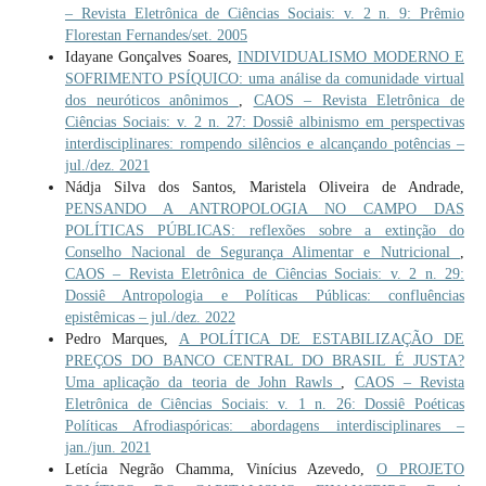
– Revista Eletrônica de Ciências Sociais: v. 2 n. 9: Prêmio
Florestan Fernandes/set. 2005
Idayane Gonçalves Soares,
INDIVIDUALISMO MODERNO E
SOFRIMENTO PSÍQUICO: uma análise da comunidade virtual
dos neuróticos anônimos
,
CAOS – Revista Eletrônica de
Ciências Sociais: v. 2 n. 27: Dossiê albinismo em perspectivas
interdisciplinares: rompendo silêncios e alcançando potências –
jul./dez. 2021
Nádja Silva dos Santos, Maristela Oliveira de Andrade,
PENSANDO A ANTROPOLOGIA NO CAMPO DAS
POLÍTICAS PÚBLICAS: reflexões sobre a extinção do
Conselho Nacional de Segurança Alimentar e Nutricional
,
CAOS – Revista Eletrônica de Ciências Sociais: v. 2 n. 29:
Dossiê Antropologia e Políticas Públicas: confluências
epistêmicas – jul./dez. 2022
Pedro Marques,
A POLÍTICA DE ESTABILIZAÇÃO DE
PREÇOS DO BANCO CENTRAL DO BRASIL É JUSTA?
Uma aplicação da teoria de John Rawls
,
CAOS – Revista
Eletrônica de Ciências Sociais: v. 1 n. 26: Dossiê Poéticas
Políticas Afrodiaspóricas: abordagens interdisciplinares –
jan./jun. 2021
Letícia Negrão Chamma, Vinícius Azevedo,
O PROJETO