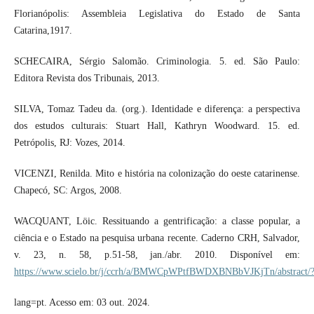
Florianópolis: Assembleia Legislativa do Estado de Santa
Catarina,1917.
SCHECAIRA, Sérgio Salomão. Criminologia. 5. ed. São Paulo:
Editora Revista dos Tribunais, 2013.
SILVA, Tomaz Tadeu da. (org.). Identidade e diferença: a perspectiva
dos estudos culturais: Stuart Hall, Kathryn Woodward. 15. ed.
Petrópolis, RJ: Vozes, 2014.
VICENZI, Renilda. Mito e história na colonização do oeste catarinense.
Chapecó, SC: Argos, 2008.
WACQUANT, Löic. Ressituando a gentrificação: a classe popular, a
ciência e o Estado na pesquisa urbana recente. Caderno CRH, Salvador,
v. 23, n. 58, p.51-58, jan./abr. 2010. Disponível em:
https://www.scielo.br/j/ccrh/a/BMWCpWPtfBWDXBNBbVJKjTn/abstract/
lang=pt. Acesso em: 03 out. 2024.