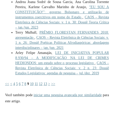
Andrea Joana Sodré de Sousa Garcia, Ana Carolina Torrente
Pereira, Karlene Carvalho Marinho de Araujo,
“EU SOU A
CONSTITUIÇÃO!”: governo Bolsonaro e utilização de
instrumentos coercitivos em nome do Estado
,
CAOS – Revista
Eletrônica de Ciências Sociais: v. 1 n. 30: Dossiê Teoria Crítica
– jan./jun. 2023
Terry Mulhall,
PRÊMIO FLORESTAN FERNANDES 2018:
apresentação
,
CAOS – Revista Eletrônica de Ciências Sociais: v.
1 n. 26: Dossiê Poéticas Políticas Afrodiaspóricas: abordagens
interdisciplinares – jan./jun. 2021
Arley Felipe Amanajás,
LEI DE INICIATIVA POPULAR
8.930/94 – A MODIFICAÇÃO NA LEI DE CRIMES
HEDIONDOS: um estudo sobre o processo legislativo
,
CAOS –
Revista Eletrônica de Ciências Sociais: v. 2 n. 23: Dossiê
Estudos Legislativos: agendas de pesquisa – jul./dez. 2019
<<
<
4
5
6
7
8
9
10
11
12
13
>
>>
Você também pode
iniciar uma pesquisa avançada por similaridade
para
este artigo.