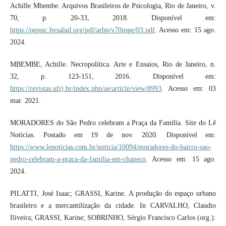
Achille Mbembe. Arquivos Brasileiros de Psicologia, Rio de Janeiro, v.
70, p. 20-33, 2018. Disponível em:
https://pepsic.bvsalud.org/pdf/arbp/v70nspe/03.pdf
. Acesso em: 15 ago.
2024.
MBEMBE, Achille. Necropolítica. Arte e Ensaios, Rio de Janeiro, n.
32, p. 123-151, 2016. Disponível em:
https://revistas.ufrj.br/index.php/ae/article/view/8993
. Acesso em: 03
mar. 2021.
MORADORES do São Pedro celebram a Praça da Família. Site do Lê
Notícias. Postado em 19 de nov. 2020. Disponível em:
https://www.lenoticias.com.br/noticia/10094/moradores-do-bairro-sao-
pedro-celebram-a-praca-da-familia-em-chapeco
. Acesso em: 15 ago.
2024.
PILATTI, José Isaac; GRASSI, Karine. A produção do espaço urbano
brasileiro e a mercantilização da cidade. In CARVALHO, Claudio
Iliveira; GRASSI, Karine; SOBRINHO, Sérgio Francisco Carlos (org.).