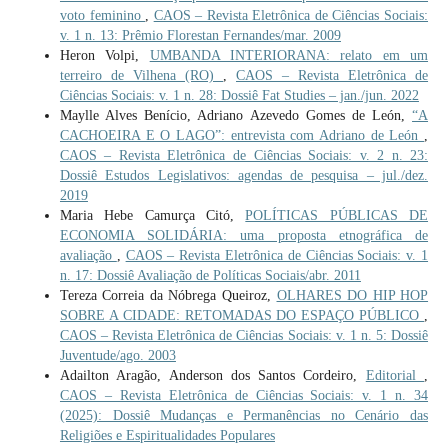
voto feminino
,
CAOS – Revista Eletrônica de Ciências Sociais:
v. 1 n. 13: Prêmio Florestan Fernandes/mar. 2009
Heron Volpi,
UMBANDA INTERIORANA: relato em um
terreiro de Vilhena (RO)
,
CAOS – Revista Eletrônica de
Ciências Sociais: v. 1 n. 28: Dossiê Fat Studies – jan./jun. 2022
Maylle Alves Benício, Adriano Azevedo Gomes de León,
“A
CACHOEIRA E O LAGO”: entrevista com Adriano de León
,
CAOS – Revista Eletrônica de Ciências Sociais: v. 2 n. 23:
Dossiê Estudos Legislativos: agendas de pesquisa – jul./dez.
2019
Maria Hebe Camurça Citó,
POLÍTICAS PÚBLICAS DE
ECONOMIA SOLIDÁRIA: uma proposta etnográfica de
avaliação
,
CAOS – Revista Eletrônica de Ciências Sociais: v. 1
n. 17: Dossiê Avaliação de Políticas Sociais/abr. 2011
Tereza Correia da Nóbrega Queiroz,
OLHARES DO HIP HOP
SOBRE A CIDADE: RETOMADAS DO ESPAÇO PÚBLICO
,
CAOS – Revista Eletrônica de Ciências Sociais: v. 1 n. 5: Dossiê
Juventude/ago. 2003
Adailton Aragão, Anderson dos Santos Cordeiro,
Editorial
,
CAOS – Revista Eletrônica de Ciências Sociais: v. 1 n. 34
(2025): Dossiê Mudanças e Permanências no Cenário das
Religiões e Espiritualidades Populares