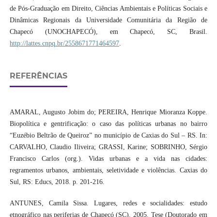
de Pós-Graduação em Direito, Ciências Ambientais e Políticas Sociais e
Dinâmicas Regionais da Universidade Comunitária da Região de
Chapecó (UNOCHAPECÓ), em Chapecó, SC, Brasil.
http://lattes.cnpq.br/2558671771464597
.
REFERÊNCIAS
AMARAL, Augusto Jobim do; PEREIRA, Henrique Mioranza Koppe.
Biopolítica e gentrificação: o caso das políticas urbanas no bairro
“Euzébio Beltrão de Queiroz” no município de Caxias do Sul – RS. In:
CARVALHO, Claudio Iliveira; GRASSI, Karine; SOBRINHO, Sérgio
Francisco Carlos (org.). Vidas urbanas e a vida nas cidades:
regramentos urbanos, ambientais, seletividade e violências. Caxias do
Sul, RS: Educs, 2018. p. 201-216.
ANTUNES, Camila Sissa. Lugares, redes e socialidades: estudo
etnográfico nas periferias de Chapecó (SC). 2005. Tese (Doutorado em