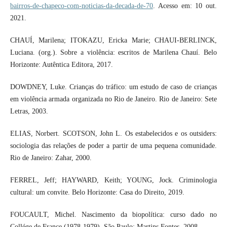
bairros-de-chapeco-com-noticias-da-decada-de-70
. Acesso em: 10 out.
2021.
CHAUÍ, Marilena; ITOKAZU, Ericka Marie; CHAUI-BERLINCK,
Luciana. (org.). Sobre a violência: escritos de Marilena Chauí. Belo
Horizonte: Autêntica Editora, 2017.
DOWDNEY, Luke. Crianças do tráfico: um estudo de caso de crianças
em violência armada organizada no Rio de Janeiro. Rio de Janeiro: Sete
Letras, 2003.
ELIAS, Norbert. SCOTSON, John L. Os estabelecidos e os outsiders:
sociologia das relações de poder a partir de uma pequena comunidade.
Rio de Janeiro: Zahar, 2000.
FERREL, Jeff; HAYWARD, Keith; YOUNG, Jock. Criminologia
cultural: um convite. Belo Horizonte: Casa do Direito, 2019.
FOUCAULT, Michel. Nascimento da biopolítica: curso dado no
Collége de France (1978-1979). São Paulo: Martins Fontes, 2008.