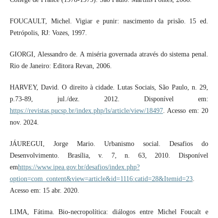
FOUCAULT, Michel. Vigiar e punir: nascimento da prisão. 15 ed.
Petrópolis, RJ: Vozes, 1997.
GIORGI, Alessandro de. A miséria governada através do sistema penal.
Rio de Janeiro: Editora Revan, 2006.
HARVEY, David. O direito à cidade. Lutas Sociais, São Paulo, n. 29,
p.73-89, jul./dez. 2012. Disponível em:
https://revistas.pucsp.br/index.php/ls/article/view/18497
. Acesso em: 20
nov. 2024.
JÁUREGUI, Jorge Mario. Urbanismo social. Desafios do
Desenvolvimento. Brasília, v. 7, n. 63, 2010. Disponível
em
https://www.ipea.gov.br/desafios/index.php?
option=com_content&view=article&id=1116:catid=28&Itemid=23
.
Acesso em: 15 abr. 2020.
LIMA, Fátima. Bio-necropolítica: diálogos entre Michel Foucalt e