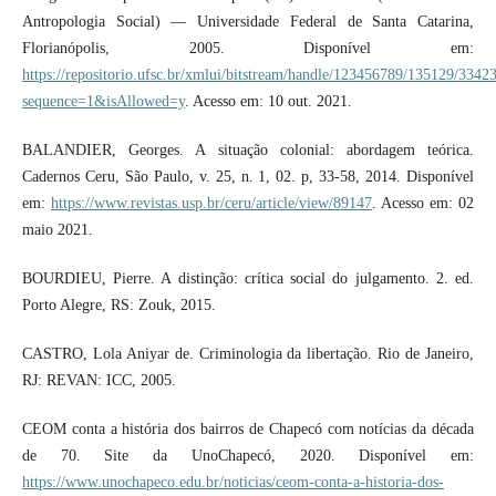
Antropologia Social) — Universidade Federal de Santa Catarina,
Florianópolis, 2005. Disponível em:
https://repositorio.ufsc.br/xmlui/bitstream/handle/123456789/135129/3342
sequence=1&isAllowed=y
. Acesso em: 10 out. 2021.
BALANDIER, Georges. A situação colonial: abordagem teórica.
Cadernos Ceru, São Paulo, v. 25, n. 1, 02. p, 33-58, 2014. Disponível
em:
https://www.revistas.usp.br/ceru/article/view/89147
. Acesso em: 02
maio 2021.
BOURDIEU, Pierre. A distinção: crítica social do julgamento. 2. ed.
Porto Alegre, RS: Zouk, 2015.
CASTRO, Lola Aniyar de. Criminologia da libertação. Rio de Janeiro,
RJ: REVAN: ICC, 2005.
CEOM conta a história dos bairros de Chapecó com notícias da década
de 70. Site da UnoChapecó, 2020. Disponível em:
https://www.unochapeco.edu.br/noticias/ceom-conta-a-historia-dos-