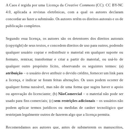
A Caos é regida por uma Licença da
Creative Commons
(CC): CC BY-NC
4.0, aplicada a revistas eletrônicas, com a qual os autores declaram
concordar ao fazer a submissão. Os autores retêm os direitos autorais e os de
publicação completos.
Segundo essa licença, os autores são os detentores dos direitos autorais
(copyright) de seus textos, e concedem direitos de uso para outros, podendo
qualquer usuário copiar e redistribuir o material em qualquer suporte ou
formato, remixar, transformar e criar a partir do material, ou usá-lo de
qualquer outro propósito lícito, observando os seguintes termos: (a)
atribuição
– o usuário deve atribuir o devido crédito, fornecer um link para
a licença, e indicar se foram feitas alterações. Os usos podem ocorrer de
qualquer forma razoável, mas não de uma forma que sugira haver o apoio
ou aprovação do licenciante; (b)
NãoComercial
– o material não pode ser
usado para fins comerciais; (c)
sem restrições adicionais
– os usuários não
podem aplicar termos jurídicos ou medidas de caráter tecnológico que
restrinjam legalmente outros de fazerem algo que a licença permita.
Recomendamos aos autores que, antes de submeterem os manuscritos,