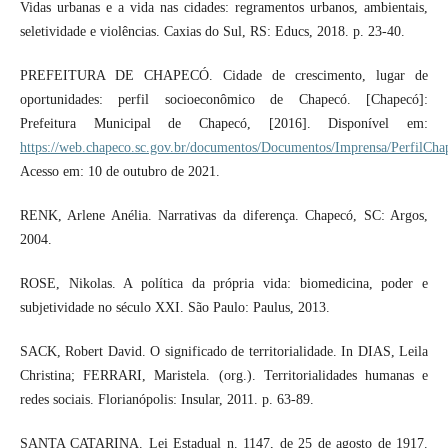
Vidas urbanas e a vida nas cidades: regramentos urbanos, ambientais,
seletividade e violências. Caxias do Sul, RS: Educs, 2018. p. 23-40.
PREFEITURA DE CHAPECÓ. Cidade de crescimento, lugar de
oportunidades: perfil socioeconômico de Chapecó. [Chapecó]:
Prefeitura Municipal de Chapecó, [2016]. Disponível em:
https://web.chapeco.sc.gov.br/documentos/Documentos/Imprensa/Perfil
Acesso em: 10 de outubro de 2021.
RENK, Arlene Anélia. Narrativas da diferença. Chapecó, SC: Argos,
2004.
ROSE, Nikolas. A política da própria vida: biomedicina, poder e
subjetividade no século XXI. São Paulo: Paulus, 2013.
SACK, Robert David. O significado de territorialidade. In DIAS, Leila
Christina; FERRARI, Maristela. (org.). Territorialidades humanas e
redes sociais. Florianópolis: Insular, 2011. p. 63-89.
SANTA CATARINA. Lei Estadual n. 1147, de 25 de agosto de 1917.