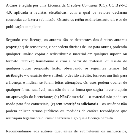
A Caos é regida por uma Licença da
Creative Commons
(CC): CC BY-NC
4.0, aplicada a revistas eletrônicas, com a qual os autores declaram
concordar ao fazer a submissão. Os autores retêm os direitos autorais e os de
publicação completos.
Segundo essa licença, os autores são os detentores dos direitos autorais
(copyright) de seus textos, e concedem direitos de uso para outros, podendo
qualquer usuário copiar e redistribuir o material em qualquer suporte ou
formato, remixar, transformar e criar a partir do material, ou usá-lo de
qualquer outro propósito lícito, observando os seguintes termos: (a)
atribuição
– o usuário deve atribuir o devido crédito, fornecer um link para
a licença, e indicar se foram feitas alterações. Os usos podem ocorrer de
qualquer forma razoável, mas não de uma forma que sugira haver o apoio
ou aprovação do licenciante; (b)
NãoComercial
– o material não pode ser
usado para fins comerciais; (c)
sem restrições adicionais
– os usuários não
podem aplicar termos jurídicos ou medidas de caráter tecnológico que
restrinjam legalmente outros de fazerem algo que a licença permita.
Recomendamos aos autores que, antes de submeterem os manuscritos,