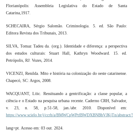
Florianópolis: Assembleia Legislativa do Estado de Santa
Catarina,1917.
SCHECAIRA, Sérgio Salomão. Criminologia. 5. ed. São Paulo:
Editora Revista dos Tribunais, 2013.
SILVA, Tomaz Tadeu da. (org.). Identidade e diferença: a perspectiva
dos estudos culturais: Stuart Hall, Kathryn Woodward. 15. ed.
Petrópolis, RJ: Vozes, 2014.
VICENZI, Renilda. Mito e história na colonização do oeste catarinense.
Chapecó, SC: Argos, 2008.
WACQUANT, Löic. Ressituando a gentrificação: a classe popular, a
ciência e o Estado na pesquisa urbana recente. Caderno CRH, Salvador,
v. 23, n. 58, p.51-58, jan./abr. 2010. Disponível em:
https://www.scielo.br/j/ccrh/a/BMWCpWPtfBWDXBNBbVJKjTn/abstract/
lang=pt. Acesso em: 03 out. 2024.