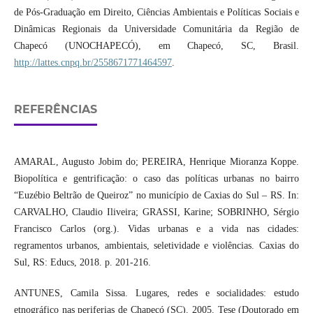
de Pós-Graduação em Direito, Ciências Ambientais e Políticas Sociais e
Dinâmicas Regionais da Universidade Comunitária da Região de
Chapecó (UNOCHAPECÓ), em Chapecó, SC, Brasil.
http://lattes.cnpq.br/2558671771464597
.
REFERÊNCIAS
AMARAL, Augusto Jobim do; PEREIRA, Henrique Mioranza Koppe.
Biopolítica e gentrificação: o caso das políticas urbanas no bairro
“Euzébio Beltrão de Queiroz” no município de Caxias do Sul – RS. In:
CARVALHO, Claudio Iliveira; GRASSI, Karine; SOBRINHO, Sérgio
Francisco Carlos (org.). Vidas urbanas e a vida nas cidades:
regramentos urbanos, ambientais, seletividade e violências. Caxias do
Sul, RS: Educs, 2018. p. 201-216.
ANTUNES, Camila Sissa. Lugares, redes e socialidades: estudo
etnográfico nas periferias de Chapecó (SC). 2005. Tese (Doutorado em