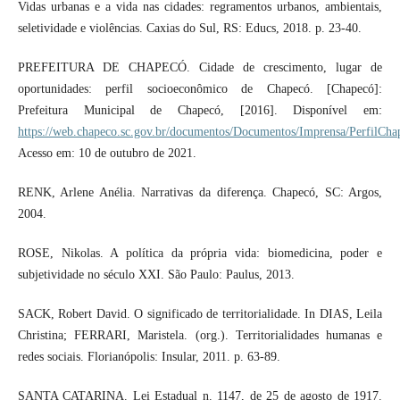
Vidas urbanas e a vida nas cidades: regramentos urbanos, ambientais,
seletividade e violências. Caxias do Sul, RS: Educs, 2018. p. 23-40.
PREFEITURA DE CHAPECÓ. Cidade de crescimento, lugar de
oportunidades: perfil socioeconômico de Chapecó. [Chapecó]:
Prefeitura Municipal de Chapecó, [2016]. Disponível em:
https://web.chapeco.sc.gov.br/documentos/Documentos/Imprensa/Perfil
Acesso em: 10 de outubro de 2021.
RENK, Arlene Anélia. Narrativas da diferença. Chapecó, SC: Argos,
2004.
ROSE, Nikolas. A política da própria vida: biomedicina, poder e
subjetividade no século XXI. São Paulo: Paulus, 2013.
SACK, Robert David. O significado de territorialidade. In DIAS, Leila
Christina; FERRARI, Maristela. (org.). Territorialidades humanas e
redes sociais. Florianópolis: Insular, 2011. p. 63-89.
SANTA CATARINA. Lei Estadual n. 1147, de 25 de agosto de 1917.