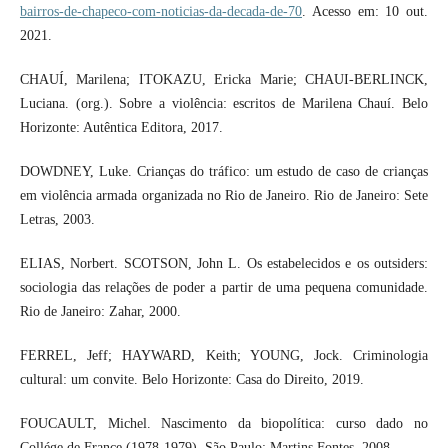
bairros-de-chapeco-com-noticias-da-decada-de-70
. Acesso em: 10 out.
2021.
CHAUÍ, Marilena; ITOKAZU, Ericka Marie; CHAUI-BERLINCK,
Luciana. (org.). Sobre a violência: escritos de Marilena Chauí. Belo
Horizonte: Autêntica Editora, 2017.
DOWDNEY, Luke. Crianças do tráfico: um estudo de caso de crianças
em violência armada organizada no Rio de Janeiro. Rio de Janeiro: Sete
Letras, 2003.
ELIAS, Norbert. SCOTSON, John L. Os estabelecidos e os outsiders:
sociologia das relações de poder a partir de uma pequena comunidade.
Rio de Janeiro: Zahar, 2000.
FERREL, Jeff; HAYWARD, Keith; YOUNG, Jock. Criminologia
cultural: um convite. Belo Horizonte: Casa do Direito, 2019.
FOUCAULT, Michel. Nascimento da biopolítica: curso dado no
Collége de France (1978-1979). São Paulo: Martins Fontes, 2008.