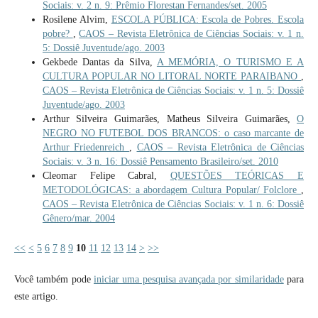
Sociais: v. 2 n. 9: Prêmio Florestan Fernandes/set. 2005
Rosilene Alvim,
ESCOLA PÚBLICA: Escola de Pobres. Escola
pobre?
,
CAOS – Revista Eletrônica de Ciências Sociais: v. 1 n.
5: Dossiê Juventude/ago. 2003
Gekbede Dantas da Silva,
A MEMÓRIA, O TURISMO E A
CULTURA POPULAR NO LITORAL NORTE PARAIBANO
,
CAOS – Revista Eletrônica de Ciências Sociais: v. 1 n. 5: Dossiê
Juventude/ago. 2003
Arthur Silveira Guimarães, Matheus Silveira Guimarães,
O
NEGRO NO FUTEBOL DOS BRANCOS: o caso marcante de
Arthur Friedenreich
,
CAOS – Revista Eletrônica de Ciências
Sociais: v. 3 n. 16: Dossiê Pensamento Brasileiro/set. 2010
Cleomar Felipe Cabral,
QUESTÕES TEÓRICAS E
METODOLÓGICAS: a abordagem Cultura Popular/ Folclore
,
CAOS – Revista Eletrônica de Ciências Sociais: v. 1 n. 6: Dossiê
Gênero/mar. 2004
<<
<
5
6
7
8
9
10
11
12
13
14
>
>>
Você também pode
iniciar uma pesquisa avançada por similaridade
para
este artigo.