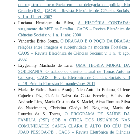
do registro de ocorrência em uma delegacia de polícia, Rio
Grande (RS)
,
CAOS – Revista Eletrônica de Ciências Sociais:
v. 1 n. 11: set. 2007
Luciana Henrique da Silva,
A HISTÓRIA CONTADA:
surgimento do MST na Paraíba
,
CAOS – Revista Eletrônica de
Ciências Sociais: v. 1 n. 1: abr. 2000
Vancarder Brito Souza,
O DRAGÃO E O POÇO DA DRAGA:
relações entre imagens e subjetividade na moderna Fortaleza
,
CAOS – Revista Eletrônica de Ciências Sociais: v. 1 n. 4: ago.
2002
Erygeanny Machado de Lira,
UMA TEORIA MORAL DA
SOBERANIA: O tratado de direito natural de Tomás Antônio
Gonzaga
,
CAOS – Revista Eletrônica de Ciências Sociais: v. 3
n. 19: Prêmio Florestan Fernandes/nov. 2011
Maria de Fátima Santos Araújo, Nico Antonio Bolama, Cirlene
Cajueiro Diz, Claúdia Naiza da Costa Ferreira, Heloísa de
Andrade Lins, Maria Cristina da S. Maciel, Aissa Romina Silva
do Nascimento, Christina Gladys M. Nogueira, Maria de
Lourdes da S. Torres,
O PROGRAMA DE SAÚDE DA
FAMÍLIA (PSF) SOB A ÓTICA DOS USUÁRIOS NAS
COMUNIDADES SANTA CLARA E ALTO DO CÉU EM
JOÃO PESSOA-PB
,
CAOS – Revista Eletrônica de Ciências