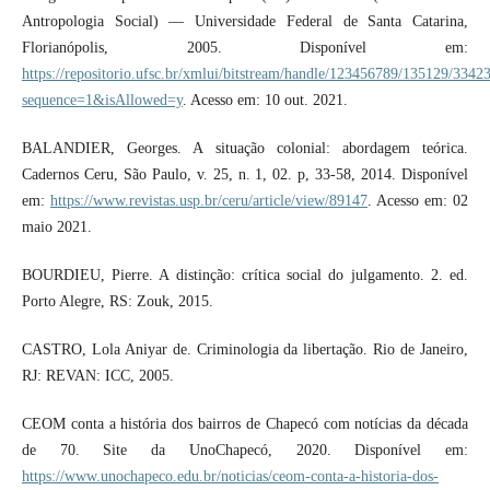
Antropologia Social) — Universidade Federal de Santa Catarina,
Florianópolis, 2005. Disponível em:
https://repositorio.ufsc.br/xmlui/bitstream/handle/123456789/135129/3342
sequence=1&isAllowed=y
. Acesso em: 10 out. 2021.
BALANDIER, Georges. A situação colonial: abordagem teórica.
Cadernos Ceru, São Paulo, v. 25, n. 1, 02. p, 33-58, 2014. Disponível
em:
https://www.revistas.usp.br/ceru/article/view/89147
. Acesso em: 02
maio 2021.
BOURDIEU, Pierre. A distinção: crítica social do julgamento. 2. ed.
Porto Alegre, RS: Zouk, 2015.
CASTRO, Lola Aniyar de. Criminologia da libertação. Rio de Janeiro,
RJ: REVAN: ICC, 2005.
CEOM conta a história dos bairros de Chapecó com notícias da década
de 70. Site da UnoChapecó, 2020. Disponível em:
https://www.unochapeco.edu.br/noticias/ceom-conta-a-historia-dos-