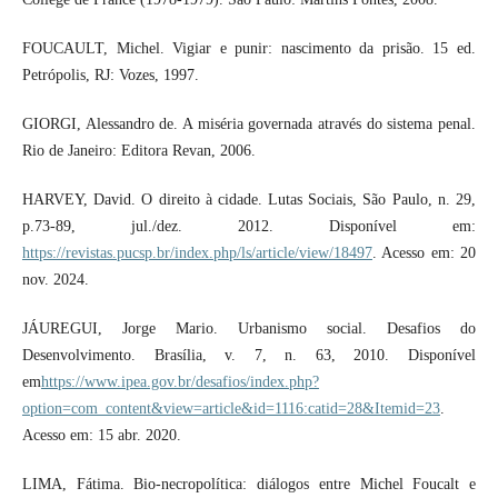
FOUCAULT, Michel. Vigiar e punir: nascimento da prisão. 15 ed.
Petrópolis, RJ: Vozes, 1997.
GIORGI, Alessandro de. A miséria governada através do sistema penal.
Rio de Janeiro: Editora Revan, 2006.
HARVEY, David. O direito à cidade. Lutas Sociais, São Paulo, n. 29,
p.73-89, jul./dez. 2012. Disponível em:
https://revistas.pucsp.br/index.php/ls/article/view/18497
. Acesso em: 20
nov. 2024.
JÁUREGUI, Jorge Mario. Urbanismo social. Desafios do
Desenvolvimento. Brasília, v. 7, n. 63, 2010. Disponível
em
https://www.ipea.gov.br/desafios/index.php?
option=com_content&view=article&id=1116:catid=28&Itemid=23
.
Acesso em: 15 abr. 2020.
LIMA, Fátima. Bio-necropolítica: diálogos entre Michel Foucalt e