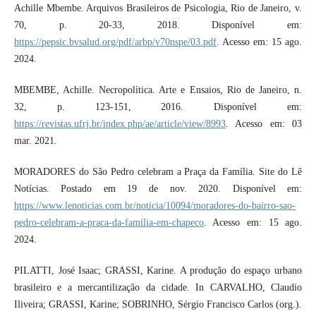
Achille Mbembe. Arquivos Brasileiros de Psicologia, Rio de Janeiro, v.
70, p. 20-33, 2018. Disponível em:
https://pepsic.bvsalud.org/pdf/arbp/v70nspe/03.pdf
. Acesso em: 15 ago.
2024.
MBEMBE, Achille. Necropolítica. Arte e Ensaios, Rio de Janeiro, n.
32, p. 123-151, 2016. Disponível em:
https://revistas.ufrj.br/index.php/ae/article/view/8993
. Acesso em: 03
mar. 2021.
MORADORES do São Pedro celebram a Praça da Família. Site do Lê
Notícias. Postado em 19 de nov. 2020. Disponível em:
https://www.lenoticias.com.br/noticia/10094/moradores-do-bairro-sao-
pedro-celebram-a-praca-da-familia-em-chapeco
. Acesso em: 15 ago.
2024.
PILATTI, José Isaac; GRASSI, Karine. A produção do espaço urbano
brasileiro e a mercantilização da cidade. In CARVALHO, Claudio
Iliveira; GRASSI, Karine; SOBRINHO, Sérgio Francisco Carlos (org.).