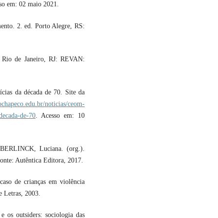
sso em: 02 maio 2021.
ento. 2. ed. Porto Alegre, RS:
. Rio de Janeiro, RJ: REVAN:
cias da década de 70. Site da
ochapeco.edu.br/noticias/ceom-
-decada-de-70
. Acesso em: 10
BERLINCK, Luciana. (org.).
onte: Autêntica Editora, 2017.
aso de crianças em violência
e Letras, 2003.
os outsiders: sociologia das