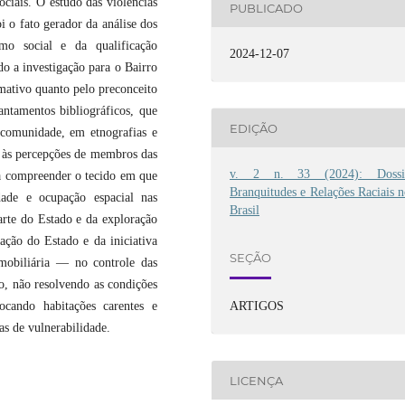
ociais. O estudo das violências
PUBLICADO
i o fato gerador da análise dos
mo social e da qualificação
2024-12-07
o a investigação para o Bairro
mativo quanto pelo preconceito
antamentos bibliográficos, que
EDIÇÃO
 comunidade, em etnografias e
o às percepções de membros das
v. 2 n. 33 (2024): Dossi
sa compreender o tecido em que
Branquitudes e Relações Raciais 
dade e ocupação espacial nas
Brasil
parte do Estado e da exploração
ção do Estado e da iniciativa
SEÇÃO
mobiliária — no controle das
o, não resolvendo as condições
ARTIGOS
ocando habitações carentes e
as de vulnerabilidade.
LICENÇA