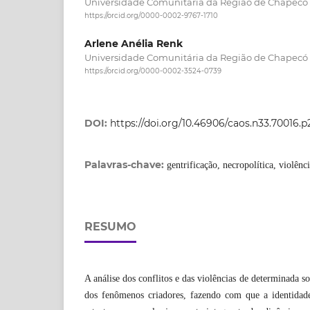
Universidade Comunitária da Região de Chape
https://orcid.org/0000-0002-9767-1710
Arlene Anélia Renk
Universidade Comunitária da Região de Chape
https://orcid.org/0000-0002-3524-0739
DOI:
https://doi.org/10.46906/caos.n33.70016.p
Palavras-chave:
gentrificação, necropolítica, violênc
RESUMO
A análise dos conflitos e das violências de determinada s
dos fenômenos criadores, fazendo com que a identidade 