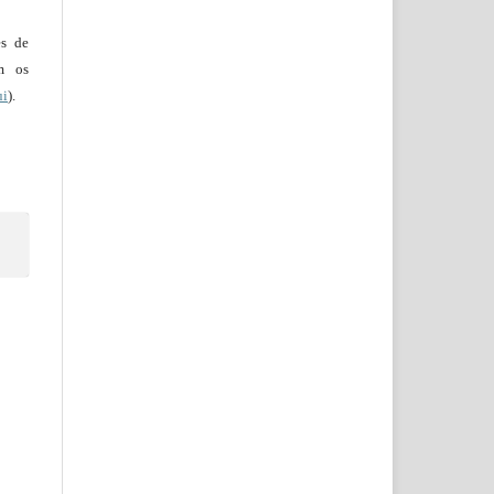
es de
em os
ui
).