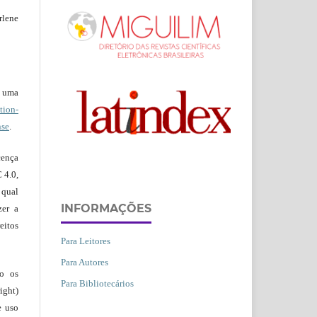
rlene
b uma
ion-
nse
.
ença
 4.0,
 qual
INFORMAÇÕES
zer a
eitos
Para Leitores
Para Autores
ão os
Para Bibliotecários
ight)
e uso