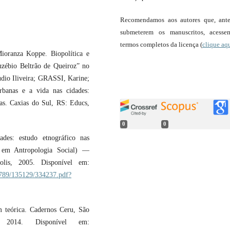
Recomendamos aos autores que, ant
submeterem os manuscritos, acess
termos completos da licença (
clique aq
ranza Koppe. Biopolítica e
Euzébio Beltrão de Queiroz” no
io Iliveira; GRASSI, Karine;
banas e a vida nas cidades:
ias. Caxias do Sul, RS: Educs,
0
0
des: estudo etnográfico nas
o em Antropologia Social) —
polis, 2005. Disponível em:
56789/135129/334237.pdf?
 teórica. Cadernos Ceru, São
014. Disponível em: