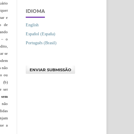
uário
lquer
IDIOMA
mar e
lo de
English
vando
Español (España)
– o
Português (Brasil)
dito,
ar se
podem
s não
ENVIAR SUBMISSÃO
io ou
 (b)
e ser
)
sem
s não
didas
injam
que a