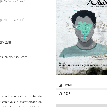
có (UNOCHAPECÓ)
có (UNOCHAPECÓ)
217-238
ias, bairro São Pedro.
HTML
PDF
ociedade não pode ser destacada
coletiva e a historicidade da