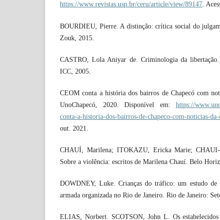
https://www.revistas.usp.br/ceru/article/view/89147
. Ace
BOURDIEU, Pierre. A distinção: crítica social do julgam
Zouk, 2015.
CASTRO, Lola Aniyar de. Criminologia da libertação
ICC, 2005.
CEOM conta a história dos bairros de Chapecó com notí
UnoChapecó, 2020. Disponível em:
https://www.un
conta-a-historia-dos-bairros-de-chapeco-com-noticias-da
out. 2021.
CHAUÍ, Marilena; ITOKAZU, Ericka Marie; CHAUI-
Sobre a violência: escritos de Marilena Chauí. Belo Horiz
DOWDNEY, Luke. Crianças do tráfico: um estudo de c
armada organizada no Rio de Janeiro. Rio de Janeiro: Set
ELIAS, Norbert. SCOTSON, John L. Os estabelecidos e 