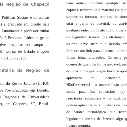
para outros, podendo qualquer us
 da Região de Chapecó
copiar e redistribuir o material em qua
suporte ou formato, remixar, transfor
Políticas Sociais e dinâmicas
criar a partir do material, ou usá-
2) e graduado em direito pela
qualquer outro propósito lícito, obser
Atualmente é professor titular
os seguintes termos: (a)
atribuição
 à Pesquisa. Lider do grupo
usuário deve atribuir o devido cré
olve pesquisas no campo da
fornecer um link para a licença, e indic
o), teorias de Estado e ações
foram feitas alterações. Os usos 
4714091333725139
.
ocorrer de qualquer forma razoável, ma
nitária da Região de
de uma forma que sugira haver o apo
aprovação do licenciante;
ral do Rio de Janeiro (UFRJ),
NãoComercial
– o material não pod
 de Pós-Graduação em Direito,
usado para fins comerciais; (c
s Regionais da Universidade
restrições adicionais
– os usuário
, em Chapecó, SC, Brasil.
podem aplicar termos jurídicos ou me
de caráter tecnológico que restr
legalmente outros de fazerem algo 
licença permita.