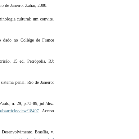
io de Janeiro: Zahar, 2000.
logia cultural: um convite.
o dado no Collége de France
isão. 15 ed. Petrópolis, RJ:
sistema penal. Rio de Janeiro:
ulo, n. 29, p.73-89, jul./dez.
p/ls/article/view/18497
. Acesso
Desenvolvimento. Brasília, v.