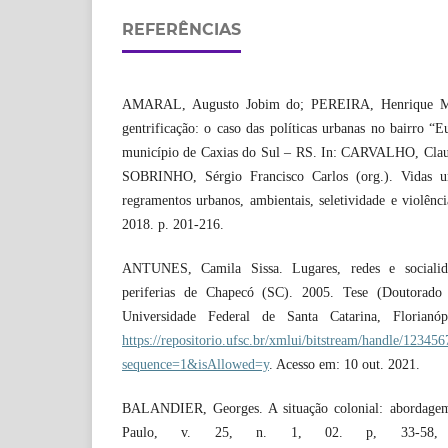
REFERÊNCIAS
AMARAL, Augusto Jobim do; PEREIRA, Henrique Mio
gentrificação: o caso das políticas urbanas no bairro “
município de Caxias do Sul – RS. In: CARVALHO, Claud
SOBRINHO, Sérgio Francisco Carlos (org.). Vidas ur
regramentos urbanos, ambientais, seletividade e violênc
2018. p. 201-216.
ANTUNES, Camila Sissa. Lugares, redes e socialida
periferias de Chapecó (SC). 2005. Tese (Doutorad
Universidade Federal de Santa Catarina, Florianó
https://repositorio.ufsc.br/xmlui/bitstream/handle/1234
sequence=1&isAllowed=y
. Acesso em: 10 out. 2021.
BALANDIER, Georges. A situação colonial: abordagem
Paulo, v. 25, n. 1, 02. p, 33-58, 2