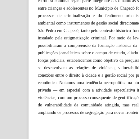
estrutura comunal sejam parte integrante das dinâmicas s
entre crianças e adolescentes no Município de Chapecó fo
processos de criminalização e do fenômeno urbanis
ambiental como instrumentos de gestão social direcionand
São Pedro em Chapecó, tanto pelo contexto histórico-for
instalado pela estigmatização criminal. Por meio de lev
possibilitaram a compreensão da formação histórica da
publicações jornalísticas sobre o campo de estudo, aliad
forças policiais, estabelecemos como objetivo da pesqui
se desenvolvem as relações de violência, vulnerabili
conexões entre o direito à cidade e a gestão social por 
econômica. Notamos uma tendência necropolítica na atua
privada — em especial com a atividade especulativa i
violências, com um processo consequente de gentrificaçã
de vulnerabilidade da comunidade atingida, mas real
ampliando os processos de segregação para novas fronteir