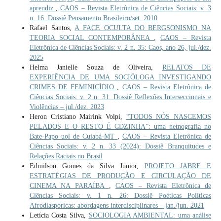
aprendiz
,
CAOS – Revista Eletrônica de Ciências Sociais: v. 3
n. 16: Dossiê Pensamento Brasileiro/set. 2010
Rafael Santos,
A FACE OCULTA DO BERGSONISMO NA
TEORIA SOCIAL CONTEMPORÂNEA
,
CAOS – Revista
Eletrônica de Ciências Sociais: v. 2 n. 35: Caos, ano 26, jul./dez.
2025
Helma Janielle Souza de Oliveira,
RELATOS DE
EXPERIÊNCIA DE UMA SOCIÓLOGA INVESTIGANDO
CRIMES DE FEMINICÍDIO
,
CAOS – Revista Eletrônica de
Ciências Sociais: v. 2 n. 31: Dossiê Reflexões Interseccionais e
Violências – jul./dez. 2023
Heron Cristiano Mairink Volpi,
“TODOS NÓS NASCEMOS
PELADOS E O RESTO É CDZINHA”: uma netnografia no
Bate-Papo uol de Cuiabá-MT
,
CAOS – Revista Eletrônica de
Ciências Sociais: v. 2 n. 33 (2024): Dossiê Branquitudes e
Relações Raciais no Brasil
Edmilson Gomes da Silva Junior,
PROJETO JABRE E
ESTRATÉGIAS DE PRODUÇÃO E CIRCULAÇÃO DE
CINEMA NA PARAÍBA
,
CAOS – Revista Eletrônica de
Ciências Sociais: v. 1 n. 26: Dossiê Poéticas Políticas
Afrodiaspóricas: abordagens interdisciplinares – jan./jun. 2021
Letícia Costa Silva,
SOCIOLOGIA AMBIENTAL: uma análise