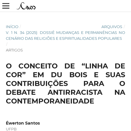
INÍCIO
/
ARQUIVOS
/
V. 1 N. 34 (2025): DOSSIÊ MUDANÇAS E PERMANÊNCIAS NO
CENÁRIO DAS RELIGIÕES E ESPIRITUALIDADES POPULARES
/
ARTIGOS
O CONCEITO DE “LINHA DE
COR” EM DU BOIS E SUAS
CONTRIBUIÇÕES PARA O
DEBATE ANTIRRACISTA NA
CONTEMPORANEIDADE
Éwerton Santos
UFPB