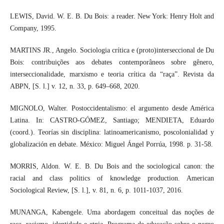
LEWIS, David. W. E. B. Du Bois: a reader. New York: Henry Holt and
Company, 1995.
MARTINS JR., Angelo. Sociologia crítica e (proto)interseccional de Du
Bois: contribuições aos debates contemporâneos sobre gênero,
interseccionalidade, marxismo e teoria crítica da “raça”. Revista da
ABPN, [S. l.] v. 12, n. 33, p. 649–668, 2020.
MIGNOLO, Walter. Postoccidentalismo: el argumento desde América
Latina. In: CASTRO-GÓMEZ, Santiago; MENDIETA, Eduardo
(coord.). Teorías sin disciplina: latinoamericanismo, poscolonialidad y
globalización en debate. México: Miguel Ángel Porrúa, 1998. p. 31-58.
MORRIS, Aldon. W. E. B. Du Bois and the sociological canon: the
racial and class politics of knowledge production. American
Sociological Review, [S. l.], v. 81, n. 6, p. 1011-1037, 2016.
MUNANGA, Kabengele. Uma abordagem conceitual das noções de