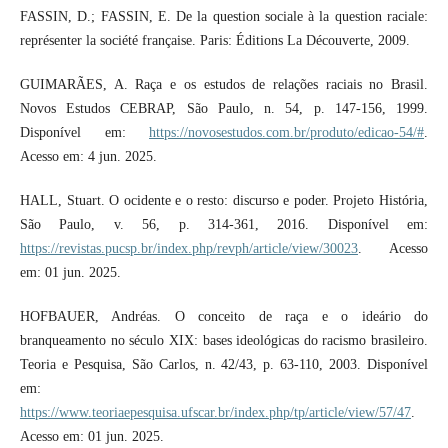
FASSIN, D.; FASSIN, E. De la question sociale à la question raciale:
représenter la société française. Paris: Éditions La Découverte, 2009.
GUIMARÃES, A. Raça e os estudos de relações raciais no Brasil.
Novos Estudos CEBRAP, São Paulo, n. 54, p. 147-156, 1999.
Disponível em:
https://novosestudos.com.br/produto/edicao-54/#
.
Acesso em: 4 jun. 2025.
HALL, Stuart. O ocidente e o resto: discurso e poder. Projeto História,
São Paulo, v. 56, p. 314-361, 2016. Disponível em:
https://revistas.pucsp.br/index.php/revph/article/view/30023
. Acesso
em: 01 jun. 2025.
HOFBAUER, Andréas. O conceito de raça e o ideário do
branqueamento no século XIX: bases ideológicas do racismo brasileiro.
Teoria e Pesquisa, São Carlos, n. 42/43, p. 63-110, 2003. Disponível
em:
https://www.teoriaepesquisa.ufscar.br/index.php/tp/article/view/57/47
.
Acesso em: 01 jun. 2025.