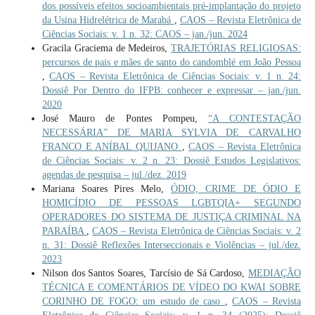
dos possíveis efeitos socioambientais pré-implantação do projeto
da Usina Hidrelétrica de Marabá
,
CAOS – Revista Eletrônica de
Ciências Sociais: v. 1 n. 32: CAOS – jan./jun. 2024
Gracila Graciema de Medeiros,
TRAJETÓRIAS RELIGIOSAS:
percursos de pais e mães de santo do candomblé em João Pessoa
,
CAOS – Revista Eletrônica de Ciências Sociais: v. 1 n. 24:
Dossiê Por Dentro do IFPB: conhecer e expressar – jan./jun.
2020
José Mauro de Pontes Pompeu,
“A CONTESTAÇÃO
NECESSÁRIA” DE MARIA SYLVIA DE CARVALHO
FRANCO E ANÍBAL QUIJANO
,
CAOS – Revista Eletrônica
de Ciências Sociais: v. 2 n. 23: Dossiê Estudos Legislativos:
agendas de pesquisa – jul./dez. 2019
Mariana Soares Pires Melo,
ÓDIO, CRIME DE ÓDIO E
HOMICÍDIO DE PESSOAS LGBTQIA+ SEGUNDO
OPERADORES DO SISTEMA DE JUSTIÇA CRIMINAL NA
PARAÍBA
,
CAOS – Revista Eletrônica de Ciências Sociais: v. 2
n. 31: Dossiê Reflexões Interseccionais e Violências – jul./dez.
2023
Nilson dos Santos Soares, Tarcísio de Sá Cardoso,
MEDIAÇÃO
TÉCNICA E COMENTÁRIOS DE VÍDEO DO KWAI SOBRE
CORINHO DE FOGO: um estudo de caso
,
CAOS – Revista