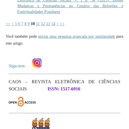
Eletrônica de Ciências Sociais: v. 1 n. 34 (2025): Dossiê
Mudanças e Permanências no Cenário das Religiões e
Espiritualidades Populares
<<
<
5
6
7
8
9
10
11
12
13
14
>
>>
Você também pode
iniciar uma pesquisa avançada por similaridade
para
este artigo.
Siga-nos:
CAOS – REVISTA ELETRÔNICA DE CIÊNCIAS
SOCIAIS
ISSN: 1517-6916