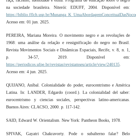
raça, racismo, identidade e etnia. Programa de educação sobre o negro
na sociedade brasileira. Niterói: EDUFF, 2004. Disponível em:
https://biblio.fflch.usp.br/Munanga_K_UmaAbordagemConceitualDasNoco
Acesso em: 01 jun. 2025.
PEREIRA, Mariana Moreira. O movimento negro e as revoluções de
1968: uma análise da relação e ressignificação do negro no Brasil.
Revista Movimentos Sociais e Dinâmicas Espaciais, Recife, v. 8, n. 1,
p. 34-57, 2019. Disponível em:
https://periodicos.ufpe.br/revistas/revistamseu/article/view/240135
.
Acesso em: 4 jun. 2025.
QUIJANO, Aníbal. Colonialidade do poder, eurocentrismo e América
Latina. In: LANDER, Edgardo (coord.). La colonialidad del saber:
eurocentrismo y ciencias sociales, perspectivas latino-americanas.
Buenos Aires: CLACSO, 2000. p. 117-142.
SAID, Edward W. Orientalism. New York: Pantheon Books, 1978.
SPIVAK, Gayatri Chakravorty. Pode o subalterno falar? Belo