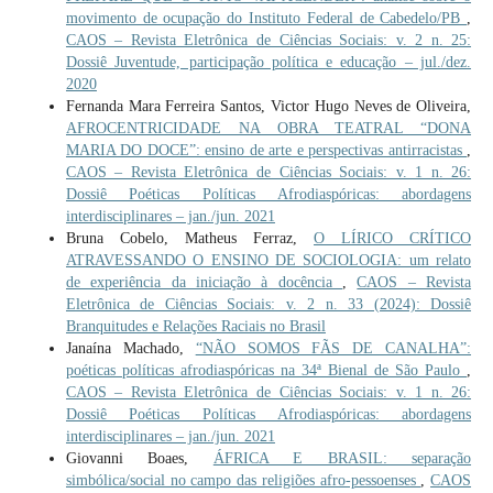
movimento de ocupação do Instituto Federal de Cabedelo/PB
,
CAOS – Revista Eletrônica de Ciências Sociais: v. 2 n. 25:
Dossiê Juventude, participação política e educação – jul./dez.
2020
Fernanda Mara Ferreira Santos, Victor Hugo Neves de Oliveira,
AFROCENTRICIDADE NA OBRA TEATRAL “DONA
MARIA DO DOCE”: ensino de arte e perspectivas antirracistas
,
CAOS – Revista Eletrônica de Ciências Sociais: v. 1 n. 26:
Dossiê Poéticas Políticas Afrodiaspóricas: abordagens
interdisciplinares – jan./jun. 2021
Bruna Cobelo, Matheus Ferraz,
O LÍRICO CRÍTICO
ATRAVESSANDO O ENSINO DE SOCIOLOGIA: um relato
de experiência da iniciação à docência
,
CAOS – Revista
Eletrônica de Ciências Sociais: v. 2 n. 33 (2024): Dossiê
Branquitudes e Relações Raciais no Brasil
Janaína Machado,
“NÃO SOMOS FÃS DE CANALHA”:
poéticas políticas afrodiaspóricas na 34ª Bienal de São Paulo
,
CAOS – Revista Eletrônica de Ciências Sociais: v. 1 n. 26:
Dossiê Poéticas Políticas Afrodiaspóricas: abordagens
interdisciplinares – jan./jun. 2021
Giovanni Boaes,
ÁFRICA E BRASIL: separação
simbólica/social no campo das religiões afro-pessoenses
,
CAOS