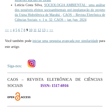
Relações Raciais no Brasil
Letícia Costa Silva,
SOCIOLOGIA AMBIENTAL: uma análise
dos possíveis efeitos socioambientais pré-implantação do projeto
da Usina Hidrelétrica de Marabá
,
CAOS – Revista Eletrônica de
Ciências Sociais: v. 1 n. 32: CAOS – jan./jun. 2024
<<
<
4
5
6
7
8
9
10
11
12
13
>
>>
Você também pode
iniciar uma pesquisa avançada por similaridade
para
este artigo.
Siga-nos:
CAOS – REVISTA ELETRÔNICA DE CIÊNCIAS
SOCIAIS
ISSN: 1517-6916