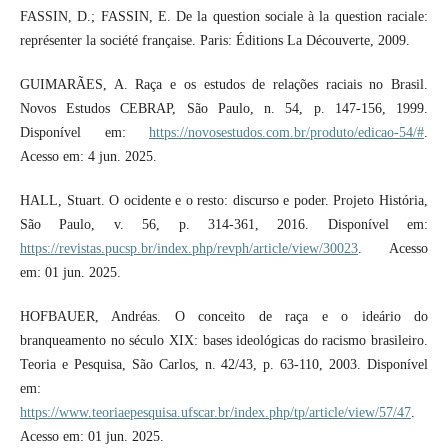
FASSIN, D.; FASSIN, E. De la question sociale à la question raciale:
représenter la société française. Paris: Éditions La Découverte, 2009.
GUIMARÃES, A. Raça e os estudos de relações raciais no Brasil.
Novos Estudos CEBRAP, São Paulo, n. 54, p. 147-156, 1999.
Disponível em:
https://novosestudos.com.br/produto/edicao-54/#
.
Acesso em: 4 jun. 2025.
HALL, Stuart. O ocidente e o resto: discurso e poder. Projeto História,
São Paulo, v. 56, p. 314-361, 2016. Disponível em:
https://revistas.pucsp.br/index.php/revph/article/view/30023
. Acesso
em: 01 jun. 2025.
HOFBAUER, Andréas. O conceito de raça e o ideário do
branqueamento no século XIX: bases ideológicas do racismo brasileiro.
Teoria e Pesquisa, São Carlos, n. 42/43, p. 63-110, 2003. Disponível
em:
https://www.teoriaepesquisa.ufscar.br/index.php/tp/article/view/57/47
.
Acesso em: 01 jun. 2025.