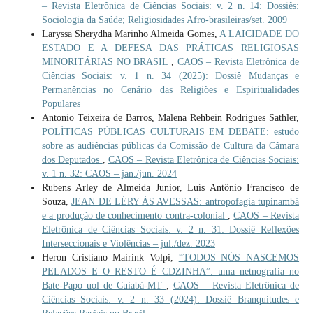
– Revista Eletrônica de Ciências Sociais: v. 2 n. 14: Dossiês:
Sociologia da Saúde; Religiosidades Afro-brasileiras/set. 2009
Laryssa Sherydha Marinho Almeida Gomes,
A LAICIDADE DO
ESTADO E A DEFESA DAS PRÁTICAS RELIGIOSAS
MINORITÁRIAS NO BRASIL
,
CAOS – Revista Eletrônica de
Ciências Sociais: v. 1 n. 34 (2025): Dossiê Mudanças e
Permanências no Cenário das Religiões e Espiritualidades
Populares
Antonio Teixeira de Barros, Malena Rehbein Rodrigues Sathler,
POLÍTICAS PÚBLICAS CULTURAIS EM DEBATE: estudo
sobre as audiências públicas da Comissão de Cultura da Câmara
dos Deputados
,
CAOS – Revista Eletrônica de Ciências Sociais:
v. 1 n. 32: CAOS – jan./jun. 2024
Rubens Arley de Almeida Junior, Luís Antônio Francisco de
Souza,
JEAN DE LÉRY ÀS AVESSAS: antropofagia tupinambá
e a produção de conhecimento contra-colonial
,
CAOS – Revista
Eletrônica de Ciências Sociais: v. 2 n. 31: Dossiê Reflexões
Interseccionais e Violências – jul./dez. 2023
Heron Cristiano Mairink Volpi,
“TODOS NÓS NASCEMOS
PELADOS E O RESTO É CDZINHA”: uma netnografia no
Bate-Papo uol de Cuiabá-MT
,
CAOS – Revista Eletrônica de
Ciências Sociais: v. 2 n. 33 (2024): Dossiê Branquitudes e