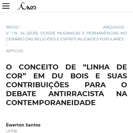
INÍCIO
/
ARQUIVOS
/
V. 1 N. 34 (2025): DOSSIÊ MUDANÇAS E PERMANÊNCIAS NO
CENÁRIO DAS RELIGIÕES E ESPIRITUALIDADES POPULARES
/
ARTIGOS
O CONCEITO DE “LINHA DE
COR” EM DU BOIS E SUAS
CONTRIBUIÇÕES PARA O
DEBATE ANTIRRACISTA NA
CONTEMPORANEIDADE
Éwerton Santos
UFPB