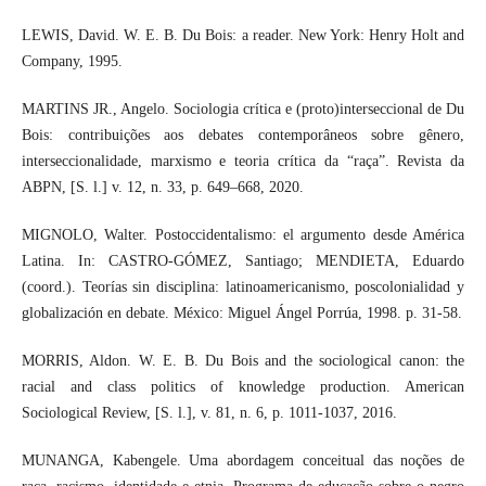
LEWIS, David. W. E. B. Du Bois: a reader. New York: Henry Holt and
Company, 1995.
MARTINS JR., Angelo. Sociologia crítica e (proto)interseccional de Du
Bois: contribuições aos debates contemporâneos sobre gênero,
interseccionalidade, marxismo e teoria crítica da “raça”. Revista da
ABPN, [S. l.] v. 12, n. 33, p. 649–668, 2020.
MIGNOLO, Walter. Postoccidentalismo: el argumento desde América
Latina. In: CASTRO-GÓMEZ, Santiago; MENDIETA, Eduardo
(coord.). Teorías sin disciplina: latinoamericanismo, poscolonialidad y
globalización en debate. México: Miguel Ángel Porrúa, 1998. p. 31-58.
MORRIS, Aldon. W. E. B. Du Bois and the sociological canon: the
racial and class politics of knowledge production. American
Sociological Review, [S. l.], v. 81, n. 6, p. 1011-1037, 2016.
MUNANGA, Kabengele. Uma abordagem conceitual das noções de