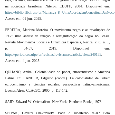
raça, racismo, identidade e etnia. Programa de educação sobre o negro
na sociedade brasileira. Niterói: EDUFF, 2004. Disponível em:
https://biblio.fflch.usp.br/Munanga_K_UmaAbordagemConceitualDasNoco
Acesso em: 01 jun. 2025.
PEREIRA, Mariana Moreira. O movimento negro e as revoluções de
1968: uma análise da relação e ressignificação do negro no Brasil.
Revista Movimentos Sociais e Dinâmicas Espaciais, Recife, v. 8, n. 1,
p. 34-57, 2019. Disponível em:
https://periodicos.ufpe.br/revistas/revistamseu/article/view/240135
.
Acesso em: 4 jun. 2025.
QUIJANO, Aníbal. Colonialidade do poder, eurocentrismo e América
Latina. In: LANDER, Edgardo (coord.). La colonialidad del saber:
eurocentrismo y ciencias sociales, perspectivas latino-americanas.
Buenos Aires: CLACSO, 2000. p. 117-142.
SAID, Edward W. Orientalism. New York: Pantheon Books, 1978.
SPIVAK, Gayatri Chakravorty. Pode o subalterno falar? Belo