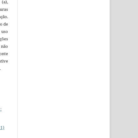
(a),
uras
ação.
o de
 uso
ções
 não
onte
tive
.
:
11)