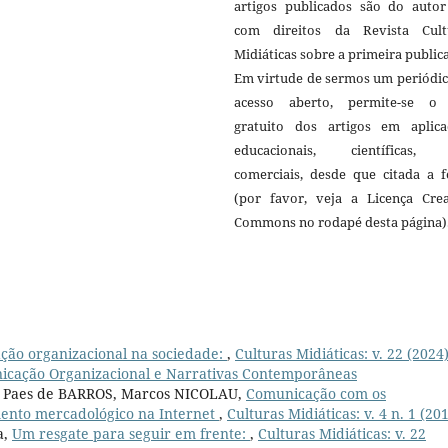
artigos publicados são do autor 
com direitos da Revista Cult
Midiáticas sobre a primeira public
Em virtude de sermos um periódic
acesso aberto, permite-se o
gratuito dos artigos em aplica
educacionais, científicas,
comerciais, desde que citada a f
(por favor, veja a Licença Crea
Commons no rodapé desta página)
ção organizacional na sociedade:
,
Culturas Midiáticas: v. 22 (2024)
nicação Organizacional e Narrativas Contemporâneas
 Paes de BARROS, Marcos NICOLAU,
Comunicação com os
amento mercadológico na Internet
,
Culturas Midiáticas: v. 4 n. 1 (20
a,
Um resgate para seguir em frente:
,
Culturas Midiáticas: v. 22