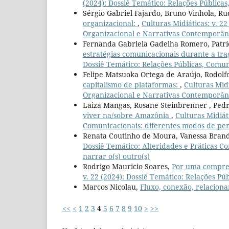
(2024): Dossiê Temático: Relações Públic
Sérgio Gabriel Fajardo, Bruno Vinhola, R
organizacional:
,
Culturas Midiáticas: v. 2
Organizacional e Narrativas Contemporân
Fernanda Gabriela Gadelha Romero, Patríc
estratégias comunicacionais durante a tra
Dossiê Temático: Relações Públicas, Comu
Felipe Matsuoka Ortega de Araújo, Rodol
capitalismo de plataformas:
,
Culturas Midi
Organizacional e Narrativas Contemporân
Laiza Mangas, Rosane Steinbrenner , Ped
viver na/sobre Amazônia
,
Culturas Midiáti
Comunicacionais: diferentes modos de pens
Renata Coutinho de Moura, Vanessa Bran
Dossiê Temático: Alteridades e Práticas C
narrar o(s) outro(s)
Rodrigo Mauricio Soares,
Por uma compree
v. 22 (2024): Dossiê Temático: Relações 
Marcos Nicolau,
Fluxo, conexão, relacion
<<
<
1
2
3
4
5
6
7
8
9
10
>
>>