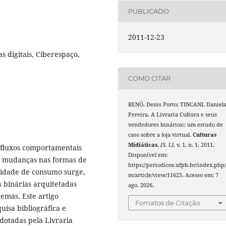
PUBLICADO
2011-12-23
 digitais, Ciberespaço,
COMO CITAR
RENÓ, Denis Porto; TINCANI, Daniel
Pereira. A Livraria Cultura e seus
vendedores binários:: um estudo de
caso sobre a loja virtual.
Culturas
Midiáticas
,
[S. l.]
, v. 1, n. 1, 2011.
 fluxos comportamentais
Disponível em:
s mudanças nas formas de
https://periodicos.ufpb.br/index.php/
lidade de consumo surge,
m/article/view/11625. Acesso em: 7
 binárias arquitetadas
ago. 2026.
temas. Este artigo
Fomatos de Citação
isa bibliográfica e
dotadas pela Livraria