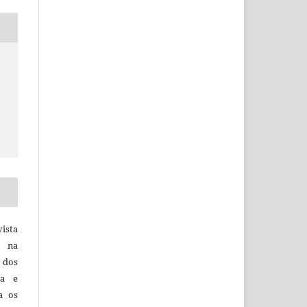
vista
a na
, dos
sa e
ra os