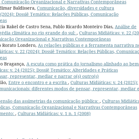
as, Comunicação Organizacional e Narrativas Contemporâneas
udimar Baldissera,
Comunicação, diversidades e cultura
2 (2024): Dossiê Temático: Relações Públicas, Comunicação
eas
ia Rakel de Castro Sena, Pablo Ricardo Monteiro Dias,
Análise de
gédia climática no rio grande do sul:
,
Culturas Midiáticas: v. 22 (20
nicação Organizacional e Narrativas Contemporâneas
fo Rorato Londero,
As relações públicas e a ferramenta narrativa n
áticas: v. 22 (2024): Dossiê Temático: Relações Públicas, Comunica
eas
ro Bragança,
A escuta como prática do jornalismo alinhado ao bem
cas: v. 24 (2025): Dossiê Temático: Alteridades e Práticas
ar, representar, mediar e narrar o(s) outro(s)
dão,
Entre o encontro e a escrita
,
Culturas Midiáticas: v. 24 (2025):
omunicacionais: diferentes modos de pensar, representar, mediar 
nsão das assimetrias da comunicação pública:
,
Culturas Midiátic
Públicas, Comunicação Organizacional e Narrativas Contemporâneas
amento:
,
Culturas Midiáticas: v. 1 n. 1 (2008)