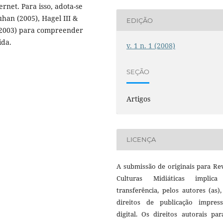
rnet. Para isso, adota-se
uhan (2005), Hagel III &
EDIÇÃO
(2003) para compreender
ida.
v. 1 n. 1 (2008)
SEÇÃO
Artigos
LICENÇA
A submissão de originais para Re
Culturas Midiáticas implic
transferência, pelos autores (as)
direitos de publicação impres
digital. Os direitos autorais pa