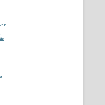
24):
o
ção
-
e
as: