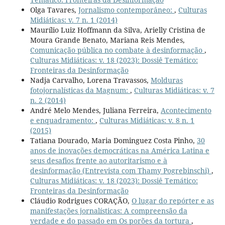
Olga Tavares,
Jornalismo contemporâneo:
,
Culturas
Midiáticas: v. 7 n. 1 (2014)
Maurílio Luiz Hoffmann da Silva, Arielly Cristina de
Moura Grande Benato, Mariana Reis Mendes,
Comunicação pública no combate à desinformação
,
Culturas Midiáticas: v. 18 (2023): Dossiê Temático:
Fronteiras da Desinformação
Nadja Carvalho, Lorena Travassos,
Molduras
fotojornalísticas da Magnum:
,
Culturas Midiáticas: v. 7
n. 2 (2014)
André Melo Mendes, Juliana Ferreira,
Acontecimento
e enquadramento:
,
Culturas Midiáticas: v. 8 n. 1
(2015)
Tatiana Dourado, Maria Dominguez Costa Pinho,
30
anos de inovações democráticas na América Latina e
seus desafios frente ao autoritarismo e à
desinformação (Entrevista com Thamy Pogrebinschi)
,
Culturas Midiáticas: v. 18 (2023): Dossiê Temático:
Fronteiras da Desinformação
Cláudio Rodrigues CORAÇÃO,
O lugar do repórter e as
manifestações jornalísticas: A compreensão da
verdade e do passado em Os porões da tortura
,