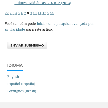
Culturas Midiáticas: v. 6 n. 2 (2013)
<<
<
3
4
5
6
7
8
9
10
11
12
>
>>
Você também pode
iniciar uma pesquisa avançada por
similaridade
para este artigo.
ENVIAR SUBMISSÃO
IDIOMA
English
Español (España)
Português (Brasil)