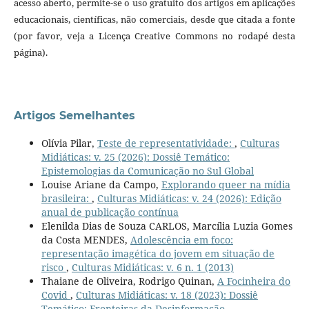
acesso aberto, permite-se o uso gratuito dos artigos em aplicações
educacionais, científicas, não comerciais, desde que citada a fonte
(por favor, veja a Licença Creative Commons no rodapé desta
página).
Artigos Semelhantes
Olívia Pilar,
Teste de representatividade:
,
Culturas
Midiáticas: v. 25 (2026): Dossiê Temático:
Epistemologias da Comunicação no Sul Global
Louise Ariane da Campo,
Explorando queer na mídia
brasileira:
,
Culturas Midiáticas: v. 24 (2026): Edição
anual de publicação contínua
Elenilda Dias de Souza CARLOS, Marcília Luzia Gomes
da Costa MENDES,
Adolescência em foco:
representação imagética do jovem em situação de
risco
,
Culturas Midiáticas: v. 6 n. 1 (2013)
Thaiane de Oliveira, Rodrigo Quinan,
A Focinheira do
Covid
,
Culturas Midiáticas: v. 18 (2023): Dossiê
Temático: Fronteiras da Desinformação