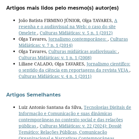
Artigos mais lidos pelo mesmo(s) autor(es)
João Batista FIRMINO JÚNIOR, Olga TAVARES,
A
resenha e o audiovisual na Web: o caso do site
Omelete
,
Culturas Midiáticas: v. 5 n. 1 (2012)
Olga Tavares,
Jornalismo contemporâneo:
,
Culturas
Midiáticas: v. 7 n. 1 (2014)
Olga Tavares,
Culturas midiáticas audiovisuais:
,
Culturas Midiáticas: v. 1 n. 1 (2008)
Liliane CALADO, Olga TAVARES,
Jornalismo científico:
o sentido da ciência em reportagens da revista VEJA
,
Culturas Midiáticas: v. 4 n. 1 (2011)
Artigos Semelhantes
Luiz Antonio Santana da Silva,
Tecnologias Digitais de
Informação e Comunicação e suas dinâmicas
contemporâneas no contexto social e das relações
públicas
,
Culturas Midiáticas: v. 22 (2024): Dossiê
Temático: Relações Públicas, Comunicação
Organizacional e Narrativas Contemporâneas