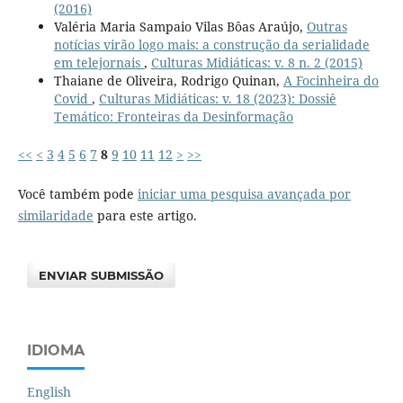
(2016)
Valéria Maria Sampaio Vilas Bôas Araújo,
Outras
notícias virão logo mais: a construção da serialidade
em telejornais
,
Culturas Midiáticas: v. 8 n. 2 (2015)
Thaiane de Oliveira, Rodrigo Quinan,
A Focinheira do
Covid
,
Culturas Midiáticas: v. 18 (2023): Dossiê
Temático: Fronteiras da Desinformação
<<
<
3
4
5
6
7
8
9
10
11
12
>
>>
Você também pode
iniciar uma pesquisa avançada por
similaridade
para este artigo.
ENVIAR SUBMISSÃO
IDIOMA
English