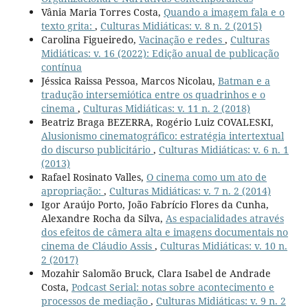
Vânia Maria Torres Costa,
Quando a imagem fala e o
texto grita:
,
Culturas Midiáticas: v. 8 n. 2 (2015)
Carolina Figueiredo,
Vacinação e redes
,
Culturas
Midiáticas: v. 16 (2022): Edição anual de publicação
contínua
Jéssica Raissa Pessoa, Marcos Nicolau,
Batman e a
tradução intersemiótica entre os quadrinhos e o
cinema
,
Culturas Midiáticas: v. 11 n. 2 (2018)
Beatriz Braga BEZERRA, Rogério Luiz COVALESKI,
Alusionismo cinematográfico: estratégia intertextual
do discurso publicitário
,
Culturas Midiáticas: v. 6 n. 1
(2013)
Rafael Rosinato Valles,
O cinema como um ato de
apropriação:
,
Culturas Midiáticas: v. 7 n. 2 (2014)
Igor Araújo Porto, João Fabrício Flores da Cunha,
Alexandre Rocha da Silva,
As espacialidades através
dos efeitos de câmera alta e imagens documentais no
cinema de Cláudio Assis
,
Culturas Midiáticas: v. 10 n.
2 (2017)
Mozahir Salomão Bruck, Clara Isabel de Andrade
Costa,
Podcast Serial: notas sobre acontecimento e
processos de mediação
,
Culturas Midiáticas: v. 9 n. 2