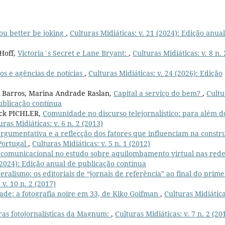
ou better be joking
,
Culturas Midiáticas: v. 21 (2024): Edição anua
 Hoff,
Victoria´s Secret e Lane Bryant:
,
Culturas Midiáticas: v. 8 n. 
ãos e agências de notícias
,
Culturas Midiáticas: v. 24 (2026): Edição
eli Barros, Marina Andrade Raslan,
Capital a serviço do bem?
,
Cultu
publicação contínua
nck PICHLER,
Comunidade no discurso telejornalístico: para além d
uras Midiáticas: v. 6 n. 2 (2013)
argumentativa e a reflecção dos fatores que influenciam na constr
 Portugal
,
Culturas Midiáticas: v. 5 n. 1 (2012)
 comunicacional no estudo sobre aquilombamento virtual nas rede
 (2024): Edição anual de publicação contínua
alismo: os editoriais de “jornais de referência” ao final do prime
 v. 10 n. 2 (2017)
ade: a fotografia noire em 33, de Kiko Goifman
,
Culturas Midiática
as fotojornalísticas da Magnum:
,
Culturas Midiáticas: v. 7 n. 2 (20