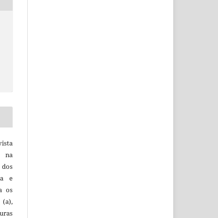
vista
a na
, dos
sa e
ra os
(a),
uras