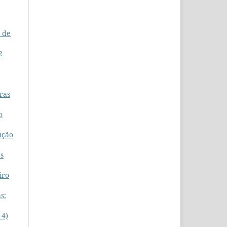
l de
2
ras
o
ução
s
iro
s:
14)