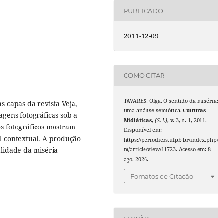
PUBLICADO
2011-12-09
COMO CITAR
TAVARES, Olga. O sentido da miséria:
s capas da revista Veja,
uma análise semiótica.
Culturas
gens fotográficas sob a
Midiáticas
,
[S. l.]
, v. 3, n. 1, 2011.
os fotográficos mostram
Disponível em:
l contextual. A produção
https://periodicos.ufpb.br/index.php/
alidade da miséria
m/article/view/11723. Acesso em: 8
ago. 2026.
Fomatos de Citação