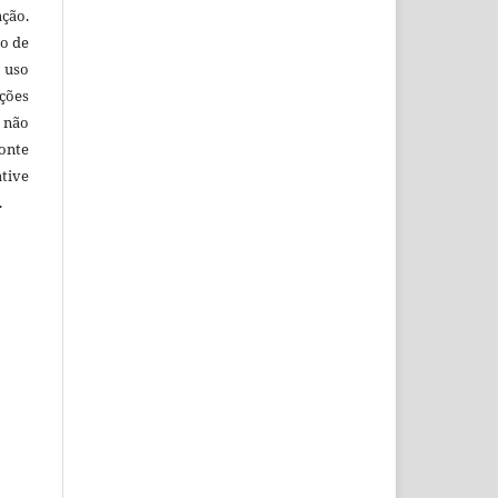
ação.
o de
 uso
ções
 não
onte
tive
.