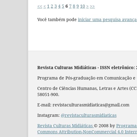
<<
<
1
2
3
4
5
6
7
8
9
10
>
>>
Você também pode
iniciar uma pesquisa avança
Revista Culturas Midiáticas
-
ISSN eletrônico:
Programa de Pós-graduação em Comunicação e Cu
Centro de Ciências Humanas, Letras e Artes (CCH
58051-900.
E-mail: revistaculturasmidiaticas@gmail.com
Instagram:
@revistaculturasmidiaticas
Revista Culturas Midiáticas
© 2008 by
Programa 
Commons Attribution-NonCommercial 4.0 Intern