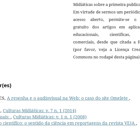
Midiáticas sobre a primeira public
Em virtude de sermos um periódic
acesso aberto, permite-se o
gratuito dos artigos em aplica
educacionais, científicas,
comerciais, desde que citada a f
(por favor, veja a Licença Crea
Commons no rodapé desta página)
r(es)
ES,
A resenha e o audiovisual na Web: o caso do site Omelete
,
:
,
Culturas Midiáticas: v. 7 n. 1 (2014)
suais:
,
Culturas Midiáticas: v. 1 n. 1 (2008)
o científico: o sentido da ciência em reportagens da revista VEJA
,