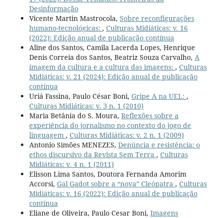
Desinformação
Vicente Martin Mastrocola,
Sobre reconfigurações
humano-tecnológicas:
,
Culturas Midiáticas: v. 16
(2022): Edição anual de publicação contínua
Aline dos Santos, Camila Lacerda Lopes, Henrique
Denis Correia dos Santos, Beatriz Souza Carvalho,
A
imagem da cultura e a cultura das imagens:
,
Culturas
Midiáticas: v. 21 (2024): Edição anual de publicação
contínua
Uriá Fassina, Paulo César Boni,
Gripe A na UEL:
,
Culturas Midiáticas: v. 3 n. 1 (2010)
Maria Betânia do S. Moura,
Reflexões sobre a
experiência do jornalismo no contexto do jogo de
linguagem
,
Culturas Midiáticas: v. 2 n. 1 (2009)
Antonio Simões MENEZES,
Denúncia e resistência: o
ethos discursivo da Revista Sem Terra
,
Culturas
Midiáticas: v. 4 n. 1 (2011)
Elisson Lima Santos, Doutora Fernanda Amorim
Accorsi,
Gal Gadot sobre a “nova” Cleópatra
,
Culturas
Midiáticas: v. 16 (2022): Edição anual de publicação
contínua
Eliane de Oliveira, Paulo Cesar Boni,
Imagens