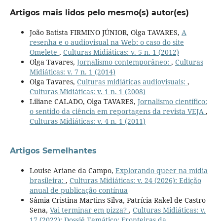
Artigos mais lidos pelo mesmo(s) autor(es)
João Batista FIRMINO JÚNIOR, Olga TAVARES,
A
resenha e o audiovisual na Web: o caso do site
Omelete
,
Culturas Midiáticas: v. 5 n. 1 (2012)
Olga Tavares,
Jornalismo contemporâneo:
,
Culturas
Midiáticas: v. 7 n. 1 (2014)
Olga Tavares,
Culturas midiáticas audiovisuais:
,
Culturas Midiáticas: v. 1 n. 1 (2008)
Liliane CALADO, Olga TAVARES,
Jornalismo científico:
o sentido da ciência em reportagens da revista VEJA
,
Culturas Midiáticas: v. 4 n. 1 (2011)
Artigos Semelhantes
Louise Ariane da Campo,
Explorando queer na mídia
brasileira:
,
Culturas Midiáticas: v. 24 (2026): Edição
anual de publicação contínua
Sâmia Cristina Martins Silva, Patrícia Rakel de Castro
Sena,
Vai terminar em pizza?
,
Culturas Midiáticas: v.
17 (2022): Dossiê Temático: Fronteiras da