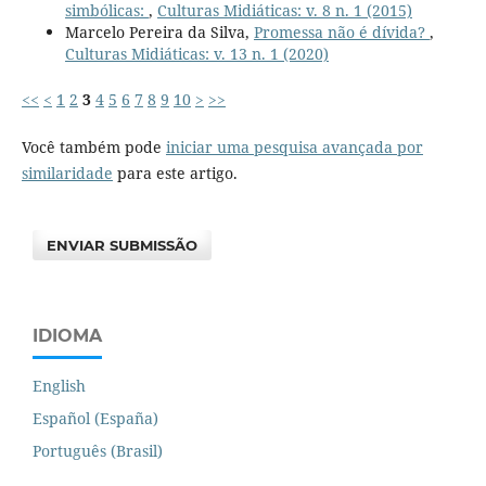
simbólicas:
,
Culturas Midiáticas: v. 8 n. 1 (2015)
Marcelo Pereira da Silva,
Promessa não é dívida?
,
Culturas Midiáticas: v. 13 n. 1 (2020)
<<
<
1
2
3
4
5
6
7
8
9
10
>
>>
Você também pode
iniciar uma pesquisa avançada por
similaridade
para este artigo.
ENVIAR SUBMISSÃO
IDIOMA
English
Español (España)
Português (Brasil)