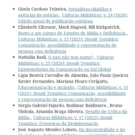
Gisela Cardoso Teixeira,
Jornalistas-cidadãos e
agências de notícias
,
Culturas Midiáticas: v. 24 (2026):
Edição anual de publicação contínua
Elizabeth Ellcessor, Mack Hagood, Bill Kirkpatrick,
Rumo a um campo de Estudos de Mídia e Deficiência
,
Culturas Midiáticas: v. 15 (2021): Dossiê Temático:
Comunicação, acessibilidade e representação de
pessoas com deficiência
Nathália Basil,
O gari não tem nome?
,
Culturas
Midiáticas: v. 25 (2026): Dossiê Temático:
Epistemologias da Comunicação no Sul Global
Lígia Beatriz Carvalho de Almeida, João Paulo Queiroz
Xavier Fernandes, Mariana Pícaro Cerigatto,
Educomunicação e inclusão
,
Culturas Midiáticas: v. 15
(2021): Dossiê Temático: Comunicação, acessibilidade
e representação de pessoas com deficiência
Sérgio Gabriel Fajardo, Rudimar Baldissera , Bruno
Vinhola, Amanda Braga Silveira,
Desafio de Crítica da
Mídia
,
Culturas Midiáticas: v. 17 (2022): Dossiê
Temático: Fronteiras da Desinformação
José Augusto Mendes Lobato,
Da discursividade e do