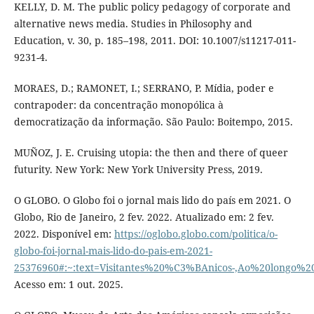
KELLY, D. M. The public policy pedagogy of corporate and
alternative news media. Studies in Philosophy and
Education, v. 30, p. 185–198, 2011. DOI: 10.1007/s11217-011-
9231-4.
MORAES, D.; RAMONET, I.; SERRANO, P. Mídia, poder e
contrapoder: da concentração monopólica à
democratização da informação. São Paulo: Boitempo, 2015.
MUÑOZ, J. E. Cruising utopia: the then and there of queer
futurity. New York: New York University Press, 2019.
O GLOBO. O Globo foi o jornal mais lido do país em 2021. O
Globo, Rio de Janeiro, 2 fev. 2022. Atualizado em: 2 fev.
2022. Disponível em:
https://oglobo.globo.com/politica/o-
globo-foi-jornal-mais-lido-do-pais-em-2021-
25376960#:~:text=Visitantes%20%C3%BAnicos-,Ao%20lon
Acesso em: 1 out. 2025.