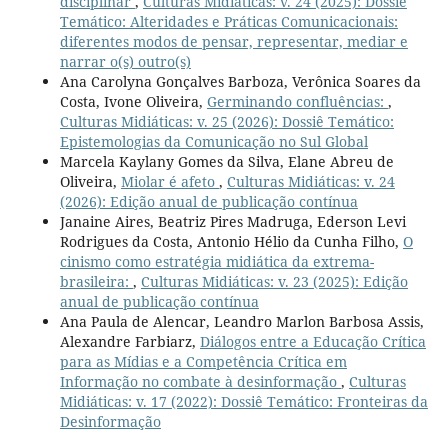
disciplinar
,
Culturas Midiáticas: v. 24 (2025): Dossiê
Temático: Alteridades e Práticas Comunicacionais:
diferentes modos de pensar, representar, mediar e
narrar o(s) outro(s)
Ana Carolyna Gonçalves Barboza, Verônica Soares da
Costa, Ivone Oliveira,
Germinando confluências:
,
Culturas Midiáticas: v. 25 (2026): Dossiê Temático:
Epistemologias da Comunicação no Sul Global
Marcela Kaylany Gomes da Silva, Elane Abreu de
Oliveira,
Miolar é afeto
,
Culturas Midiáticas: v. 24
(2026): Edição anual de publicação contínua
Janaine Aires, Beatriz Pires Madruga, Ederson Levi
Rodrigues da Costa, Antonio Hélio da Cunha Filho,
O
cinismo como estratégia midiática da extrema-
brasileira:
,
Culturas Midiáticas: v. 23 (2025): Edição
anual de publicação contínua
Ana Paula de Alencar, Leandro Marlon Barbosa Assis,
Alexandre Farbiarz,
Diálogos entre a Educação Crítica
para as Mídias e a Competência Crítica em
Informação no combate à desinformação
,
Culturas
Midiáticas: v. 17 (2022): Dossiê Temático: Fronteiras da
Desinformação