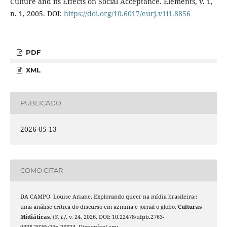
Culture and its Effects on Social Acceptance. Elements, v. 1,
n. 1, 2005. DOI:
https://doi.org/10.6017/eurj.v1i1.8856
PDF
XML
PUBLICADO
2026-05-13
COMO CITAR
DA CAMPO, Louise Ariane. Explorando queer na mídia brasileira::
uma análise crítica do discurso em azmina e jornal o globo.
Culturas
Midiáticas
,
[S. l.]
, v. 24, 2026. DOI: 10.22478/ufpb.2763-
9398.2026v24n.76674. Disponível em: