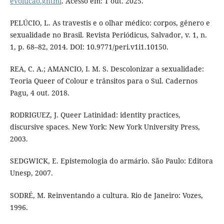
evolucao.ghtml
. Acesso em: 1 out. 2025.
PELÚCIO, L. As travestis e o olhar médico: corpos, gênero e
sexualidade no Brasil. Revista Periódicus, Salvador, v. 1, n.
1, p. 68–82, 2014. DOI: 10.9771/peri.v1i1.10150.
REA, C. A.; AMANCIO, I. M. S. Descolonizar a sexualidade:
Teoria Queer of Colour e trânsitos para o Sul. Cadernos
Pagu, 4 out. 2018.
RODRIGUEZ, J. Queer Latinidad: identity practices,
discursive spaces. New York: New York University Press,
2003.
SEDGWICK, E. Epistemologia do armário. São Paulo: Editora
Unesp, 2007.
SODRÉ, M. Reinventando a cultura. Rio de Janeiro: Vozes,
1996.