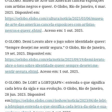
O GLOBO. Museu de Arte das Américas cancela exposições
com artistas negros e queer. O Globo, Rio de Janeiro, 6 mar.
2025. Disponível em:
https://oglobo.globo.com/cultura/noticia/2025/03/06/museu-
de-arte-das-americas-cancela-exposicoes-com-artistas-
negros-e-queer.ghtml
. Acesso em: 1 out. 2025.
O GLOBO. Demi Lovato abre o jogo sobre identidade queer:
“Sempre desejei me sentir segura.” O Globo, Rio de Janeiro,
19 set. 2025. Disponível em:
https://oglobo.globo.com/ela/noticia/2025/09/19/demi-lovato-
abre-o-jogo-sobre-identidade-queer-sempre-desejei-me-
sentir-segura.ghtml
. Acesso em: 1 out. 2025.
O GLOBO. De LGBT a LGBTQIAPN+: entenda o que significa
cada letra da sigla e sua evolução. O Globo, Rio de Janeiro,
28 jun. 2023. Disponível
em:
https://oglobo.globo.com/rioshow/noticia/2023/06/de-lgbt-
a-lgbtqiapn-entenda-o-que-significa-cada-letra-da-sigla-e-sua-