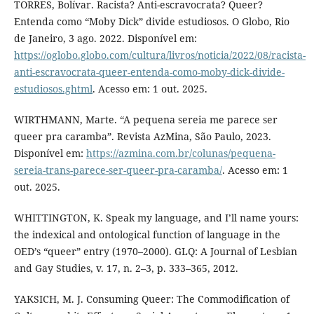
TORRES, Bolívar. Racista? Anti-escravocrata? Queer?
Entenda como “Moby Dick” divide estudiosos. O Globo, Rio
de Janeiro, 3 ago. 2022. Disponível em:
https://oglobo.globo.com/cultura/livros/noticia/2022/08/racista-
anti-escravocrata-queer-entenda-como-moby-dick-divide-
estudiosos.ghtml
. Acesso em: 1 out. 2025.
WIRTHMANN, Marte. “A pequena sereia me parece ser
queer pra caramba”. Revista AzMina, São Paulo, 2023.
Disponível em:
https://azmina.com.br/colunas/pequena-
sereia-trans-parece-ser-queer-pra-caramba/
. Acesso em: 1
out. 2025.
WHITTINGTON, K. Speak my language, and I’ll name yours:
the indexical and ontological function of language in the
OED’s “queer” entry (1970–2000). GLQ: A Journal of Lesbian
and Gay Studies, v. 17, n. 2–3, p. 333–365, 2012.
YAKSICH, M. J. Consuming Queer: The Commodification of