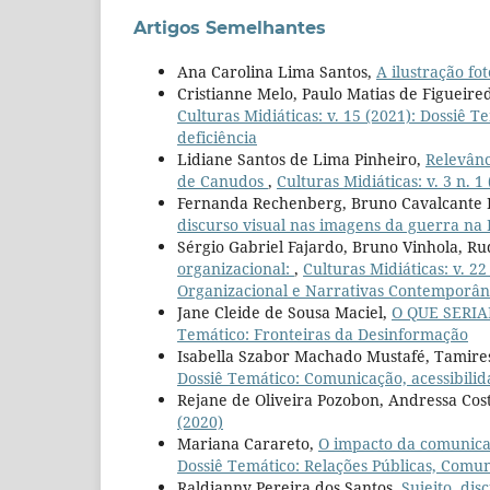
Artigos Semelhantes
Ana Carolina Lima Santos,
A ilustração fo
Cristianne Melo, Paulo Matias de Figueire
Culturas Midiáticas: v. 15 (2021): Dossiê
deficiência
Lidiane Santos de Lima Pinheiro,
Relevânc
de Canudos
,
Culturas Midiáticas: v. 3 n. 1
Fernanda Rechenberg, Bruno Cavalcante 
discurso visual nas imagens da guerra na
Sérgio Gabriel Fajardo, Bruno Vinhola, R
organizacional:
,
Culturas Midiáticas: v. 2
Organizacional e Narrativas Contemporân
Jane Cleide de Sousa Maciel,
O QUE SERI
Temático: Fronteiras da Desinformação
Isabella Szabor Machado Mustafé, Tamire
Dossiê Temático: Comunicação, acessibili
Rejane de Oliveira Pozobon, Andressa Cos
(2020)
Mariana Carareto,
O impacto da comunica
Dossiê Temático: Relações Públicas, Comu
Raldianny Pereira dos Santos,
Sujeito, dis