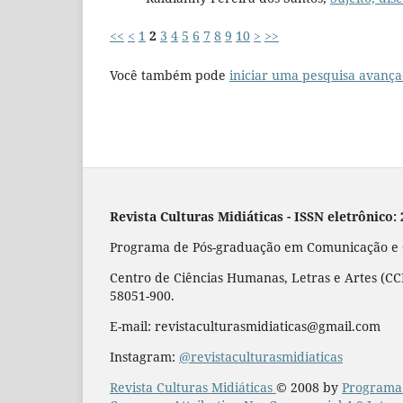
<<
<
1
2
3
4
5
6
7
8
9
10
>
>>
Você também pode
iniciar uma pesquisa avança
Revista Culturas Midiáticas
-
ISSN eletrônico:
Programa de Pós-graduação em Comunicação e Cu
Centro de Ciências Humanas, Letras e Artes (CCH
58051-900.
E-mail: revistaculturasmidiaticas@gmail.com
Instagram:
@revistaculturasmidiaticas
Revista Culturas Midiáticas
© 2008 by
Programa 