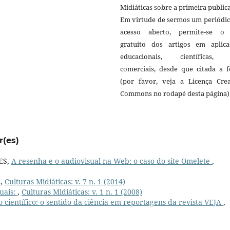
Midiáticas sobre a primeira public
Em virtude de sermos um periódic
acesso aberto, permite-se o
gratuito dos artigos em aplica
educacionais, científicas,
comerciais, desde que citada a f
(por favor, veja a Licença Crea
Commons no rodapé desta página)
r(es)
ES,
A resenha e o audiovisual na Web: o caso do site Omelete
,
:
,
Culturas Midiáticas: v. 7 n. 1 (2014)
suais:
,
Culturas Midiáticas: v. 1 n. 1 (2008)
o científico: o sentido da ciência em reportagens da revista VEJA
,