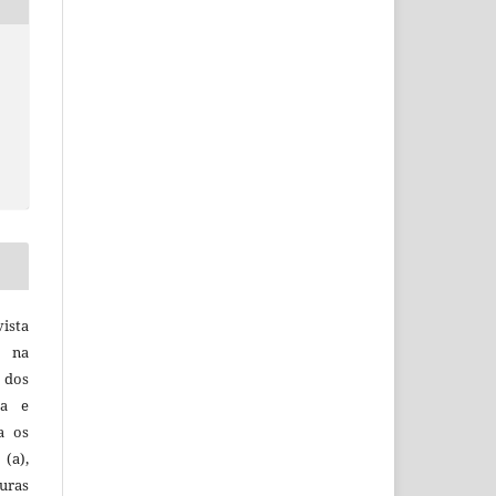
vista
a na
, dos
sa e
ra os
(a),
uras