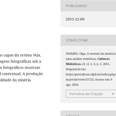
PUBLICADO
2011-12-09
COMO CITAR
TAVARES, Olga. O sentido da miséria:
s capas da revista Veja,
uma análise semiótica.
Culturas
gens fotográficas sob a
Midiáticas
,
[S. l.]
, v. 3, n. 1, 2011.
os fotográficos mostram
Disponível em:
l contextual. A produção
https://periodicos.ufpb.br/index.php/
alidade da miséria
m/article/view/11723. Acesso em: 9
ago. 2026.
Fomatos de Citação