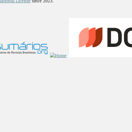
ational License
since 2023.