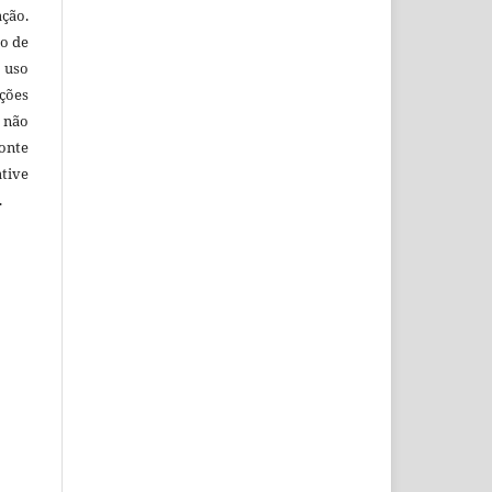
ação.
o de
 uso
ções
 não
onte
tive
.