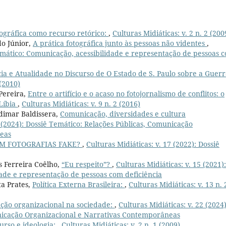
tográfica como recurso retórico:
,
Culturas Midiáticas: v. 2 n. 2 (200
do Júnior,
A prática fotográfica junto às pessoas não videntes
,
 Temático: Comunicação, acessibilidade e representação de pessoas 
ia e Atualidade no Discurso de O Estado de S. Paulo sobre a Guer
 (2010)
Pereira,
Entre o artifício e o acaso no fotojornalismo de conflitos: o
 Líbia
,
Culturas Midiáticas: v. 9 n. 2 (2016)
udimar Baldissera,
Comunicação, diversidades e cultura
2 (2024): Dossiê Temático: Relações Públicas, Comunicação
eas
AM FOTOGRAFIAS FAKE?
,
Culturas Midiáticas: v. 17 (2022): Dossiê
s Ferreira Coêlho,
“Eu respeito”?
,
Culturas Midiáticas: v. 15 (2021):
dade e representação de pessoas com deficiência
ta Prates,
Política Externa Brasileira:
,
Culturas Midiáticas: v. 13 n. 
ção organizacional na sociedade:
,
Culturas Midiáticas: v. 22 (2024)
nicação Organizacional e Narrativas Contemporâneas
curso e ideologia:
,
Culturas Midiáticas: v. 2 n. 1 (2009)