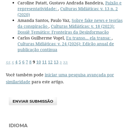
Caroline Patatt, Gustavo Andrada Bandeira,
Paixão e
representatividade:
,
Culturas Midiáticas: v. 13 n. 2
(2020)
Amanda Santos, Paulo Vaz,
Sobre fake news e teorias
da conspiração
,
Culturas Midiáticas: v. 18 (2023):
Dossiê Temático: Fronteiras da Desinformação
Carlos Guilherme Vogel,
Eu transo... ela transa:
,
Culturas Midiáticas: v. 24 (2026): Edição anual de
publicação contínua
<<
<
4
5
6
7
8
9
10
11
12
13
>
>>
Você também pode
iniciar uma pesquisa avançada por
similaridade
para este artigo.
ENVIAR SUBMISSÃO
IDIOMA