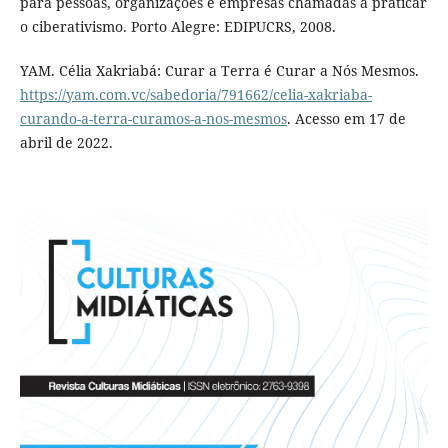
para pessoas, organizações e empresas chamadas a praticar
o ciberativismo. Porto Alegre: EDIPUCRS, 2008.
YAM. Célia Xakriabá: Curar a Terra é Curar a Nós Mesmos.
https://yam.com.vc/sabedoria/791662/celia-xakriaba-
curando-a-terra-curamos-a-nos-mesmos
. Acesso em 17 de
abril de 2022.