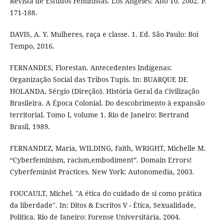
Revista de Estudos Feministas. Los Angeles: Ano 10. 2002. P.
171-188.
DAVIS, A. Y. Mulheres, raça e classe. 1. Ed. São Paulo: Boi
Tempo, 2016.
FERNANDES, Florestan. Antecedentes Indígenas:
Organização Social das Tribos Tupis. In: BUARQUE DE
HOLANDA, Sérgio (Direção). História Geral da Civilização
Brasileira. A Época Colonial. Do descobrimento à expansão
territorial. Tomo I, volume 1. Rio de Janeiro: Bertrand
Brasil, 1989.
FERNANDEZ, Maria, WILDING, Faith, WRIGHT, Michelle M.
“Cyberfeminism, racism,embodiment”. Domain Errors!
Cyberfeminist Practices. New York: Autonomedia, 2003.
FOUCAULT, Michel. "A ética do cuidado de si como prática
da liberdade". In: Ditos & Escritos V - Ética, Sexualidade,
Política. Rio de Janeiro: Forense Universitária, 2004.