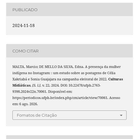
PUBLICADO
2024-11-18
COMO CITAR
MALTA, Marcio; DE MELLO DA SILVA, Edna. A presença da mulher
indígena no Instagram: : um estudo sobre as postagens de Célia
Xakriabá e Sonia Guajajara na campanha eleitoral de 2022.
Culturas
Midiáticas
,
[S. l.]
, v. 22, 2024. DOI: 10.22478/ufpb.2763-
9398.2024v22n.70061. Disponível em:
https://periodicos.ufpb.br/index.php/cm/article/view/70061. Acesso
em: 6 ago. 2026.
Fomatos de Citação