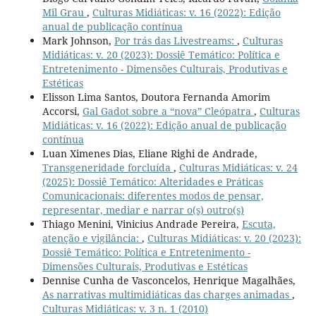
Mil Grau
,
Culturas Midiáticas: v. 16 (2022): Edição
anual de publicação contínua
Mark Johnson,
Por trás das Livestreams:
,
Culturas
Midiáticas: v. 20 (2023): Dossiê Temático: Política e
Entretenimento - Dimensões Culturais, Produtivas e
Estéticas
Elisson Lima Santos, Doutora Fernanda Amorim
Accorsi,
Gal Gadot sobre a “nova” Cleópatra
,
Culturas
Midiáticas: v. 16 (2022): Edição anual de publicação
contínua
Luan Ximenes Dias, Eliane Righi de Andrade,
Transgeneridade forcluída
,
Culturas Midiáticas: v. 24
(2025): Dossiê Temático: Alteridades e Práticas
Comunicacionais: diferentes modos de pensar,
representar, mediar e narrar o(s) outro(s)
Thiago Menini, Vinicius Andrade Pereira,
Escuta,
atenção e vigilância:
,
Culturas Midiáticas: v. 20 (2023):
Dossiê Temático: Política e Entretenimento -
Dimensões Culturais, Produtivas e Estéticas
Dennise Cunha de Vasconcelos, Henrique Magalhães,
As narrativas multimidiáticas das charges animadas
,
Culturas Midiáticas: v. 3 n. 1 (2010)