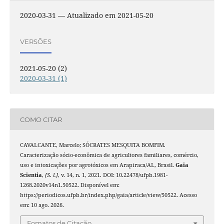
2020-03-31 — Atualizado em 2021-05-20
VERSÕES
2021-05-20 (2)
2020-03-31 (1)
COMO CITAR
CAVALCANTE, Marcelo; SÓCRATES MESQUITA BOMFIM.
Caracterização sócio-econômica de agricultores familiares, comércio,
uso e intoxicações por agrotóxicos em Arapiraca/AL, Brasil.
Gaia
Scientia
,
[S. l.]
, v. 14, n. 1, 2021. DOI: 10.22478/ufpb.1981-
1268.2020v14n1.50522. Disponível em:
https://periodicos.ufpb.br/index.php/gaia/article/view/50522. Acesso
em: 10 ago. 2026.
Fomatos de Citação