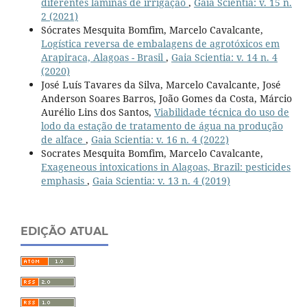
diferentes lâminas de irrigação
,
Gaia Scientia: v. 15 n.
2 (2021)
Sócrates Mesquita Bomfim, Marcelo Cavalcante,
Logística reversa de embalagens de agrotóxicos em
Arapiraca, Alagoas - Brasil
,
Gaia Scientia: v. 14 n. 4
(2020)
José Luís Tavares da Silva, Marcelo Cavalcante, José
Anderson Soares Barros, João Gomes da Costa, Márcio
Aurélio Lins dos Santos,
Viabilidade técnica do uso de
lodo da estação de tratamento de água na produção
de alface
,
Gaia Scientia: v. 16 n. 4 (2022)
Socrates Mesquita Bomfim, Marcelo Cavalcante,
Exageneous intoxications in Alagoas, Brazil: pesticides
emphasis
,
Gaia Scientia: v. 13 n. 4 (2019)
EDIÇÃO ATUAL