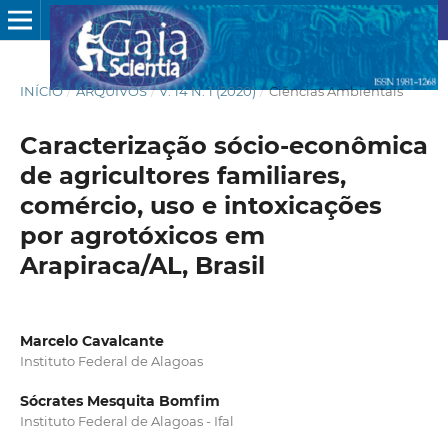
INÍCIO
/
ARQUIVOS
/
V. 14 N. 1 (2020)
/
Ciências Ambientais
Caracterização sócio-econômica
de agricultores familiares,
comércio, uso e intoxicações
por agrotóxicos em
Arapiraca/AL, Brasil
Marcelo Cavalcante
Instituto Federal de Alagoas
Sócrates Mesquita Bomfim
Instituto Federal de Alagoas - Ifal