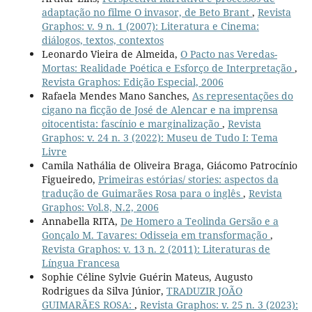
adaptação no filme O invasor, de Beto Brant
,
Revista
Graphos: v. 9 n. 1 (2007): Literatura e Cinema:
diálogos, textos, contextos
Leonardo Vieira de Almeida,
O Pacto nas Veredas-
Mortas: Realidade Poética e Esforço de Interpretação
,
Revista Graphos: Edição Especial, 2006
Rafaela Mendes Mano Sanches,
As representações do
cigano na ficção de José de Alencar e na imprensa
oitocentista: fascínio e marginalização
,
Revista
Graphos: v. 24 n. 3 (2022): Museu de Tudo I: Tema
Livre
Camila Nathália de Oliveira Braga, Giácomo Patrocínio
Figueiredo,
Primeiras estórias/ stories: aspectos da
tradução de Guimarães Rosa para o inglês
,
Revista
Graphos: Vol.8, N.2, 2006
Annabella RITA,
De Homero a Teolinda Gersão e a
Gonçalo M. Tavares: Odisseia em transformação
,
Revista Graphos: v. 13 n. 2 (2011): Literaturas de
Língua Francesa
Sophie Céline Sylvie Guérin Mateus, Augusto
Rodrigues da Silva Júnior,
TRADUZIR JOÃO
GUIMARÃES ROSA:
,
Revista Graphos: v. 25 n. 3 (2023):