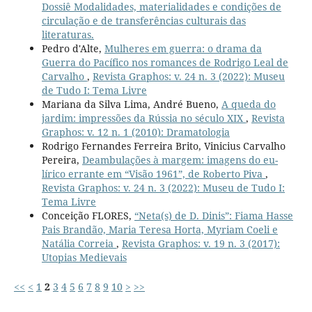
Dossiê Modalidades, materialidades e condições de
circulação e de transferências culturais das
literaturas.
Pedro d'Alte,
Mulheres em guerra: o drama da
Guerra do Pacífico nos romances de Rodrigo Leal de
Carvalho
,
Revista Graphos: v. 24 n. 3 (2022): Museu
de Tudo I: Tema Livre
Mariana da Silva Lima, André Bueno,
A queda do
jardim: impressões da Rússia no século XIX
,
Revista
Graphos: v. 12 n. 1 (2010): Dramatologia
Rodrigo Fernandes Ferreira Brito, Vinicius Carvalho
Pereira,
Deambulações à margem: imagens do eu-
lírico errante em “Visão 1961”, de Roberto Piva
,
Revista Graphos: v. 24 n. 3 (2022): Museu de Tudo I:
Tema Livre
Conceição FLORES,
“Neta(s) de D. Dinis”: Fiama Hasse
Pais Brandão, Maria Teresa Horta, Myriam Coeli e
Natália Correia
,
Revista Graphos: v. 19 n. 3 (2017):
Utopias Medievais
<<
<
1
2
3
4
5
6
7
8
9
10
>
>>