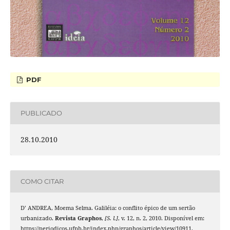
PDF
PUBLICADO
28.10.2010
COMO CITAR
D’ ANDREA, Moema Selma. Galiléia: o conflito épico de um sertão
urbanizado.
Revista Graphos
,
[S. l.]
, v. 12, n. 2, 2010. Disponível em:
https://periodicos.ufpb.br/index.php/graphos/article/view/10911.