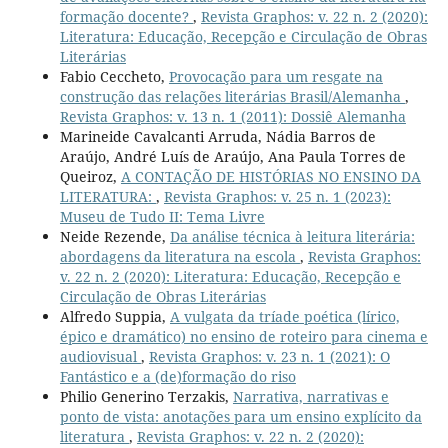
formação docente?
,
Revista Graphos: v. 22 n. 2 (2020):
Literatura: Educação, Recepção e Circulação de Obras
Literárias
Fabio Ceccheto,
Provocação para um resgate na
construção das relações literárias Brasil/Alemanha
,
Revista Graphos: v. 13 n. 1 (2011): Dossiê Alemanha
Marineide Cavalcanti Arruda, Nádia Barros de
Araújo, André Luís de Araújo, Ana Paula Torres de
Queiroz,
A CONTAÇÃO DE HISTÓRIAS NO ENSINO DA
LITERATURA:
,
Revista Graphos: v. 25 n. 1 (2023):
Museu de Tudo II: Tema Livre
Neide Rezende,
Da análise técnica à leitura literária:
abordagens da literatura na escola
,
Revista Graphos:
v. 22 n. 2 (2020): Literatura: Educação, Recepção e
Circulação de Obras Literárias
Alfredo Suppia,
A vulgata da tríade poética (lírico,
épico e dramático) no ensino de roteiro para cinema e
audiovisual
,
Revista Graphos: v. 23 n. 1 (2021): O
Fantástico e a (de)formação do riso
Philio Generino Terzakis,
Narrativa, narrativas e
ponto de vista: anotações para um ensino explícito da
literatura
,
Revista Graphos: v. 22 n. 2 (2020):