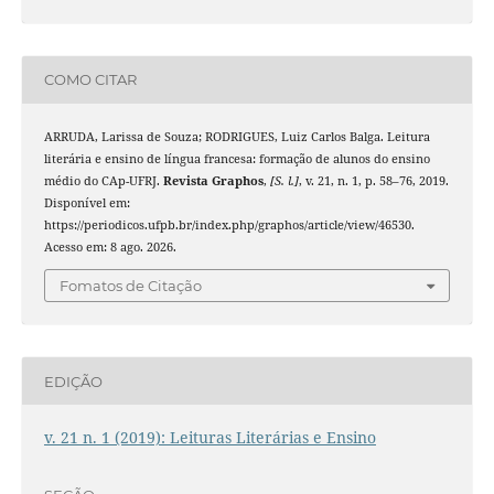
COMO CITAR
ARRUDA, Larissa de Souza; RODRIGUES, Luiz Carlos Balga. Leitura
literária e ensino de língua francesa: formação de alunos do ensino
médio do CAp-UFRJ.
Revista Graphos
,
[S. l.]
, v. 21, n. 1, p. 58–76, 2019.
Disponível em:
https://periodicos.ufpb.br/index.php/graphos/article/view/46530.
Acesso em: 8 ago. 2026.
Fomatos de Citação
EDIÇÃO
v. 21 n. 1 (2019): Leituras Literárias e Ensino