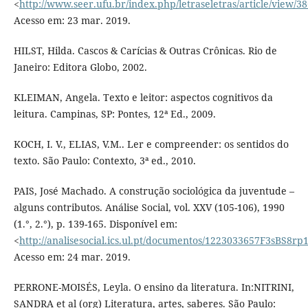
<
http://www.seer.ufu.br/index.php/letraseletras/article/view/3
Acesso em: 23 mar. 2019.
HILST, Hilda. Cascos & Carícias & Outras Crônicas. Rio de
Janeiro: Editora Globo, 2002.
KLEIMAN, Angela. Texto e leitor: aspectos cognitivos da
leitura. Campinas, SP: Pontes, 12ª Ed., 2009.
KOCH, I. V., ELIAS, V.M.. Ler e compreender: os sentidos do
texto. São Paulo: Contexto, 3ª ed., 2010.
PAIS, José Machado. A construção sociológica da juventude –
alguns contributos. Análise Social, vol. XXV (105-106), 1990
(1.°, 2.°), p. 139-165. Disponível em:
<
http://analisesocial.ics.ul.pt/documentos/1223033657F3sBS8rp
Acesso em: 24 mar. 2019.
PERRONE-MOISÉS, Leyla. O ensino da literatura. In:NITRINI,
SANDRA et al (org) Literatura, artes, saberes. São Paulo: