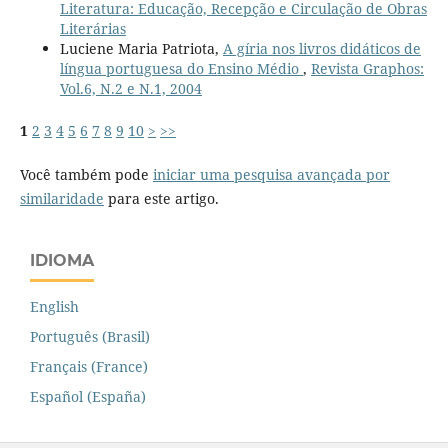
Literatura: Educação, Recepção e Circulação de Obras
Literárias
Luciene Maria Patriota,
A gíria nos livros didáticos de
língua portuguesa do Ensino Médio
,
Revista Graphos:
Vol.6, N.2 e N.1, 2004
1
2
3
4
5
6
7
8
9
10
>
>>
Você também pode
iniciar uma pesquisa avançada por
similaridade
para este artigo.
IDIOMA
English
Português (Brasil)
Français (France)
Español (España)