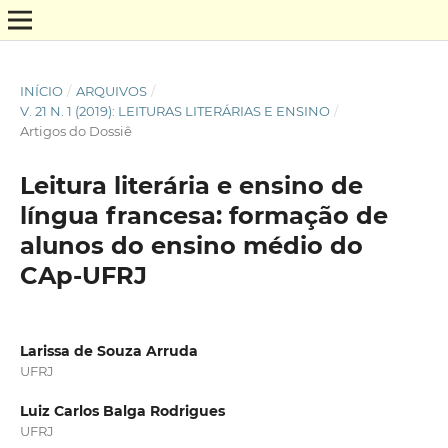
INÍCIO
/
ARQUIVOS
/
V. 21 N. 1 (2019): LEITURAS LITERÁRIAS E ENSINO
/
Artigos do Dossiê
Leitura literária e ensino de
língua francesa: formação de
alunos do ensino médio do
CAp-UFRJ
Larissa de Souza Arruda
UFRJ
Luiz Carlos Balga Rodrigues
UFRJ