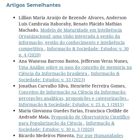
Artigos Semelhantes
Lillian Maria Araújo de Rezende Alvares, Anderson
Luis Cambraia Itaborahy, Renato Plácido Mathias
Machado,
Modelo de Maturidade em Inteligência
Organizacional: uma visão integrada à gestão da
informação, gestão do conhecimento e inteligência
competitiva
,
Informação & Sociedade: Estudos: v. 30
n. 4 (2020)
Ana Wanessa Barroso Bastos, Jefferson Veras Nunes,
Uma Análise sobre os usos do conceito de memória na
Ciência da Informação brasileira
,
Informação &
Sociedade: Estudos: v. 33 (2023)
Jonathas Carvalho Silva, Henriette Ferreira Gomes,
Conceitos de informação na Ciência da Informação:
percepções analíticas, proposições e categorizações
,
Informação & Sociedade: Estudos: v. 25 n. 1 (2015)
Maria Giovanna Guedes Farias, Francisca Clotilde de
Andrade Maia,
Proposição de Observatório Científico
para Popularização da Ciência
,
Informação &
Sociedade: Estudos: v. 30 n. 3 (2020)
Ricardo Medeiros Pimenta,
Por que Humanidades