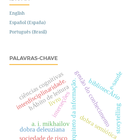
English
Español (España)
Português (Brasil)
PALAVRAS-CHAVE
gestão do conhecimento
e-saude
ciências cognitivas
interdisciplinaridade.
bibliotecÁrio
arquiteto da informação.
hÁbito de leitura
interseções
livro
storytelling
dobra semiótica
a. i. mikhailov
dobra deleuziana
sociedade de risco