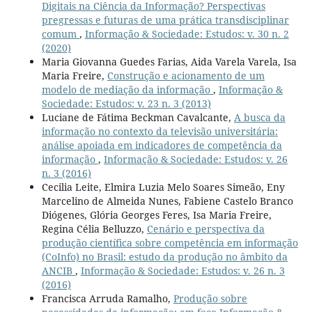
Digitais na Ciência da Informação? Perspectivas
pregressas e futuras de uma prática transdisciplinar
comum
,
Informação & Sociedade: Estudos: v. 30 n. 2
(2020)
Maria Giovanna Guedes Farias, Aida Varela Varela, Isa
Maria Freire,
Construção e acionamento de um
modelo de mediação da informação
,
Informação &
Sociedade: Estudos: v. 23 n. 3 (2013)
Luciane de Fátima Beckman Cavalcante,
A busca da
informação no contexto da televisão universitária:
análise apoiada em indicadores de competência da
informação
,
Informação & Sociedade: Estudos: v. 26
n. 3 (2016)
Cecilia Leite, Elmira Luzia Melo Soares Simeão, Eny
Marcelino de Almeida Nunes, Fabiene Castelo Branco
Diógenes, Glória Georges Feres, Isa Maria Freire,
Regina Célia Belluzzo,
Cenário e perspectiva da
produção científica sobre competência em informação
(CoInfo) no Brasil: estudo da produção no âmbito da
ANCIB
,
Informação & Sociedade: Estudos: v. 26 n. 3
(2016)
Francisca Arruda Ramalho,
Produção sobre