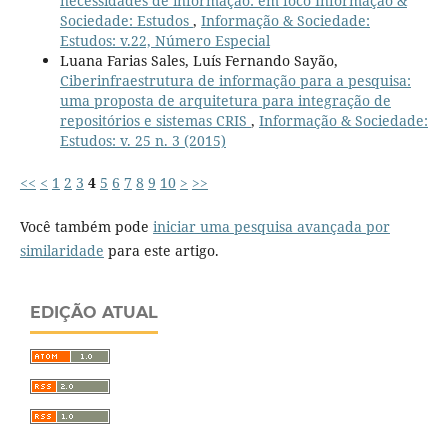
necessidades de informação: em foco Informação &
Sociedade: Estudos
,
Informação & Sociedade:
Estudos: v.22, Número Especial
Luana Farias Sales, Luís Fernando Sayão,
Ciberinfraestrutura de informação para a pesquisa:
uma proposta de arquitetura para integração de
repositórios e sistemas CRIS
,
Informação & Sociedade:
Estudos: v. 25 n. 3 (2015)
<<
<
1
2
3
4
5
6
7
8
9
10
>
>>
Você também pode
iniciar uma pesquisa avançada por
similaridade
para este artigo.
EDIÇÃO ATUAL