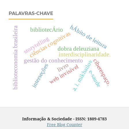
PALAVRAS-CHAVE
hÁbito de leitura
biblioteconomia brasileira
bibliotecÁrio
ciências cognitivas
storytelling
dobra deleuziana
interdisciplinaridade.
gestão do conhecimento
ciberespaço.
a. i. mikhailov
livro
interseções
web invisível
e-saude
Informação & Sociedade - ISSN: 1809-4783
Free Blog Counter