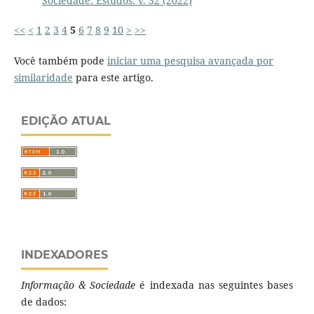
Sociedade: Estudos: v. 32 (2022)
<<
<
1
2
3
4
5
6
7
8
9
10
>
>>
Você também pode
iniciar uma pesquisa avançada por
similaridade
para este artigo.
EDIÇÃO ATUAL
INDEXADORES
Informação & Sociedade
é indexada nas seguintes bases
de dados: