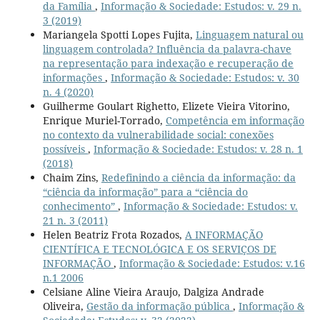
da Família
,
Informação & Sociedade: Estudos: v. 29 n.
3 (2019)
Mariangela Spotti Lopes Fujita,
Linguagem natural ou
linguagem controlada? Influência da palavra-chave
na representação para indexação e recuperação de
informações
,
Informação & Sociedade: Estudos: v. 30
n. 4 (2020)
Guilherme Goulart Righetto, Elizete Vieira Vitorino,
Enrique Muriel-Torrado,
Competência em informação
no contexto da vulnerabilidade social: conexões
possíveis
,
Informação & Sociedade: Estudos: v. 28 n. 1
(2018)
Chaim Zins,
Redefinindo a ciência da informação: da
“ciência da informação” para a “ciência do
conhecimento”
,
Informação & Sociedade: Estudos: v.
21 n. 3 (2011)
Helen Beatriz Frota Rozados,
A INFORMAÇÃO
CIENTÍFICA E TECNOLÓGICA E OS SERVIÇOS DE
INFORMAÇÃO
,
Informação & Sociedade: Estudos: v.16
n.1 2006
Celsiane Aline Vieira Araujo, Dalgiza Andrade
Oliveira,
Gestão da informação pública
,
Informação &