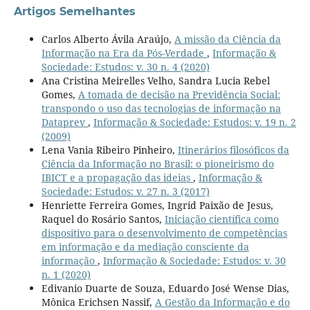
Artigos Semelhantes
Carlos Alberto Ávila Araújo,
A missão da Ciência da
Informação na Era da Pós-Verdade
,
Informação &
Sociedade: Estudos: v. 30 n. 4 (2020)
Ana Cristina Meirelles Velho, Sandra Lucia Rebel
Gomes,
A tomada de decisão na Previdência Social:
transpondo o uso das tecnologias de informação na
Dataprev
,
Informação & Sociedade: Estudos: v. 19 n. 2
(2009)
Lena Vania Ribeiro Pinheiro,
Itinerários filosóficos da
Ciência da Informação no Brasil: o pioneirismo do
IBICT e a propagação das ideias
,
Informação &
Sociedade: Estudos: v. 27 n. 3 (2017)
Henriette Ferreira Gomes, Ingrid Paixão de Jesus,
Raquel do Rosário Santos,
Iniciação científica como
dispositivo para o desenvolvimento de competências
em informação e da mediação consciente da
informação
,
Informação & Sociedade: Estudos: v. 30
n. 1 (2020)
Edivanio Duarte de Souza, Eduardo José Wense Dias,
Mônica Erichsen Nassif,
A Gestão da Informação e do