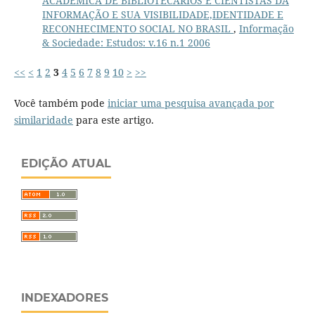
ACADÊMICA DE BIBLIOTECÁRIOS E CIENTISTAS DA
INFORMAÇÃO E SUA VISIBILIDADE,IDENTIDADE E
RECONHECIMENTO SOCIAL NO BRASIL
,
Informação
& Sociedade: Estudos: v.16 n.1 2006
<<
<
1
2
3
4
5
6
7
8
9
10
>
>>
Você também pode
iniciar uma pesquisa avançada por
similaridade
para este artigo.
EDIÇÃO ATUAL
INDEXADORES