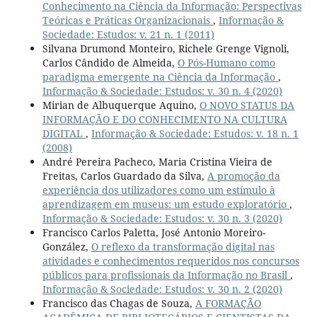
Conhecimento na Ciência da Informação: Perspectivas
Teóricas e Práticas Organizacionais
,
Informação &
Sociedade: Estudos: v. 21 n. 1 (2011)
Silvana Drumond Monteiro, Richele Grenge Vignoli,
Carlos Cândido de Almeida,
O Pós-Humano como
paradigma emergente na Ciência da Informação
,
Informação & Sociedade: Estudos: v. 30 n. 4 (2020)
Mirian de Albuquerque Aquino,
O NOVO STATUS DA
INFORMAÇÃO E DO CONHECIMENTO NA CULTURA
DIGITAL
,
Informação & Sociedade: Estudos: v. 18 n. 1
(2008)
André Pereira Pacheco, Maria Cristina Vieira de
Freitas, Carlos Guardado da Silva,
A promoção da
experiência dos utilizadores como um estímulo à
aprendizagem em museus: um estudo exploratório
,
Informação & Sociedade: Estudos: v. 30 n. 3 (2020)
Francisco Carlos Paletta, José Antonio Moreiro-
González,
O reflexo da transformação digital nas
atividades e conhecimentos requeridos nos concursos
públicos para profissionais da Informação no Brasil
,
Informação & Sociedade: Estudos: v. 30 n. 2 (2020)
Francisco das Chagas de Souza,
A FORMAÇÃO