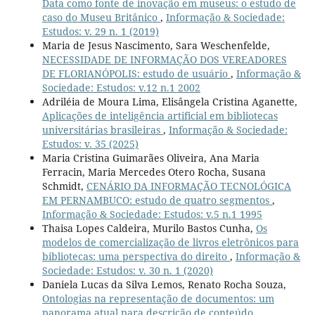
Data como fonte de inovação em museus: o estudo de
caso do Museu Britânico
,
Informação & Sociedade:
Estudos: v. 29 n. 1 (2019)
Maria de Jesus Nascimento, Sara Weschenfelde,
NECESSIDADE DE INFORMAÇÃO DOS VEREADORES
DE FLORIANÓPOLIS: estudo de usuário
,
Informação &
Sociedade: Estudos: v.12 n.1 2002
Adriléia de Moura Lima, Elisângela Cristina Aganette,
Aplicações de inteligência artificial em bibliotecas
universitárias brasileiras
,
Informação & Sociedade:
Estudos: v. 35 (2025)
Maria Cristina Guimarães Oliveira, Ana Maria
Ferracin, Maria Mercedes Otero Rocha, Susana
Schmidt,
CENÁRIO DA INFORMAÇÃO TECNOLÓGICA
EM PERNAMBUCO: estudo de quatro segmentos
,
Informação & Sociedade: Estudos: v.5 n.1 1995
Thaisa Lopes Caldeira, Murilo Bastos Cunha,
Os
modelos de comercialização de livros eletrônicos para
bibliotecas: uma perspectiva do direito
,
Informação &
Sociedade: Estudos: v. 30 n. 1 (2020)
Daniela Lucas da Silva Lemos, Renato Rocha Souza,
Ontologias na representação de documentos: um
panorama atual para descrição de conteúdo