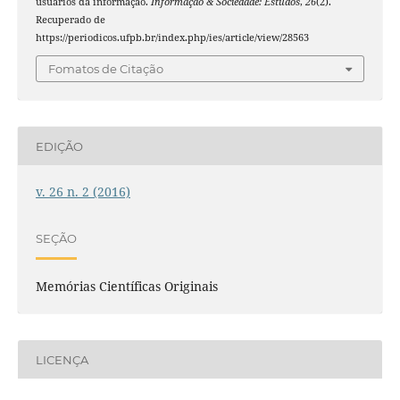
usuários da informação.
Informação & Sociedade: Estudos
,
26
(2).
Recuperado de
https://periodicos.ufpb.br/index.php/ies/article/view/28563
Fomatos de Citação
EDIÇÃO
v. 26 n. 2 (2016)
SEÇÃO
Memórias Científicas Originais
LICENÇA