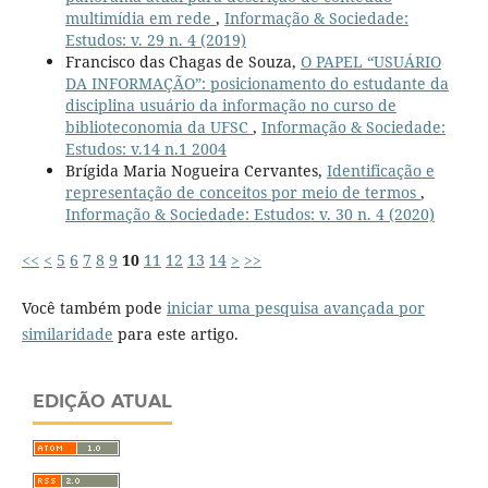
multimídia em rede
,
Informação & Sociedade:
Estudos: v. 29 n. 4 (2019)
Francisco das Chagas de Souza,
O PAPEL “USUÁRIO
DA INFORMAÇÃO”: posicionamento do estudante da
disciplina usuário da informação no curso de
biblioteconomia da UFSC
,
Informação & Sociedade:
Estudos: v.14 n.1 2004
Brígida Maria Nogueira Cervantes,
Identificação e
representação de conceitos por meio de termos
,
Informação & Sociedade: Estudos: v. 30 n. 4 (2020)
<<
<
5
6
7
8
9
10
11
12
13
14
>
>>
Você também pode
iniciar uma pesquisa avançada por
similaridade
para este artigo.
EDIÇÃO ATUAL