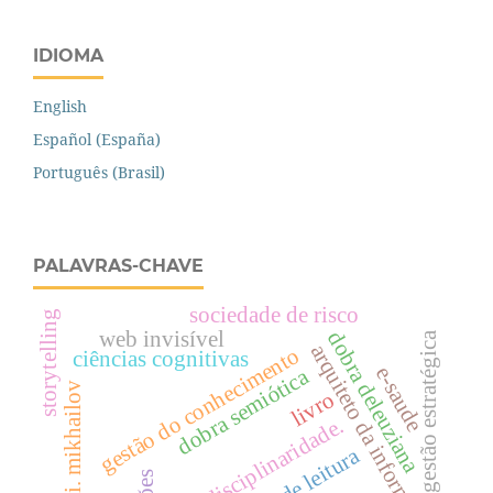
IDIOMA
English
Español (España)
Português (Brasil)
PALAVRAS-CHAVE
sociedade de risco
storytelling
web invisível
dobra deleuziana
gestão estratégica
arquiteto da informação.
gestão do conhecimento
ciências cognitivas
e-saude
dobra semiótica
a. i. mikhailov
livro
interdisciplinaridade.